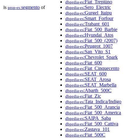
:Fiat_Trepiùno
dbpedia-es
is
segmento
of
:Sero_Electric
prop-es:
dbpedia-es
:Gurgel_Itaipu
dbpedia-es
:Smart_Forfour
dbpedia-es
:Trabant_601
dbpedia-es
:Fiat_500_Barbie
dbpedia-es
:Hyundai_Atos
dbpedia-es
:Fiat_500_(2007)
dbpedia-es
:Peugeot_1007
dbpedia-es
:San_Vito_S1
dbpedia-es
:Chevrolet_Spark
dbpedia-es
:Fiat_600
dbpedia-es
:Fiat_Cinquecento
dbpedia-es
:SEAT_600
dbpedia-es
:SEAT_Arosa
dbpedia-es
:SEAT_Marbella
dbpedia-es
:Abarth_500C
dbpedia-es
:Fiat_Zic
dbpedia-es
:Tata_Indica/Indigo
dbpedia-es
:Fiat_500_Arancia
dbpedia-es
:Fiat_500_America
dbpedia-es
:SAIPA_Saba
dbpedia-es
:Fiat_500_Cattiva
dbpedia-es
:Zastava_101
dbpedia-es
:Fiat_500C
dbpedia-es