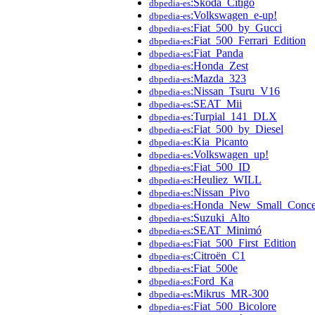
:Škoda_Citigo
dbpedia-es
:Volkswagen_e-up!
dbpedia-es
:Fiat_500_by_Gucci
dbpedia-es
:Fiat_500_Ferrari_Edition
dbpedia-es
:Fiat_Panda
dbpedia-es
:Honda_Zest
dbpedia-es
:Mazda_323
dbpedia-es
:Nissan_Tsuru_V16
dbpedia-es
:SEAT_Mii
dbpedia-es
:Turpial_141_DLX
dbpedia-es
:Fiat_500_by_Diesel
dbpedia-es
:Kia_Picanto
dbpedia-es
:Volkswagen_up!
dbpedia-es
:Fiat_500_ID
dbpedia-es
:Heuliez_WILL
dbpedia-es
:Nissan_Pivo
dbpedia-es
:Honda_New_Small_Conce
dbpedia-es
:Suzuki_Alto
dbpedia-es
:SEAT_Minimó
dbpedia-es
:Fiat_500_First_Edition
dbpedia-es
:Citroën_C1
dbpedia-es
:Fiat_500e
dbpedia-es
:Ford_Ka
dbpedia-es
:Mikrus_MR-300
dbpedia-es
:Fiat_500_Bicolore
dbpedia-es