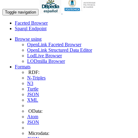
Toggle navigation
Faceted Browser
Sparql Endpoint
Browse using
OpenLink Faceted Browser
OpenLink Structured Data Editor
LodLive Browser
LODmilla Browser
Formats
RDF:
N-Triples
N3
Turtle
JSON
XML
OData:
Atom
JSON
Microdata: