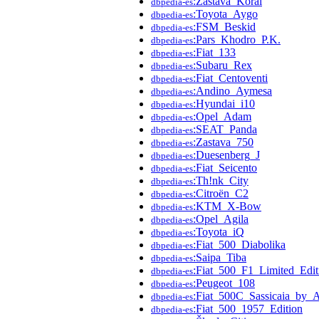
:Zastava_Koral
dbpedia-es
:Toyota_Aygo
dbpedia-es
:FSM_Beskid
dbpedia-es
:Pars_Khodro_P.K.
dbpedia-es
:Fiat_133
dbpedia-es
:Subaru_Rex
dbpedia-es
:Fiat_Centoventi
dbpedia-es
:Andino_Aymesa
dbpedia-es
:Hyundai_i10
dbpedia-es
:Opel_Adam
dbpedia-es
:SEAT_Panda
dbpedia-es
:Zastava_750
dbpedia-es
:Duesenberg_J
dbpedia-es
:Fiat_Seicento
dbpedia-es
:Th!nk_City
dbpedia-es
:Citroën_C2
dbpedia-es
:KTM_X-Bow
dbpedia-es
:Opel_Agila
dbpedia-es
:Toyota_iQ
dbpedia-es
:Fiat_500_Diabolika
dbpedia-es
:Saipa_Tiba
dbpedia-es
:Fiat_500_F1_Limited_Edit
dbpedia-es
:Peugeot_108
dbpedia-es
:Fiat_500C_Sassicaia_by
dbpedia-es
:Fiat_500_1957_Edition
dbpedia-es