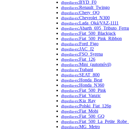
:BYD_F0
dbpedia-es
:Renault_Twingo
dbpedia-es
:Chery_QQ
dbpedia-es
:Chevrolet_N300
dbpedia-es
:Lada_Oká/VAZ-1111
dbpedia-es
:Abarth_695_Tributo_Ferra
dbpedia-es
:Fiat_500_Blackjack
dbpedia-es
:Fiat_500_Pink_Ribbon
dbpedia-es
:Ford_Figo
dbpedia-es
:JAC_J2
dbpedia-es
:FSO_Syrena
dbpedia-es
:Fiat_126
dbpedia-es
:Mini_(automóvil)
dbpedia-es
:Trabant
dbpedia-es
:SEAT_800
dbpedia-es
:Honda_Beat
dbpedia-es
:Honda_N360
dbpedia-es
:Fiat_500_Pink
dbpedia-es
:Fiat_Vanzic
dbpedia-es
:Kia_Ray
dbpedia-es
:Polski_Fiat_126p
dbpedia-es
:Fiat_Mobi
dbpedia-es
:Fiat_500_GQ
dbpedia-es
:Fiat_500_La_Petite_Robe
dbpedia-es
:MG_Metro
dbpedia-es