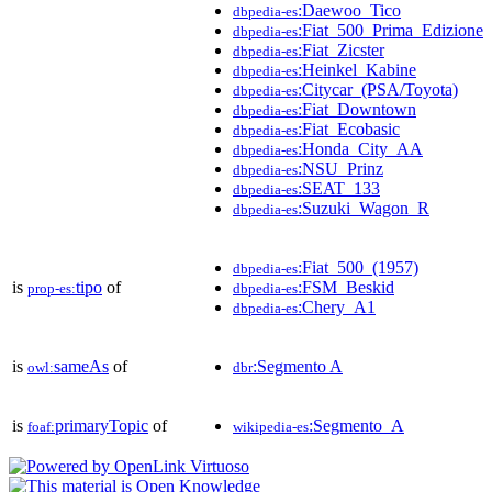
:Daewoo_Tico
dbpedia-es
:Fiat_500_Prima_Edizione
dbpedia-es
:Fiat_Zicster
dbpedia-es
:Heinkel_Kabine
dbpedia-es
:Citycar_(PSA/Toyota)
dbpedia-es
:Fiat_Downtown
dbpedia-es
:Fiat_Ecobasic
dbpedia-es
:Honda_City_AA
dbpedia-es
:NSU_Prinz
dbpedia-es
:SEAT_133
dbpedia-es
:Suzuki_Wagon_R
dbpedia-es
:Fiat_500_(1957)
dbpedia-es
is
tipo
of
:FSM_Beskid
prop-es:
dbpedia-es
:Chery_A1
dbpedia-es
is
sameAs
of
:Segmento A
owl:
dbr
is
primaryTopic
of
:Segmento_A
foaf:
wikipedia-es