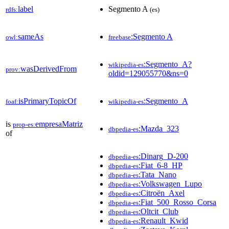
label
Segmento A
rdfs:
(es)
sameAs
:Segmento A
owl:
freebase
:Segmento_A?
wikipedia-es
wasDerivedFrom
prov:
oldid=129055770&ns=0
isPrimaryTopicOf
:Segmento_A
foaf:
wikipedia-es
is
empresaMatriz
prop-es:
:Mazda_323
dbpedia-es
of
:Dinarg_D-200
dbpedia-es
:Fiat_6-8_HP
dbpedia-es
:Tata_Nano
dbpedia-es
:Volkswagen_Lupo
dbpedia-es
:Citroën_Axel
dbpedia-es
:Fiat_500_Rosso_Corsa
dbpedia-es
:Oltcit_Club
dbpedia-es
:Renault_Kwid
dbpedia-es