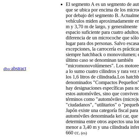
El segmento A es un segmento de au
que se ubica por encima de los micro
por debajo del segmento B. Actualme
vehículos miden aproximadamente en
m y 3,70 m de largo, y generalmente 
espacio suficiente para cuatro adultos
diferencia de un microcoche que sólo
lugar para dos personas. Salvo escasa
excepciones, la carrocería es práctic
siempre hatchback o monovolumen; e
último caso se denominan también
"micromonovolúmenes". Los motores
abstract
dbo:
a lo sumo cuatro cilindros y rara vez
los 1,6 litros de cilindrada.Los hatch
denominados "Compactos Pequeños
hay designaciones específicas para n
estos automóviles, sino que conviven
términos como "automóviles (micro)
"ciudadanos", "utilitarios" o "peque
Japón existe una categoría fiscal para
automóviles denominada kei car, que
determina entre otros aspectos una lo
menor a 3,40 m y una cilindrada infer
660 cc.
(es)