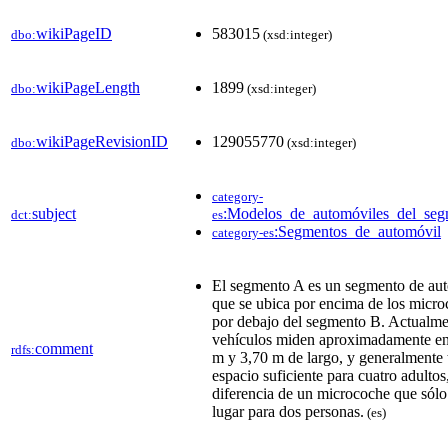
wikiPageID
583015
dbo:
(xsd:integer)
wikiPageLength
1899
dbo:
(xsd:integer)
wikiPageRevisionID
129055770
dbo:
(xsd:integer)
category-
subject
:Modelos_de_automóviles_del_se
dct:
es
:Segmentos_de_automóvil
category-es
El segmento A es un segmento de au
que se ubica por encima de los micro
por debajo del segmento B. Actualme
vehículos miden aproximadamente en
comment
rdfs:
m y 3,70 m de largo, y generalmente 
espacio suficiente para cuatro adultos
diferencia de un microcoche que sólo
lugar para dos personas.
(es)