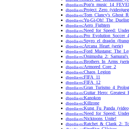
:Pop'n_music_14_FEVE
dbpedia-es
:Project_Zero_(videojueg
dbpedia-es
:Tom_Clancy's_Ghost_R
dbpedia-es
:Yu-Gi-Oh!_The_Duelist
dbpedia-es
:Aero_Fighters
dbpedia-es
:Need_for_Speed:_Unde
dbpedia-es
:Pro_Evolution_Soccer_
dbpedia-es
:Spyro_el_dragón_(franqu
dbpedia-es
:Arcana_Heart_(serie)
dbpedia-es
:Ford_Mustang:_The_Le
dbpedia-es
:Onimusha_2:_Samurai's
dbpedia-es
:Brothers_In_Arms_(seri
dbpedia-es
:Armored_Core_2
dbpedia-es
:Chaos_Legion
dbpedia-es
:FIFA_11
dbpedia-es
:FIFA_12
dbpedia-es
:Gran_Turismo_4_Prolo
dbpedia-es
:Guitar_Hero:_Greatest_
dbpedia-es
:Kanokon
dbpedia-es
:Killzone
dbpedia-es
:Kung_Fu_Panda_(video
dbpedia-es
:Need_for_Speed:_Unde
dbpedia-es
:Nicktoons_Unite!
dbpedia-es
:Ratchet_&_Clank_2:_To
dbpedia-es
:SingStar_Clásicos