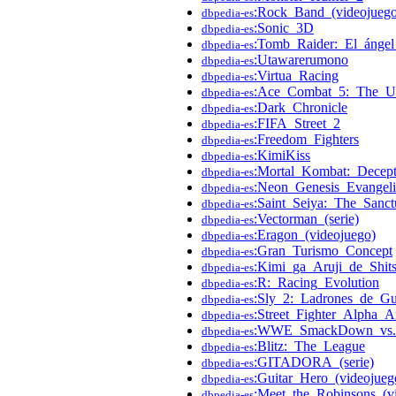
:Rock_Band_(videojuego
dbpedia-es
:Sonic_3D
dbpedia-es
:Tomb_Raider:_El_ángel
dbpedia-es
:Utawarerumono
dbpedia-es
:Virtua_Racing
dbpedia-es
:Ace_Combat_5:_The_U
dbpedia-es
:Dark_Chronicle
dbpedia-es
:FIFA_Street_2
dbpedia-es
:Freedom_Fighters
dbpedia-es
:KimiKiss
dbpedia-es
:Mortal_Kombat:_Decept
dbpedia-es
:Neon_Genesis_Evangeli
dbpedia-es
:Saint_Seiya:_The_Sanct
dbpedia-es
:Vectorman_(serie)
dbpedia-es
:Eragon_(videojuego)
dbpedia-es
:Gran_Turismo_Concept
dbpedia-es
:Kimi_ga_Aruji_de_Shit
dbpedia-es
:R:_Racing_Evolution
dbpedia-es
:Sly_2:_Ladrones_de_G
dbpedia-es
:Street_Fighter_Alpha_A
dbpedia-es
:WWE_SmackDown_vs.
dbpedia-es
:Blitz:_The_League
dbpedia-es
:GITADORA_(serie)
dbpedia-es
:Guitar_Hero_(videojueg
dbpedia-es
:Meet_the_Robinsons_(v
dbpedia-es