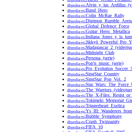
:Alvin_y_las_Ardillas_(v
dbpedia-es
:Band_Hero
dbpedia-es
:Colin_McRae_Rally
dbpedia-es
:Digimon_Rumble_Aren
dbpedia-es
:Global_Defence_Force
dbpedia-es
:Guitar_Hero:_Metallica
dbpedia-es
:Indiana_Jones_y_la_tu
dbpedia-es
:Jikkyō_Powerful_Pro_
dbpedia-es
:Madagascar_2_(videoju
dbpedia-es
:Midnight_Club
dbpedia-es
:Persona_(serie)
dbpedia-es
:Pop'n_music_(serie)
dbpedia-es
:Pro_Evolution_Soccer_
dbpedia-es
:SingStar_Country
dbpedia-es
:SingStar_Pop_Vol._2
dbpedia-es
:Star_Wars:_The_Force_
dbpedia-es
:The_Warriors_(videojue
dbpedia-es
:The_X-Files:_Resist_or
dbpedia-es
:Tokimeki_Memorial_Gir
dbpedia-es
:Triggerheart_Exelica
dbpedia-es
:Ys_III:_Wanderers_fro
dbpedia-es
:Bubble_Symphony
dbpedia-es
:Crash_Twinsanity
dbpedia-es
:FIFA_10
dbpedia-es