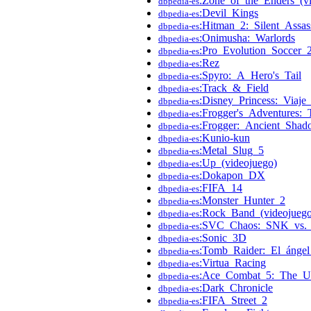
:Zone_of_the_Enders_(v
dbpedia-es
:Devil_Kings
dbpedia-es
:Hitman_2:_Silent_Assas
dbpedia-es
:Onimusha:_Warlords
dbpedia-es
:Pro_Evolution_Soccer_
dbpedia-es
:Rez
dbpedia-es
:Spyro:_A_Hero's_Tail
dbpedia-es
:Track_&_Field
dbpedia-es
:Disney_Princess:_Viaje
dbpedia-es
:Frogger's_Adventures:
dbpedia-es
:Frogger:_Ancient_Sha
dbpedia-es
:Kunio-kun
dbpedia-es
:Metal_Slug_5
dbpedia-es
:Up_(videojuego)
dbpedia-es
:Dokapon_DX
dbpedia-es
:FIFA_14
dbpedia-es
:Monster_Hunter_2
dbpedia-es
:Rock_Band_(videojuego
dbpedia-es
:SVC_Chaos:_SNK_vs.
dbpedia-es
:Sonic_3D
dbpedia-es
:Tomb_Raider:_El_ángel
dbpedia-es
:Virtua_Racing
dbpedia-es
:Ace_Combat_5:_The_U
dbpedia-es
:Dark_Chronicle
dbpedia-es
:FIFA_Street_2
dbpedia-es