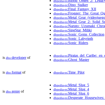
:Blood_Omen_2:_Legac
dbpedia-es
:Dino_Stalker
dbpedia-es
:Final_Fantasy_XII
dbpedia-es
:Frogger:_The_Great_Qu
dbpedia-es
:Metal_Gear_(videojuego
dbpedia-es
:Metal_Gear_2:_Solid_S
dbpedia-es
:Naruto:_Uzumaki_Chron
dbpedia-es
:SingStar_Miliki
dbpedia-es
:Sonic_Gems_Collection
dbpedia-es
:Sonic_Labyrinth
dbpedia-es
:Sonic_Riders
dbpedia-es
:Piratas_del_Caribe:_en
dbpedia-es
is
developer
of
dbo:
:Ghost_Master
dbpedia-es
is
format
of
:Time_Pilot
dbo:
dbpedia-es
:Metal_Slug_5
dbpedia-es
:Metal_Slug_4
dbpedia-es
is
genre
of
dbo:
:Metal_Slug_6
dbpedia-es
:Desperate_Housewives
dbpedia-es