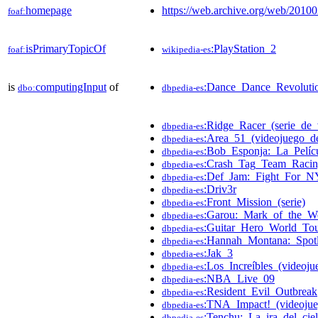
homepage
https://web.archive.org/web/2010
foaf:
isPrimaryTopicOf
:PlayStation_2
foaf:
wikipedia-es
is
computingInput
of
:Dance_Dance_Revoluti
dbo:
dbpedia-es
:Ridge_Racer_(serie_de_
dbpedia-es
:Area_51_(videojuego_d
dbpedia-es
:Bob_Esponja:_La_Pelícu
dbpedia-es
:Crash_Tag_Team_Raci
dbpedia-es
:Def_Jam:_Fight_For_N
dbpedia-es
:Driv3r
dbpedia-es
:Front_Mission_(serie)
dbpedia-es
:Garou:_Mark_of_the_W
dbpedia-es
:Guitar_Hero_World_To
dbpedia-es
:Hannah_Montana:_Spot
dbpedia-es
:Jak_3
dbpedia-es
:Los_Increíbles_(videoju
dbpedia-es
:NBA_Live_09
dbpedia-es
:Resident_Evil_Outbreak
dbpedia-es
:TNA_Impact!_(videojue
dbpedia-es
:Tenchu:_La_ira_del_cie
dbpedia-es