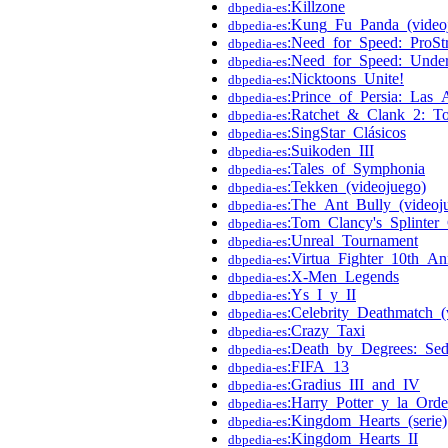
:Killzone
dbpedia-es
:Kung_Fu_Panda_(video
dbpedia-es
:Need_for_Speed:_ProStr
dbpedia-es
:Need_for_Speed:_Unde
dbpedia-es
:Nicktoons_Unite!
dbpedia-es
:Prince_of_Persia:_Las
dbpedia-es
:Ratchet_&_Clank_2:_To
dbpedia-es
:SingStar_Clásicos
dbpedia-es
:Suikoden_III
dbpedia-es
:Tales_of_Symphonia
dbpedia-es
:Tekken_(videojuego)
dbpedia-es
:The_Ant_Bully_(videoj
dbpedia-es
:Tom_Clancy's_Splinter_
dbpedia-es
:Unreal_Tournament
dbpedia-es
:Virtua_Fighter_10th_An
dbpedia-es
:X-Men_Legends
dbpedia-es
:Ys_I_y_II
dbpedia-es
:Celebrity_Deathmatch_(
dbpedia-es
:Crazy_Taxi
dbpedia-es
:Death_by_Degrees:_Sedu
dbpedia-es
:FIFA_13
dbpedia-es
:Gradius_III_and_IV
dbpedia-es
:Harry_Potter_y_la_Orde
dbpedia-es
:Kingdom_Hearts_(serie)
dbpedia-es
:Kingdom_Hearts_II
dbpedia-es