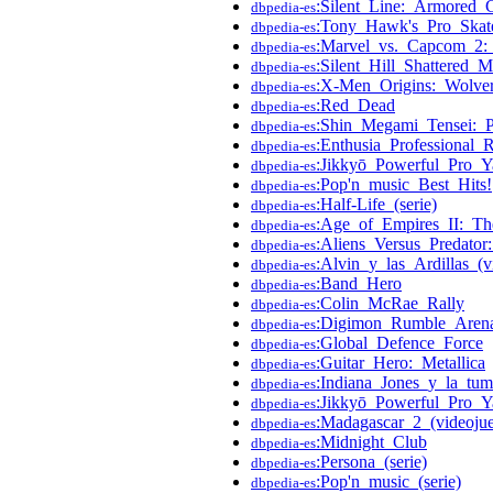
:Silent_Line:_Armored_
dbpedia-es
:Tony_Hawk's_Pro_Skat
dbpedia-es
:Marvel_vs._Capcom_2
dbpedia-es
:Silent_Hill_Shattered_
dbpedia-es
:X-Men_Origins:_Wolver
dbpedia-es
:Red_Dead
dbpedia-es
:Shin_Megami_Tensei:_
dbpedia-es
:Enthusia_Professional_
dbpedia-es
:Jikkyō_Powerful_Pro_
dbpedia-es
:Pop'n_music_Best_Hits!
dbpedia-es
:Half-Life_(serie)
dbpedia-es
:Age_of_Empires_II:_T
dbpedia-es
:Aliens_Versus_Predator:
dbpedia-es
:Alvin_y_las_Ardillas_(v
dbpedia-es
:Band_Hero
dbpedia-es
:Colin_McRae_Rally
dbpedia-es
:Digimon_Rumble_Aren
dbpedia-es
:Global_Defence_Force
dbpedia-es
:Guitar_Hero:_Metallica
dbpedia-es
:Indiana_Jones_y_la_tu
dbpedia-es
:Jikkyō_Powerful_Pro_
dbpedia-es
:Madagascar_2_(videoju
dbpedia-es
:Midnight_Club
dbpedia-es
:Persona_(serie)
dbpedia-es
:Pop'n_music_(serie)
dbpedia-es