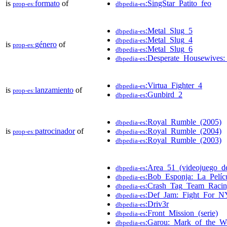
is
formato
of
:SingStar_Patito_feo
prop-es:
dbpedia-es
:Metal_Slug_5
dbpedia-es
:Metal_Slug_4
dbpedia-es
is
género
of
prop-es:
:Metal_Slug_6
dbpedia-es
:Desperate_Housewives
dbpedia-es
:Virtua_Fighter_4
dbpedia-es
is
lanzamiento
of
prop-es:
:Gunbird_2
dbpedia-es
:Royal_Rumble_(2005)
dbpedia-es
is
patrocinador
of
:Royal_Rumble_(2004)
prop-es:
dbpedia-es
:Royal_Rumble_(2003)
dbpedia-es
:Area_51_(videojuego_d
dbpedia-es
:Bob_Esponja:_La_Pelícu
dbpedia-es
:Crash_Tag_Team_Raci
dbpedia-es
:Def_Jam:_Fight_For_N
dbpedia-es
:Driv3r
dbpedia-es
:Front_Mission_(serie)
dbpedia-es
:Garou:_Mark_of_the_W
dbpedia-es