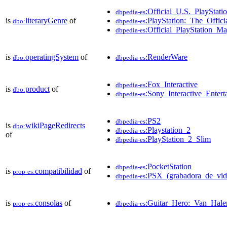
:Official_U.S._PlayStat
dbpedia-es
is
literaryGenre
of
:PlayStation:_The_Offic
dbo:
dbpedia-es
:Official_PlayStation_Ma
dbpedia-es
is
operatingSystem
of
:RenderWare
dbo:
dbpedia-es
:Fox_Interactive
dbpedia-es
is
product
of
dbo:
:Sony_Interactive_Entert
dbpedia-es
:PS2
dbpedia-es
is
wikiPageRedirects
dbo:
:Playstation_2
dbpedia-es
of
:PlayStation_2_Slim
dbpedia-es
:PocketStation
dbpedia-es
is
compatibilidad
of
prop-es:
:PSX_(grabadora_de_vide
dbpedia-es
is
consolas
of
:Guitar_Hero:_Van_Hale
prop-es:
dbpedia-es