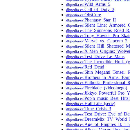
:Wild_Arms_5
dbpedia-es
:Call_of_Duty_3
dbpedia-es
:ObsCure
dbpedia-es
:Phantasy_Star_II
dbpedia-es
:Silent_Line:_Armored_
dbpedia-es
:The_Simpsons_Road_R
dbpedia-es
:Tony_Hawk's_Pro_Skat
dbpedia-es
:Marvel_vs._Capcom_2
dbpedia-es
:Silent_Hill_Shattered_
dbpedia-es
:X-Men_Origins:_Wolver
dbpedia-es
:Test_Drive_Le_Mans
dbpedia-es
:The_Incredible_Hulk_(
dbpedia-es
:Red_Dead
dbpedia-es
:Shin_Megami_Tensei:_
dbpedia-es
:Brothers_in_Arms:_Ear
dbpedia-es
:Enthusia_Professional_
dbpedia-es
:Fireblade_(videojuego)
dbpedia-es
:Jikkyō_Powerful_Pro_
dbpedia-es
:Pop'n_music_Best_Hits!
dbpedia-es
:Half-Life_(serie)
dbpedia-es
:Time_Crisis_3
dbpedia-es
:Test_Drive:_Eve_of_Des
dbpedia-es
:DreamMix_TV_World_F
dbpedia-es
:Age_of_Empires_II:_T
dbpedia-es
:Aliens_Versus_Predator:
dbpedia-es