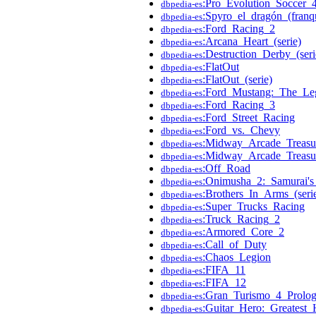
:Pro_Evolution_Soccer_
dbpedia-es
:Spyro_el_dragón_(franqu
dbpedia-es
:Ford_Racing_2
dbpedia-es
:Arcana_Heart_(serie)
dbpedia-es
:Destruction_Derby_(seri
dbpedia-es
:FlatOut
dbpedia-es
:FlatOut_(serie)
dbpedia-es
:Ford_Mustang:_The_Le
dbpedia-es
:Ford_Racing_3
dbpedia-es
:Ford_Street_Racing
dbpedia-es
:Ford_vs._Chevy
dbpedia-es
:Midway_Arcade_Treasu
dbpedia-es
:Midway_Arcade_Treasu
dbpedia-es
:Off_Road
dbpedia-es
:Onimusha_2:_Samurai's
dbpedia-es
:Brothers_In_Arms_(seri
dbpedia-es
:Super_Trucks_Racing
dbpedia-es
:Truck_Racing_2
dbpedia-es
:Armored_Core_2
dbpedia-es
:Call_of_Duty
dbpedia-es
:Chaos_Legion
dbpedia-es
:FIFA_11
dbpedia-es
:FIFA_12
dbpedia-es
:Gran_Turismo_4_Prolo
dbpedia-es
:Guitar_Hero:_Greatest_
dbpedia-es