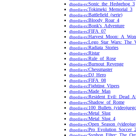
:Sonic_the_Hedgehog_3
dbpedia-es
:Tokimeki_Memorial_3
dbpedia-es
:Battlefield_(serie)
dbpedia-es
:Bloody_Roar_4
dbpedia-es
:Bonk's_Adventure
dbpedia-es
:FIFA_07
dbpedia-es
:Harvest_Moon:_A_Wond
dbpedia-es
:Lego_Star_Wars:_The
dbpedia-es
:Radiata_Stories
dbpedia-es
:Ristar
dbpedia-es
:Rule_of_Rose
dbpedia-es
:Burnout_Revenge
dbpedia-es
:Chessmaster
dbpedia-es
:DJ_Hero
dbpedia-es
:FIFA_08
dbpedia-es
:Fighting_Vipers
dbpedia-es
:Made_Man
dbpedia-es
:Resident_Evil:_Dead_A
dbpedia-es
:Shadow_of_Rome
dbpedia-es
:100_Bullets_(videojueg
dbpedia-es
:Metal_Slug
dbpedia-es
:Metal_Slug_4
dbpedia-es
:Open_Season_(videojue
dbpedia-es
:Pro_Evolution_Soccer_
dbpedia-es
:Syphon_Filter:_The_Om
dbpedia-es