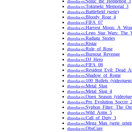
:Sonic_the_Hedgehog_3
dbpedia-es
:Tokimeki_Memorial_3
dbpedia-es
:Battlefield_(serie)
dbpedia-es
:Bloody_Roar_4
dbpedia-es
:FIFA_07
dbpedia-es
:Harvest_Moon:_A_Wond
dbpedia-es
:Lego_Star_Wars:_The
dbpedia-es
:Radiata_Stories
dbpedia-es
:Ristar
dbpedia-es
:Rule_of_Rose
dbpedia-es
:Burnout_Revenge
dbpedia-es
:DJ_Hero
dbpedia-es
:FIFA_08
dbpedia-es
:Resident_Evil:_Dead_A
dbpedia-es
:Shadow_of_Rome
dbpedia-es
:100_Bullets_(videojueg
dbpedia-es
:Metal_Slug
dbpedia-es
:Metal_Slug_4
dbpedia-es
:Open_Season_(videojue
dbpedia-es
:Pro_Evolution_Soccer_
dbpedia-es
:Syphon_Filter:_The_Om
dbpedia-es
:Wild_Arms_5
dbpedia-es
:Call_of_Duty_3
dbpedia-es
:Mega_Man_(serie_origin
dbpedia-es
:ObsCure
dbpedia-es