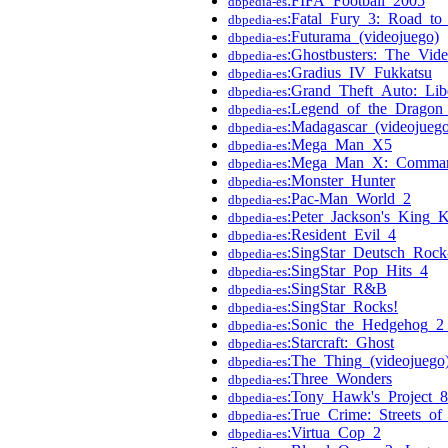
:FIFA_Football_2005
dbpedia-es
:Fatal_Fury_3:_Road_to_
dbpedia-es
:Futurama_(videojuego)
dbpedia-es
:Ghostbusters:_The_Vi
dbpedia-es
:Gradius_IV_Fukkatsu
dbpedia-es
:Grand_Theft_Auto:_Libe
dbpedia-es
:Legend_of_the_Dragon_
dbpedia-es
:Madagascar_(videojuego
dbpedia-es
:Mega_Man_X5
dbpedia-es
:Mega_Man_X:_Comman
dbpedia-es
:Monster_Hunter
dbpedia-es
:Pac-Man_World_2
dbpedia-es
:Peter_Jackson's_King_
dbpedia-es
:Resident_Evil_4
dbpedia-es
:SingStar_Deutsch_Rock
dbpedia-es
:SingStar_Pop_Hits_4
dbpedia-es
:SingStar_R&B
dbpedia-es
:SingStar_Rocks!
dbpedia-es
:Sonic_the_Hedgehog_2
dbpedia-es
:Starcraft:_Ghost
dbpedia-es
:The_Thing_(videojuego
dbpedia-es
:Three_Wonders
dbpedia-es
:Tony_Hawk's_Project_8
dbpedia-es
:True_Crime:_Streets_o
dbpedia-es
:Virtua_Cop_2
dbpedia-es