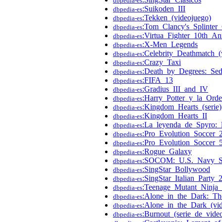
dbpedia-es
:Suikoden_III
dbpedia-es
:Tekken_(videojuego)
dbpedia-es
:Tom_Clancy's_Splinter_
dbpedia-es
:Virtua_Fighter_10th_An
dbpedia-es
:X-Men_Legends
dbpedia-es
:Celebrity_Deathmatch_(
dbpedia-es
:Crazy_Taxi
dbpedia-es
:Death_by_Degrees:_Sedu
dbpedia-es
:FIFA_13
dbpedia-es
:Gradius_III_and_IV
dbpedia-es
:Harry_Potter_y_la_Orde
dbpedia-es
:Kingdom_Hearts_(serie)
dbpedia-es
:Kingdom_Hearts_II
dbpedia-es
:La_leyenda_de_Spyro:_
dbpedia-es
:Pro_Evolution_Soccer_
dbpedia-es
:Pro_Evolution_Soccer_
dbpedia-es
:Rogue_Galaxy
dbpedia-es
:SOCOM:_U.S._Navy_
dbpedia-es
:SingStar_Bollywood
dbpedia-es
:SingStar_Italian_Party_
dbpedia-es
:Teenage_Mutant_Ninja_
dbpedia-es
:Alone_in_the_Dark:_T
dbpedia-es
:Alone_in_the_Dark_(vi
dbpedia-es
:Burnout_(serie_de_vide
dbpedia-es