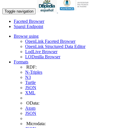
Toggle navigation
Faceted Browser
Sparql Endpoint
Browse using
OpenLink Faceted Browser
OpenLink Structured Data Editor
LodLive Browser
LODmilla Browser
Formats
RDF:
N-Triples
N3
Turtle
JSON
XML
OData:
Atom
JSON
Microdata: