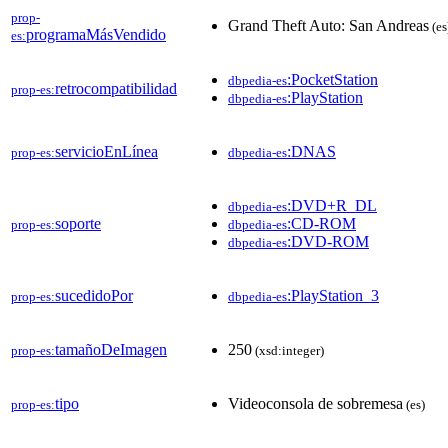
prop-
Grand Theft Auto: San Andreas
(es
programaMásVendido
es:
:PocketStation
dbpedia-es
retrocompatibilidad
prop-es:
:PlayStation
dbpedia-es
servicioEnLínea
:DNAS
prop-es:
dbpedia-es
:DVD+R_DL
dbpedia-es
soporte
:CD-ROM
prop-es:
dbpedia-es
:DVD-ROM
dbpedia-es
sucedidoPor
:PlayStation_3
prop-es:
dbpedia-es
tamañoDeImagen
250
prop-es:
(xsd:integer)
tipo
Videoconsola de sobremesa
prop-es:
(es)