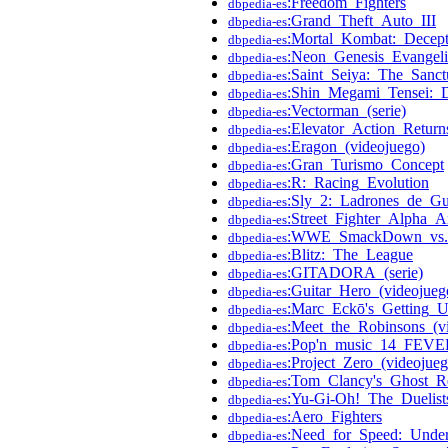
:Freedom_Fighters
dbpedia-es
:Grand_Theft_Auto_III
dbpedia-es
:Mortal_Kombat:_Decept
dbpedia-es
:Neon_Genesis_Evangeli
dbpedia-es
:Saint_Seiya:_The_Sanct
dbpedia-es
:Shin_Megami_Tensei:_D
dbpedia-es
:Vectorman_(serie)
dbpedia-es
:Elevator_Action_Return
dbpedia-es
:Eragon_(videojuego)
dbpedia-es
:Gran_Turismo_Concept
dbpedia-es
:R:_Racing_Evolution
dbpedia-es
:Sly_2:_Ladrones_de_G
dbpedia-es
:Street_Fighter_Alpha_A
dbpedia-es
:WWE_SmackDown_vs.
dbpedia-es
:Blitz:_The_League
dbpedia-es
:GITADORA_(serie)
dbpedia-es
:Guitar_Hero_(videojueg
dbpedia-es
:Marc_Eckō's_Getting_U
dbpedia-es
:Meet_the_Robinsons_(v
dbpedia-es
:Pop'n_music_14_FEVE
dbpedia-es
:Project_Zero_(videojueg
dbpedia-es
:Tom_Clancy's_Ghost_R
dbpedia-es
:Yu-Gi-Oh!_The_Duelist
dbpedia-es
:Aero_Fighters
dbpedia-es
:Need_for_Speed:_Unde
dbpedia-es