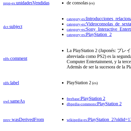
unidadesVendidas
de consolas
prop-es:
(es)
:Introducciones_relaci
category-es
:Videoconsolas_de_sext
category-es
subject
dct:
:Sony_Interactive_Enter
category-es
:PlayStation_2
category-es
La PlayStation 2 (Japonés: プ
abreviada como PS2) es la segund
comment
rdfs:
Computer Entertainment, y la terc
Además de ser la sucesora de la Pl
label
PlayStation 2
rdfs:
(es)
:PlayStation 2
freebase
sameAs
owl:
:PlayStation 2
dbpedia-commons
wasDerivedFrom
:PlayStation_2?oldid
prov:
wikipedia-es