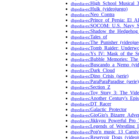
:High_School_Musical_3
dbpedia-es
:Hulk_(videojuego)
dbpedia-es
:Neo_Contra
dbpedia-es
:Prince_of_Persia:_El_A
dbpedia-es
:SOCOM:_U.S._Navy_S
dbpedia-es
:Shadow_the_Hedgehog_
dbpedia-es
:Tales_of
dbpedia-es
:The_Punisher_(videoju
dbpedia-es
:Tomb_Raider:_Underwo
dbpedia-es
:Ys_IV:_Mask_of_the_S
dbpedia-es
:Bubble_Memories:_The
dbpedia-es
:Buscando_a_Nemo_(vid
dbpedia-es
:Dark_Cloud
dbpedia-es
:Dino_Crisis_(serie)
dbpedia-es
:ParaParaParadise_(serie)
dbpedia-es
:Section_Z
dbpedia-es
:Toy_Story_3:_The_Vi
dbpedia-es
:Another_Century's_Epi
dbpedia-es
:DT_Racer
dbpedia-es
:Galactic_Protector
dbpedia-es
:GioGio's_Bizarre_Adve
dbpedia-es
:Jikkyou_Powerful_Pro
dbpedia-es
:Legends_of_Wrestling_I
dbpedia-es
:Pop'n_music_13_Carniv
dbpedia-es
:Reservoir_Dogs_(videoj
dbpedia-es