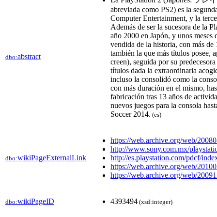
abreviada como PS2) es la segund
Computer Entertainment, y la terc
Además de ser la sucesora de la Pl
año 2000 en Japón, y unos meses d
vendida de la historia, con más de
también la que más títulos posee
abstract
dbo:
creen), seguida por su predecesora 
títulos dada la extraordinaria acog
incluso la consolidó como la conso
con más duración en el mismo, hast
fabricación tras 13 años de activid
nuevos juegos para la consola hast
Soccer 2014.
(es)
https://web.archive.org/web/2008
http://www.sony.com.mx/playstati
wikiPageExternalLink
http://es.playstation.com/pdcf/inde
dbo:
https://web.archive.org/web/2010
https://web.archive.org/web/2009
wikiPageID
4393494
dbo:
(xsd:integer)