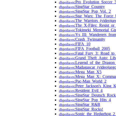
:Pro_Evolution_Soccer_
dbpedia-es
:SingStar_Country
dbpedia-es
:SingStar_Pop_Vol._2
dbpedia-es
:Star_Wars:_The_Force_
dbpedia-es
:The_Warriors_(videojue
dbpedia-es
:The_X-Files:_Resist_or
dbpedia-es
:Tokimeki_Memorial_Gir
dbpedia-es
:Ys_III:_Wanderers_fro
dbpedia-es
:Crash_Twinsanity
dbpedia-es
:FIFA_10
dbpedia-es
:FIFA_Football_2005
dbpedia-es
:Fatal_Fury_3:_Road_to_
dbpedia-es
:Grand_Theft_Auto:_Libe
dbpedia-es
:Legend_of_the_Dragon_
dbpedia-es
:Madagascar_(videojuego
dbpedia-es
:Mega_Man_X5
dbpedia-es
:Mega_Man_X:_Comman
dbpedia-es
:Pac-Man_World_2
dbpedia-es
:Peter_Jackson's_King_
dbpedia-es
:Resident_Evil_4
dbpedia-es
:SingStar_Deutsch_Rock
dbpedia-es
:SingStar_Pop_Hits_4
dbpedia-es
:SingStar_R&B
dbpedia-es
:SingStar_Rocks!
dbpedia-es
:Sonic_the_Hedgehog_2
dbpedia-es