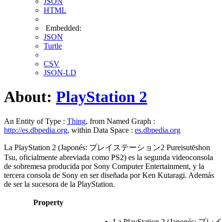
JSON
HTML
Embedded:
JSON
Turtle
CSV
JSON-LD
About:
PlayStation 2
An Entity of Type :
Thing
, from Named Graph :
http://es.dbpedia.org
, within Data Space :
es.dbpedia.org
La PlayStation 2 (Japonés: プレイステーション2 Pureisutēshon
Tsu, oficialmente abreviada como PS2) es la segunda videoconsola
de sobremesa producida por Sony Computer Entertainment, y la
tercera consola de Sony en ser diseñada por Ken Kutaragi. Además
de ser la sucesora de la PlayStation.
Property
La PlayStation 2 (Japonés: プ