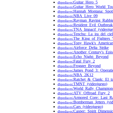
:Guitar_Hero_5
dbpedia-es
:Guitar_Hero_World_To
dbpedia-es
:Hannah_Montana:_Spot
dbpedia-es
:NBA_Live_09
dbpedia-es
:Rayman_Raving_Rabbi
dbpedia-es
:Resident_Evil_Outbreak
dbpedia-es
:TNA_Impact!_(videojue
dbpedia-es
:Tenchu:_La_ira_del_cie
dbpedia-es
:The_King_of_Fighters_
dbpedia-es
:Tony_Hawk's_American
dbpedia-es
:Airforce_Delta_Strike
dbpedia-es
:Another_Century's_Epi
dbpedia-es
:Echo_Night:_Beyond
dbpedia-es
:Fatal_Fury_2
dbpedia-es
:Frogger_Beyond
dbpedia-es
:James_Pond_3:_Operatio
dbpedia-es
:NBA_2K12
dbpedia-es
:Ratchet_&_Clank:_El_t
dbpedia-es
:TMNT_(videojuego)
dbpedia-es
:World_Rally_Champions
dbpedia-es
:ATV_Offroad_Fury_2
dbpedia-es
:Armored_Core:_Last_R
dbpedia-es
:Bomberman_Jetters_(vid
dbpedia-es
:Cars_(videojuego)
dbpedia-es
:Casper:_Spirit_Dimensi
dbpedia-es