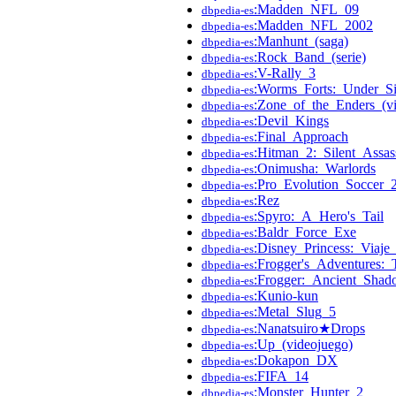
:Madden_NFL_09
dbpedia-es
:Madden_NFL_2002
dbpedia-es
:Manhunt_(saga)
dbpedia-es
:Rock_Band_(serie)
dbpedia-es
:V-Rally_3
dbpedia-es
:Worms_Forts:_Under_S
dbpedia-es
:Zone_of_the_Enders_(v
dbpedia-es
:Devil_Kings
dbpedia-es
:Final_Approach
dbpedia-es
:Hitman_2:_Silent_Assas
dbpedia-es
:Onimusha:_Warlords
dbpedia-es
:Pro_Evolution_Soccer_
dbpedia-es
:Rez
dbpedia-es
:Spyro:_A_Hero's_Tail
dbpedia-es
:Baldr_Force_Exe
dbpedia-es
:Disney_Princess:_Viaje
dbpedia-es
:Frogger's_Adventures:
dbpedia-es
:Frogger:_Ancient_Sha
dbpedia-es
:Kunio-kun
dbpedia-es
:Metal_Slug_5
dbpedia-es
:Nanatsuiro★Drops
dbpedia-es
:Up_(videojuego)
dbpedia-es
:Dokapon_DX
dbpedia-es
:FIFA_14
dbpedia-es
:Monster_Hunter_2
dbpedia-es