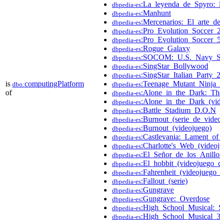
:La_leyenda_de_Spyro:_
dbpedia-es
:Manhunt
dbpedia-es
:Mercenarios:_El_arte_de
dbpedia-es
:Pro_Evolution_Soccer_
dbpedia-es
:Pro_Evolution_Soccer_
dbpedia-es
:Rogue_Galaxy
dbpedia-es
:SOCOM:_U.S._Navy_
dbpedia-es
:SingStar_Bollywood
dbpedia-es
:SingStar_Italian_Party_
dbpedia-es
is
computingPlatform
:Teenage_Mutant_Ninja_
dbo:
dbpedia-es
of
:Alone_in_the_Dark:_T
dbpedia-es
:Alone_in_the_Dark_(vi
dbpedia-es
:Battle_Stadium_D.O.N
dbpedia-es
:Burnout_(serie_de_vide
dbpedia-es
:Burnout_(videojuego)
dbpedia-es
:Castlevania:_Lament_of
dbpedia-es
:Charlotte's_Web_(video
dbpedia-es
:El_Señor_de_los_Anillo
dbpedia-es
:El_hobbit_(videojuego_
dbpedia-es
:Fahrenheit_(videojuego
dbpedia-es
:Fallout_(serie)
dbpedia-es
:Gungrave
dbpedia-es
:Gungrave:_Overdose
dbpedia-es
:High_School_Musical:_S
dbpedia-es
:High_School_Musical_3:
dbpedia-es