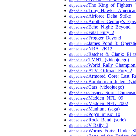
:The_King_of_Fighters_
dbpedia-es
:Tony_Hawk's_American
dbpedia-es
:Airforce_Delta_Strike
dbpedia-es
:Another_Century's_Epi
dbpedia-es
:Echo_Night:_Beyond
dbpedia-es
:Fatal_Fury_2
dbpedia-es
:Frogger_Beyond
dbpedia-es
:James_Pond_3:_Operatio
dbpedia-es
:NBA_2K12
dbpedia-es
:Ratchet_&_Clank:_El_t
dbpedia-es
:TMNT_(videojuego)
dbpedia-es
:World_Rally_Champions
dbpedia-es
:ATV_Offroad_Fury_2
dbpedia-es
:Armored_Core:_Last_R
dbpedia-es
:Bomberman_Jetters_(vid
dbpedia-es
:Cars_(videojuego)
dbpedia-es
:Casper:_Spirit_Dimensi
dbpedia-es
:Madden_NFL_09
dbpedia-es
:Madden_NFL_2002
dbpedia-es
:Manhunt_(saga)
dbpedia-es
:Pop'n_music_10
dbpedia-es
:Rock_Band_(serie)
dbpedia-es
:V-Rally_3
dbpedia-es
:Worms_Forts:_Under_S
dbpedia-es