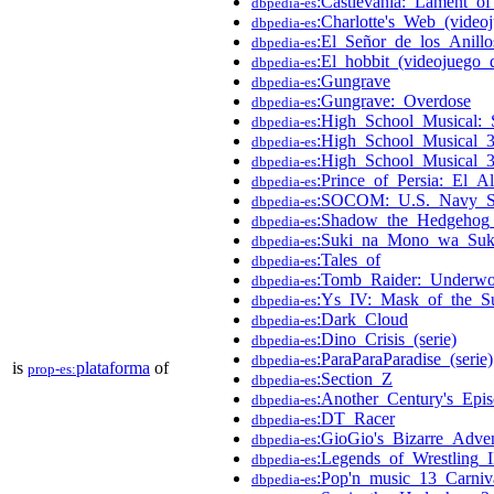
:Castlevania:_Lament_of
dbpedia-es
:Charlotte's_Web_(video
dbpedia-es
:El_Señor_de_los_Anillo
dbpedia-es
:El_hobbit_(videojuego_
dbpedia-es
:Gungrave
dbpedia-es
:Gungrave:_Overdose
dbpedia-es
:High_School_Musical:_S
dbpedia-es
:High_School_Musical_3:
dbpedia-es
:High_School_Musical_3
dbpedia-es
:Prince_of_Persia:_El_A
dbpedia-es
:SOCOM:_U.S._Navy_S
dbpedia-es
:Shadow_the_Hedgehog_
dbpedia-es
:Suki_na_Mono_wa_Suki
dbpedia-es
:Tales_of
dbpedia-es
:Tomb_Raider:_Underwo
dbpedia-es
:Ys_IV:_Mask_of_the_S
dbpedia-es
:Dark_Cloud
dbpedia-es
:Dino_Crisis_(serie)
dbpedia-es
:ParaParaParadise_(serie)
dbpedia-es
is
plataforma
of
prop-es:
:Section_Z
dbpedia-es
:Another_Century's_Epi
dbpedia-es
:DT_Racer
dbpedia-es
:GioGio's_Bizarre_Adve
dbpedia-es
:Legends_of_Wrestling_I
dbpedia-es
:Pop'n_music_13_Carniv
dbpedia-es