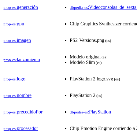
generación
:Videoconsolas_de_sexta
prop-es:
dbpedia-es
gpu
Chip Graphics Synthesizer corri
prop-es:
imagen
PS2-Versions.png
prop-es:
(es)
Modelo original
(es)
lanzamiento
prop-es:
Modelo Slim
(es)
logo
PlayStation 2 logo.svg
prop-es:
(es)
nombre
PlayStation 2
prop-es:
(es)
precedidoPor
:PlayStation
prop-es:
dbpedia-es
procesador
Chip Emotion Engine corriendo a
prop-es: