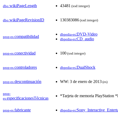
wikiPageLength
43481
dbo:
(xsd:integer)
wikiPageRevisionID
130383086
dbo:
(xsd:integer)
:DVD-Video
dbpedia-es
compatibilidad
prop-es:
:CD_audio
dbpedia-es
conectividad
100
prop-es:
(xsd:integer)
controladores
:DualShock
prop-es:
dbpedia-es
descontinuación
WW: 3 de enero de 2013
prop-es:
(es)
prop-
*Tarjeta de memoria PlayStation *
especificacionesTécnicas
es:
fabricante
:Sony_Interactive_Entert
prop-es:
dbpedia-es