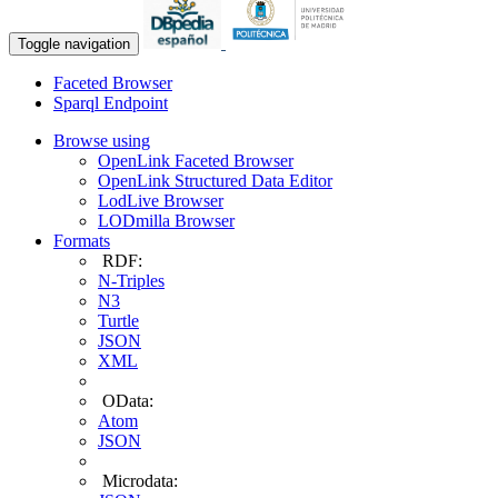
Toggle navigation
Faceted Browser
Sparql Endpoint
Browse using
OpenLink Faceted Browser
OpenLink Structured Data Editor
LodLive Browser
LODmilla Browser
Formats
RDF:
N-Triples
N3
Turtle
JSON
XML
OData:
Atom
JSON
Microdata: