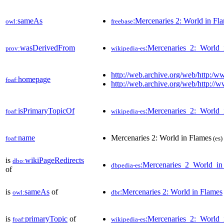
sameAs
:Mercenaries 2: World in Fl
owl:
freebase
wasDerivedFrom
:Mercenaries_2:_World
prov:
wikipedia-es
http://web.archive.org/web/http:/
homepage
foaf:
http://web.archive.org/web/http:/
isPrimaryTopicOf
:Mercenaries_2:_World_
foaf:
wikipedia-es
name
Mercenaries 2: World in Flames
foaf:
(es)
is
wikiPageRedirects
dbo:
:Mercenaries_2_World_in
dbpedia-es
of
is
sameAs
of
:Mercenaries 2: World in Flames
owl:
dbr
is
primaryTopic
of
:Mercenaries_2:_World_
foaf:
wikipedia-es