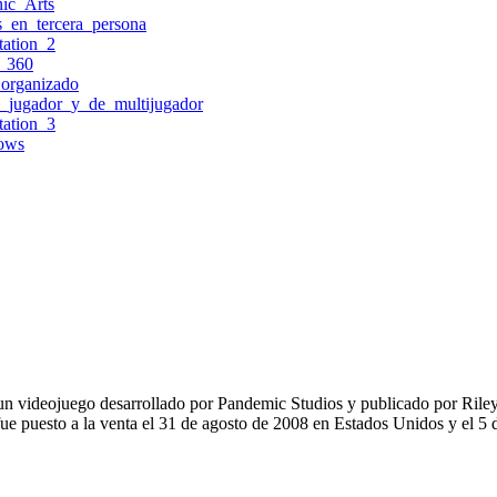
nic_Arts
s_en_tercera_persona
tation_2
x_360
organizado
_jugador_y_de_multijugador
tation_3
ows
n videojuego desarrollado por Pandemic Studios y publicado por Riley 
fue puesto a la venta el 31 de agosto de 2008 en Estados Unidos y el 5