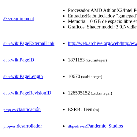
Procesador:AMD AthlonX2/Intel Pe
Entradas:Ratón,tecladoy "gamepad
requirement
dbo:
Memoria: 10 GB de espacio libre 
Gráficos: Shader model: 3.0,Nvi
wikiPageExternalLink
http://web.archive.org/web/http:/
dbo:
wikiPageID
1871153
dbo:
(xsd:integer)
wikiPageLength
10670
dbo:
(xsd:integer)
wikiPageRevisionID
126595152
dbo:
(xsd:integer)
clasificación
ESRB: Teen
prop-es:
(es)
desarrollador
:Pandemic_Studios
prop-es:
dbpedia-es