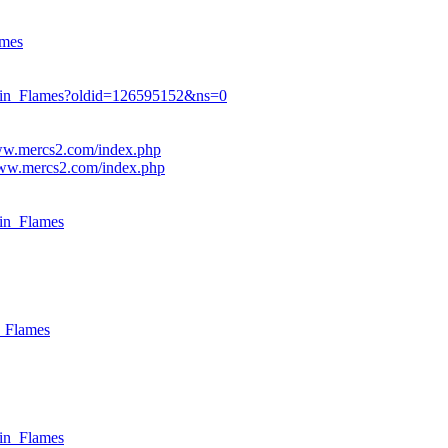
ames
_in_Flames?oldid=126595152&ns=0
www.mercs2.com/index.php
/www.mercs2.com/index.php
in_Flames
_Flames
in_Flames