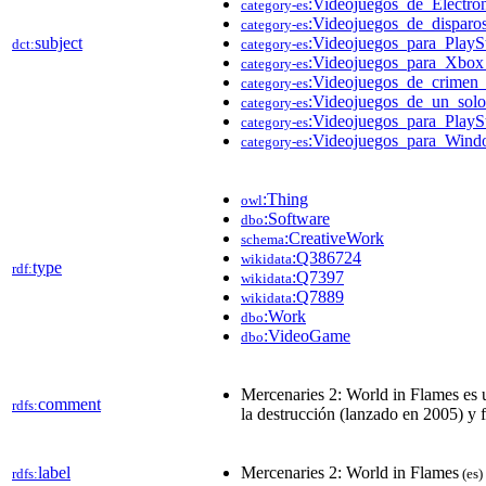
:Videojuegos_de_Electro
category-es
:Videojuegos_de_disparo
category-es
subject
:Videojuegos_para_PlayS
dct:
category-es
:Videojuegos_para_Xbo
category-es
:Videojuegos_de_crimen_
category-es
:Videojuegos_de_un_solo
category-es
:Videojuegos_para_PlayS
category-es
:Videojuegos_para_Wind
category-es
:Thing
owl
:Software
dbo
:CreativeWork
schema
:Q386724
wikidata
type
rdf:
:Q7397
wikidata
:Q7889
wikidata
:Work
dbo
:VideoGame
dbo
Mercenaries 2: World in Flames es u
comment
rdfs:
la destrucción (lanzado en 2005) y 
label
Mercenaries 2: World in Flames
rdfs:
(es)