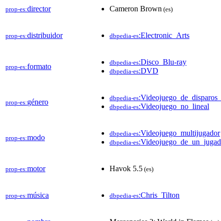
director
Cameron Brown
prop-es:
(es)
distribuidor
:Electronic_Arts
prop-es:
dbpedia-es
:Disco_Blu-ray
dbpedia-es
formato
prop-es:
:DVD
dbpedia-es
:Videojuego_de_disparos_
dbpedia-es
género
prop-es:
:Videojuego_no_lineal
dbpedia-es
:Videojuego_multijugador
dbpedia-es
modo
prop-es:
:Videojuego_de_un_jugad
dbpedia-es
motor
Havok 5.5
prop-es:
(es)
música
:Chris_Tilton
prop-es:
dbpedia-es