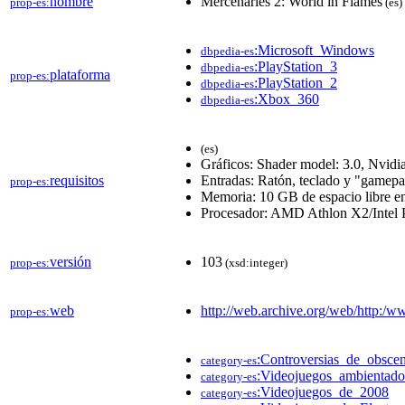
nombre
Mercenaries 2: World in Flames
prop-es:
(es)
:Microsoft_Windows
dbpedia-es
:PlayStation_3
dbpedia-es
plataforma
prop-es:
:PlayStation_2
dbpedia-es
:Xbox_360
dbpedia-es
(es)
Gráficos: Shader model: 3.0, Nvi
requisitos
Entradas: Ratón, teclado y "gamep
prop-es:
Memoria: 10 GB de espacio libre 
Procesador: AMD Athlon X2/Intel 
versión
103
prop-es:
(xsd:integer)
web
http://web.archive.org/web/http:/
prop-es:
:Controversias_de_obsce
category-es
:Videojuegos_ambientad
category-es
:Videojuegos_de_2008
category-es