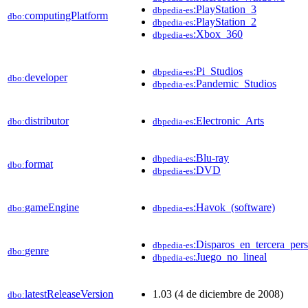
:PlayStation_3
dbpedia-es
computingPlatform
dbo:
:PlayStation_2
dbpedia-es
:Xbox_360
dbpedia-es
:Pi_Studios
dbpedia-es
developer
dbo:
:Pandemic_Studios
dbpedia-es
distributor
:Electronic_Arts
dbo:
dbpedia-es
:Blu-ray
dbpedia-es
format
dbo:
:DVD
dbpedia-es
gameEngine
:Havok_(software)
dbo:
dbpedia-es
:Disparos_en_tercera_per
dbpedia-es
genre
dbo:
:Juego_no_lineal
dbpedia-es
latestReleaseVersion
1.03 (4 de diciembre de 2008)
dbo: