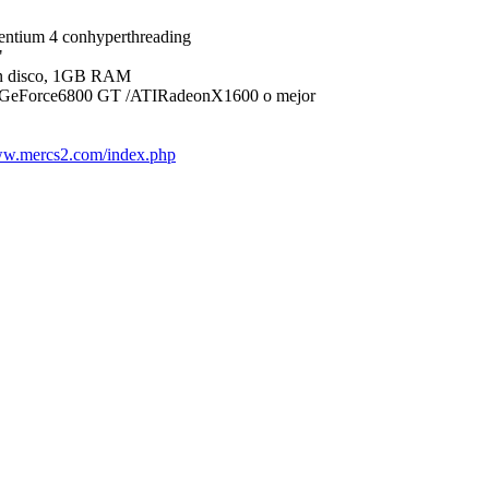
ntium 4 conhyperthreading
"
en disco, 1GB RAM
diaGeForce6800 GT /ATIRadeonX1600 o mejor
www.mercs2.com/index.php