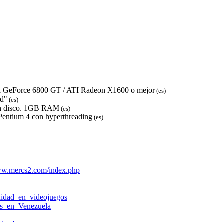
dia GeForce 6800 GT / ATI Radeon X1600 o mejor
(es)
ad"
(es)
en disco, 1GB RAM
(es)
Pentium 4 con hyperthreading
(es)
www.mercs2.com/index.php
nidad_en_videojuegos
os_en_Venezuela