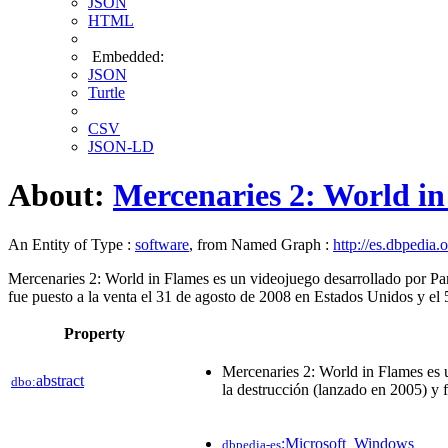
JSON
HTML
Embedded:
JSON
Turtle
CSV
JSON-LD
About:
Mercenaries 2: World i
An Entity of Type :
software
, from Named Graph :
http://es.dbpedia.
Mercenaries 2: World in Flames es un videojuego desarrollado por Pan
fue puesto a la venta el 31 de agosto de 2008 en Estados Unidos y el
Property
Mercenaries 2: World in Flames es u
abstract
dbo:
la destrucción (lanzado en 2005) y 
:Microsoft_Windows
dbpedia-es