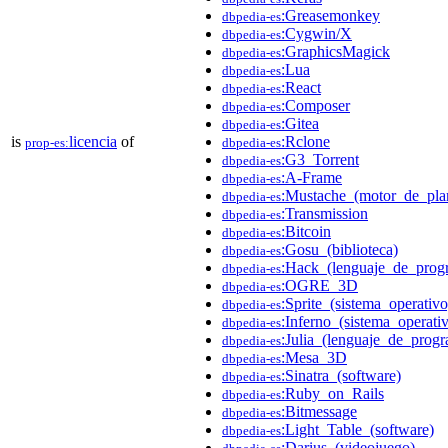
:Greasemonkey
dbpedia-es
:Cygwin/X
dbpedia-es
:GraphicsMagick
dbpedia-es
:Lua
dbpedia-es
:React
dbpedia-es
:Composer
dbpedia-es
:Gitea
dbpedia-es
is
licencia
of
:Rclone
prop-es:
dbpedia-es
:G3_Torrent
dbpedia-es
:A-Frame
dbpedia-es
:Mustache_(motor_de_plant
dbpedia-es
:Transmission
dbpedia-es
:Bitcoin
dbpedia-es
:Gosu_(biblioteca)
dbpedia-es
:Hack_(lenguaje_de_prog
dbpedia-es
:OGRE_3D
dbpedia-es
:Sprite_(sistema_operativo
dbpedia-es
:Inferno_(sistema_operati
dbpedia-es
:Julia_(lenguaje_de_prog
dbpedia-es
:Mesa_3D
dbpedia-es
:Sinatra_(software)
dbpedia-es
:Ruby_on_Rails
dbpedia-es
:Bitmessage
dbpedia-es
:Light_Table_(software)
dbpedia-es
:Darius_(videojuego)