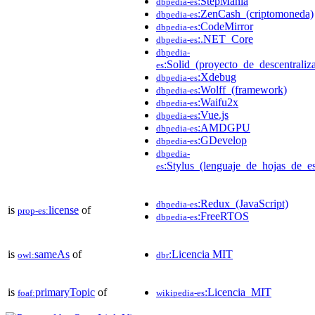
:StepMania
dbpedia-es
:ZenCash_(criptomoneda)
dbpedia-es
:CodeMirror
dbpedia-es
:.NET_Core
dbpedia-es
dbpedia-
:Solid_(proyecto_de_descentrali
es
:Xdebug
dbpedia-es
:Wolff_(framework)
dbpedia-es
:Waifu2x
dbpedia-es
:Vue.js
dbpedia-es
:AMDGPU
dbpedia-es
:GDevelop
dbpedia-es
dbpedia-
:Stylus_(lenguaje_de_hojas_de_es
es
:Redux_(JavaScript)
dbpedia-es
is
license
of
prop-es:
:FreeRTOS
dbpedia-es
is
sameAs
of
:Licencia MIT
owl:
dbr
is
primaryTopic
of
:Licencia_MIT
foaf:
wikipedia-es