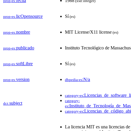
fecha
1988
prop-es:
(xsd:integer)
licOpensource
Sí
prop-es:
(es)
nombre
MIT License/X11 license
prop-es:
(es)
publicado
Instituto Tecnológico de Massachus
prop-es:
softLibre
Sí
prop-es:
(es)
version
:N/a
prop-es:
dbpedia-es
:Licencias_de_software_l
category-es
category-
subject
dct:
:Instituto_de_Tecnología_de_Mas
es
:Licencias_de_código_abi
category-es
La licencia MIT es una licencias de