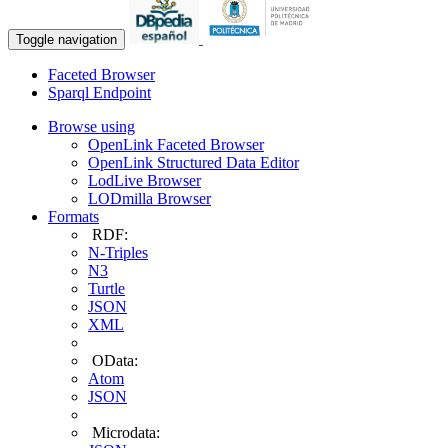
Toggle navigation
Faceted Browser
Sparql Endpoint
Browse using
OpenLink Faceted Browser
OpenLink Structured Data Editor
LodLive Browser
LODmilla Browser
Formats
RDF:
N-Triples
N3
Turtle
JSON
XML
OData:
Atom
JSON
Microdata: