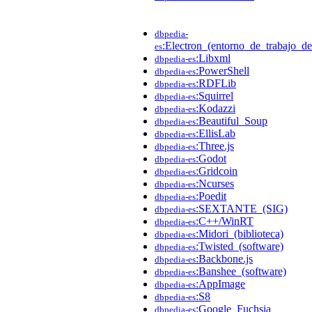
dbpedia-
:Electron_(entorno_de_trabajo_de
es
:Libxml
dbpedia-es
:PowerShell
dbpedia-es
:RDFLib
dbpedia-es
:Squirrel
dbpedia-es
:Kodazzi
dbpedia-es
:Beautiful_Soup
dbpedia-es
:EllisLab
dbpedia-es
:Three.js
dbpedia-es
:Godot
dbpedia-es
:Gridcoin
dbpedia-es
:Ncurses
dbpedia-es
:Poedit
dbpedia-es
:SEXTANTE_(SIG)
dbpedia-es
:C++/WinRT
dbpedia-es
:Midori_(biblioteca)
dbpedia-es
:Twisted_(software)
dbpedia-es
:Backbone.js
dbpedia-es
:Banshee_(software)
dbpedia-es
:AppImage
dbpedia-es
:S8
dbpedia-es
:Google_Fuchsia
dbpedia-es