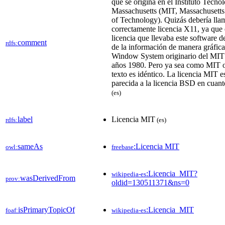
que se origina en el Instituto Tecno
Massachusetts (MIT, Massachusetts 
of Technology). Quizás debería lla
correctamente licencia X11, ya que 
licencia que llevaba este software d
comment
rdfs:
de la información de manera gráfic
Window System originario del MIT 
años 1980. Pero ya sea como MIT 
texto es idéntico. La licencia MIT 
parecida a la licencia BSD​ en cuant
(es)
label
Licencia MIT
rdfs:
(es)
sameAs
:Licencia MIT
owl:
freebase
:Licencia_MIT?
wikipedia-es
wasDerivedFrom
prov:
oldid=130511371&ns=0
isPrimaryTopicOf
:Licencia_MIT
foaf:
wikipedia-es