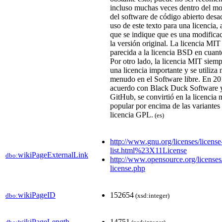
incluso muchas veces dentro del m
del software de código abierto desa
uso de este texto para una licencia, 
que se indique que es una modificac
la versión original. La licencia MI
parecida a la licencia BSD​ en cuant
Por otro lado, la licencia MIT siemp
una licencia importante y se utiliza
menudo en el Software libre. En 20
acuerdo con Black Duck Software y
GitHub,​ se convirtió en la licencia 
popular por encima de las variantes 
licencia GPL.
(es)
http://www.gnu.org/licenses/license
list.html%23X11License
wikiPageExternalLink
dbo:
http://www.opensource.org/licenses
license.php
wikiPageID
152654
dbo:
(xsd:integer)
wikiPageLength
14751