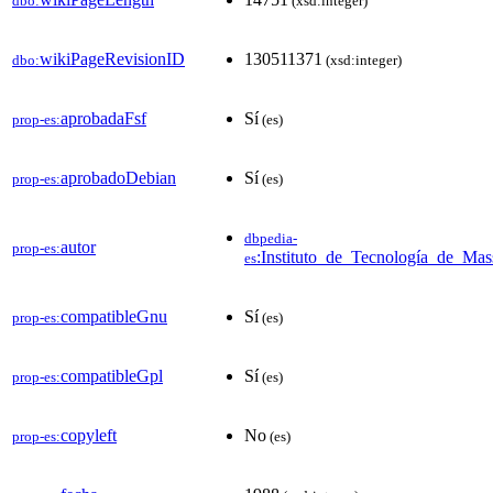
dbo:
(xsd:integer)
wikiPageRevisionID
130511371
dbo:
(xsd:integer)
aprobadaFsf
Sí
prop-es:
(es)
aprobadoDebian
Sí
prop-es:
(es)
dbpedia-
autor
prop-es:
:Instituto_de_Tecnología_de_Mas
es
compatibleGnu
Sí
prop-es:
(es)
compatibleGpl
Sí
prop-es:
(es)
copyleft
No
prop-es:
(es)