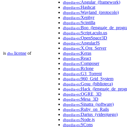
:Angular_(framework)
dbpedia-es
:Hashcat
dbpedia-es
:Wayland_(protocolo)
dbpedia-es
:Xephyr
dbpedia-es
:Scintilla
dbpedia-es
:Boo_(lenguaje_de_progr
dbpedia-es
:Script.aculo.us
dbpedia-es
:OpenSpace3D
dbpedia-es
:AngularJS
dbpedia-es
:X.Org_Server
dbpedia-es
is
license
of
:Keras
dbo:
dbpedia-es
:React
dbpedia-es
:Composer
dbpedia-es
:Rclone
dbpedia-es
:G3_Torrent
dbpedia-es
:960_Grid_System
dbpedia-es
:Gosu_(biblioteca)
dbpedia-es
:Hack_(lenguaje_de_prog
dbpedia-es
:OGRE_3D
dbpedia-es
:Mesa_3D
dbpedia-es
:Sinatra_(software)
dbpedia-es
:Ruby_on_Rails
dbpedia-es
:Darius_(videojuego)
dbpedia-es
:Node.js
dbpedia-es
:SCons
dbpedia-es