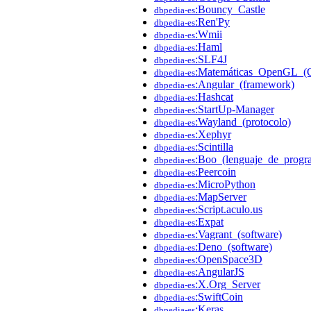
:Bouncy_Castle
dbpedia-es
:Ren'Py
dbpedia-es
:Wmii
dbpedia-es
:Haml
dbpedia-es
:SLF4J
dbpedia-es
:Matemáticas_OpenGL_
dbpedia-es
:Angular_(framework)
dbpedia-es
:Hashcat
dbpedia-es
:StartUp-Manager
dbpedia-es
:Wayland_(protocolo)
dbpedia-es
:Xephyr
dbpedia-es
:Scintilla
dbpedia-es
:Boo_(lenguaje_de_progr
dbpedia-es
:Peercoin
dbpedia-es
:MicroPython
dbpedia-es
:MapServer
dbpedia-es
:Script.aculo.us
dbpedia-es
:Expat
dbpedia-es
:Vagrant_(software)
dbpedia-es
:Deno_(software)
dbpedia-es
:OpenSpace3D
dbpedia-es
:AngularJS
dbpedia-es
:X.Org_Server
dbpedia-es
:SwiftCoin
dbpedia-es
:Keras
dbpedia-es