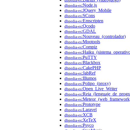
dbpedia-es
:Node.js
dbpedia-es
:JQuery_Mobile
dbpedia-es
:SCons
dbpedia-es
:Emscripten
dbpedia-es
:Qcodo
dbpedia-es
:GDAL
dbpedia-es
:Nouveau_(controlador)
dbpedia-es
:Mootools
dbpedia-es
:Compiz
dbpedia-es
:Haiku_(sistema_operativ
dbpedia-es
:PuTTY
dbpedia-es
:Blackbox
dbpedia-es
:CakePHP
dbpedia-es
:JabRef
dbpedia-es
:Illumos
dbpedia-es
:Polipo_(proxy)
dbpedia-es
:Open_Live_Writer
dbpedia-es
:Reia_(lenguaje_de_progr
dbpedia-es
:Meteor_(web_framework
dbpedia-es
:Prototype
dbpedia-es
:Laravel
dbpedia-es
:XCB
dbpedia-es
:XeTeX
dbpedia-es
:Psyco
dbpedia-es