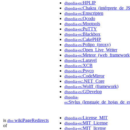
:HPLIP
dbpedia-es
:Chakra_(intérprete_de_JS
dbpedia-es
:Emscripten
dbpedia-es
:Qcodo
dbpedia-es
:Mootools
dbpedia-es
:PuTTY
dbpedia-es
:Blackbox
dbpedia-es
:CakePHP
dbpedia-es
:Polipo_(proxy)
dbpedia-es
:Open_Live_Writer
dbpedia-es
:Meteor_(web_framework
dbpedia-es
:Laravel
dbpedia-es
:XCB
dbpedia-es
:Psyco
dbpedia-es
:CodeMirror
dbpedia-es
:.NET_Core
dbpedia-es
:Wolff_(framework)
dbpedia-es
:GDevelop
dbpedia-es
dbpedia-
:Stylus_(lenguaje_de_hojas_de_es
es
:License_MIT
dbpedia-es
is
wikiPageRedirects
dbo:
:MIT_License
dbpedia-es
of
:MIT_license
dbpedia-es