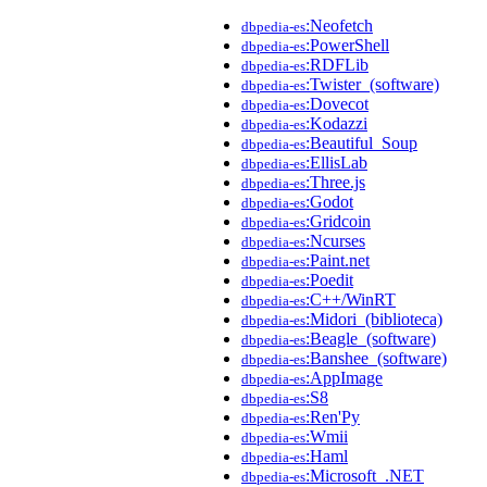
:Neofetch
dbpedia-es
:PowerShell
dbpedia-es
:RDFLib
dbpedia-es
:Twister_(software)
dbpedia-es
:Dovecot
dbpedia-es
:Kodazzi
dbpedia-es
:Beautiful_Soup
dbpedia-es
:EllisLab
dbpedia-es
:Three.js
dbpedia-es
:Godot
dbpedia-es
:Gridcoin
dbpedia-es
:Ncurses
dbpedia-es
:Paint.net
dbpedia-es
:Poedit
dbpedia-es
:C++/WinRT
dbpedia-es
:Midori_(biblioteca)
dbpedia-es
:Beagle_(software)
dbpedia-es
:Banshee_(software)
dbpedia-es
:AppImage
dbpedia-es
:S8
dbpedia-es
:Ren'Py
dbpedia-es
:Wmii
dbpedia-es
:Haml
dbpedia-es
:Microsoft_.NET
dbpedia-es