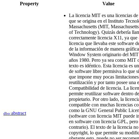
Property
Value
La licencia MIT es una licencias de
que se origina en el Instituto Tecno
Massachusetts (MIT, Massachusetts 
of Technology). Quizás debería lla
correctamente licencia X11, ya que 
licencia que llevaba este software d
de la información de manera gráfic
Window System originario del MIT 
años 1980. Pero ya sea como MIT 
texto es idéntico. Esta licencia es u
de software libre permisiva lo que s
que impone muy pocas limitaciones 
reutilización y por tanto posee una 
Compatibilidad de licencia. La lic
permite reutilizar software dentro d
propietario. Por otro lado, la licenc
compatible con muchas licencias co
como la GNU General Public Licen
abstract
dbo:
(software con licencia MIT puede i
en software con licencia GPL, pero 
contrario). El texto de la licencia no
copyright, lo que permite su modifi
obstante esto, puede no ser recome