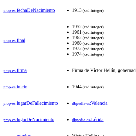
fechaDeNacimiento
1913
prop-es:
(xsd:integer)
1952
(xsd:integer)
1961
(xsd:integer)
1962
(xsd:integer)
final
prop-es:
1968
(xsd:integer)
1972
(xsd:integer)
1974
(xsd:integer)
firma
Firma de Víctor Hellín, gobernado
prop-es:
inicio
1944
prop-es:
(xsd:integer)
lugarDeFallecimiento
:Valencia
prop-es:
dbpedia-es
lugarDeNacimiento
:Lérida
prop-es:
dbpedia-es
nombre
Víctor Hellín