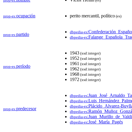
prop-es:
(es)
ocupación
perito mercantil, político
prop-es:
(es)
:Confederación_Españ
dbpedia-es
partido
prop-es:
:Falange_Española_Trad
dbpedia-es
1943
(xsd:integer)
1952
(xsd:integer)
1961
(xsd:integer)
período
prop-es:
1962
(xsd:integer)
1968
(xsd:integer)
1972
(xsd:integer)
:Juan_José_Arnaldo_Ta
dbpedia-es
:Luis_Hernández_Palm
dbpedia-es
:Plácido_Alvarez-Buyll
dbpedia-es
predecesor
prop-es:
:Ramón_Muñoz_Gonzál
dbpedia-es
:Juan_Murillo_de_Valdi
dbpedia-es
:José_María_Pagés
dbpedia-es