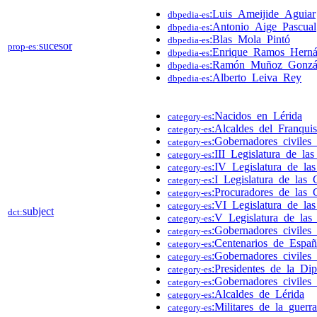
:Luis_Ameijide_Aguiar
dbpedia-es
:Antonio_Aige_Pascual
dbpedia-es
:Blas_Mola_Pintó
dbpedia-es
sucesor
prop-es:
:Enrique_Ramos_Hern
dbpedia-es
:Ramón_Muñoz_Gonzál
dbpedia-es
:Alberto_Leiva_Rey
dbpedia-es
:Nacidos_en_Lérida
category-es
:Alcaldes_del_Franqui
category-es
:Gobernadores_civile
category-es
:III_Legislatura_de_la
category-es
:IV_Legislatura_de_la
category-es
:I_Legislatura_de_las_
category-es
:Procuradores_de_las_C
category-es
:VI_Legislatura_de_la
category-es
subject
dct:
:V_Legislatura_de_las
category-es
:Gobernadores_civiles
category-es
:Centenarios_de_Españ
category-es
:Gobernadores_civiles
category-es
:Presidentes_de_la_Di
category-es
:Gobernadores_civiles_
category-es
:Alcaldes_de_Lérida
category-es
:Militares_de_la_guerr
category-es