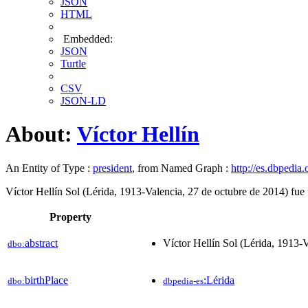
JSON
HTML
Embedded:
JSON
Turtle
CSV
JSON-LD
About:
Víctor Hellín
An Entity of Type :
president
, from Named Graph :
http://es.dbpedia.
Víctor Hellín Sol (Lérida, 1913-Valencia, 27 de octubre de 2014) fue u
Property
abstract
Víctor Hellín Sol (Lérida, 1913-V
dbo:
birthPlace
:Lérida
dbo:
dbpedia-es