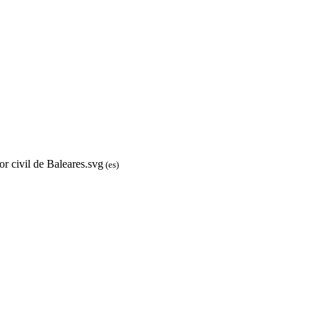
r civil de Baleares.svg
(es)