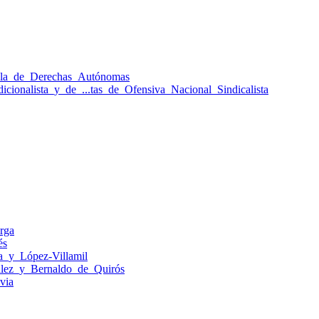
ola_de_Derechas_Autónomas
icionalista_y_de_...tas_de_Ofensiva_Nacional_Sindicalista
rga
és
a_y_López-Villamil
ez_y_Bernaldo_de_Quirós
via