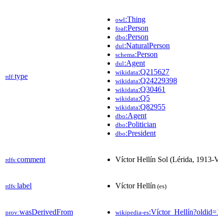
:Thing
owl
:Person
foaf
:Person
dbo
:NaturalPerson
dul
:Person
schema
:Agent
dul
:Q215627
wikidata
type
rdf:
:Q24229398
wikidata
:Q30461
wikidata
:Q5
wikidata
:Q82955
wikidata
:Agent
dbo
:Politician
dbo
:President
dbo
comment
Víctor Hellín Sol (Lérida, 1913-V
rdfs:
label
Víctor Hellín
rdfs:
(es)
wasDerivedFrom
:Víctor_Hellín?oldi
prov:
wikipedia-es