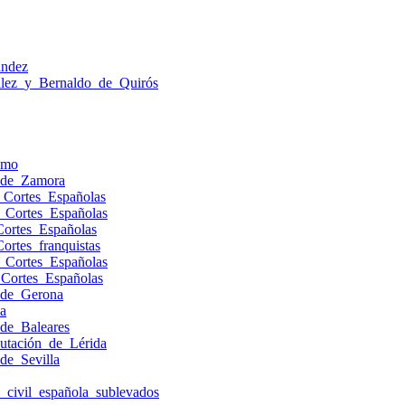
ández
ez_y_Bernaldo_de_Quirós
smo
s_de_Zamora
s_Cortes_Españolas
s_Cortes_Españolas
Cortes_Españolas
ortes_franquistas
s_Cortes_Españolas
_Cortes_Españolas
_de_Gerona
a
_de_Baleares
putación_de_Lérida
de_Sevilla
a_civil_española_sublevados