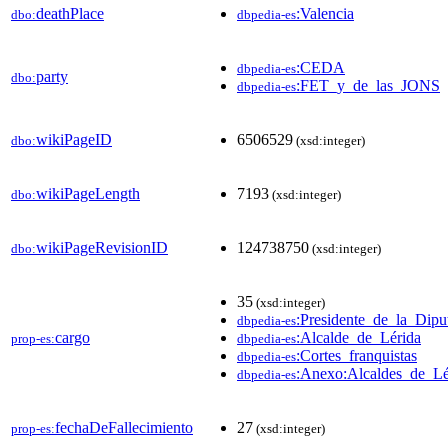
deathPlace
:Valencia
dbo:
dbpedia-es
:CEDA
dbpedia-es
party
dbo:
:FET_y_de_las_JONS
dbpedia-es
wikiPageID
6506529
dbo:
(xsd:integer)
wikiPageLength
7193
dbo:
(xsd:integer)
wikiPageRevisionID
124738750
dbo:
(xsd:integer)
35
(xsd:integer)
:Presidente_de_la_Dipu
dbpedia-es
cargo
:Alcalde_de_Lérida
prop-es:
dbpedia-es
:Cortes_franquistas
dbpedia-es
:Anexo:Alcaldes_de_Lé
dbpedia-es
fechaDeFallecimiento
27
prop-es:
(xsd:integer)