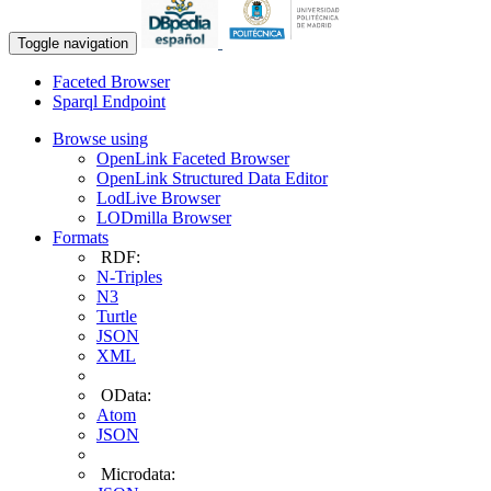
Toggle navigation
Faceted Browser
Sparql Endpoint
Browse using
OpenLink Faceted Browser
OpenLink Structured Data Editor
LodLive Browser
LODmilla Browser
Formats
RDF:
N-Triples
N3
Turtle
JSON
XML
OData:
Atom
JSON
Microdata: