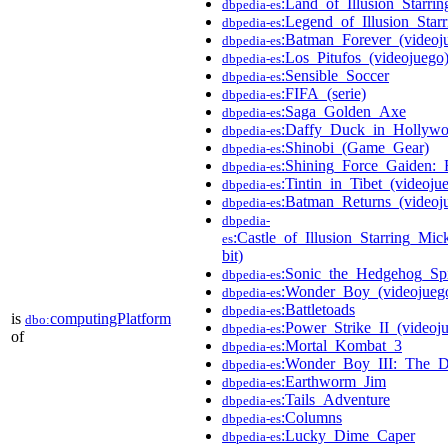
:Land_of_Illusion_Starr
dbpedia-es
:Legend_of_Illusion_Sta
dbpedia-es
:Batman_Forever_(videoj
dbpedia-es
:Los_Pitufos_(videojuego
dbpedia-es
:Sensible_Soccer
dbpedia-es
:FIFA_(serie)
dbpedia-es
:Saga_Golden_Axe
dbpedia-es
:Daffy_Duck_in_Hollywo
dbpedia-es
:Shinobi_(Game_Gear)
dbpedia-es
:Shining_Force_Gaiden:_F
dbpedia-es
:Tintin_in_Tibet_(videoju
dbpedia-es
:Batman_Returns_(videoj
dbpedia-es
dbpedia-
:Castle_of_Illusion_Starring_M
es
bit)
:Sonic_the_Hedgehog_Spi
dbpedia-es
:Wonder_Boy_(videojueg
dbpedia-es
:Battletoads
dbpedia-es
is
computingPlatform
dbo:
:Power_Strike_II_(video
dbpedia-es
of
:Mortal_Kombat_3
dbpedia-es
:Wonder_Boy_III:_The_D
dbpedia-es
:Earthworm_Jim
dbpedia-es
:Tails_Adventure
dbpedia-es
:Columns
dbpedia-es
:Lucky_Dime_Caper
dbpedia-es