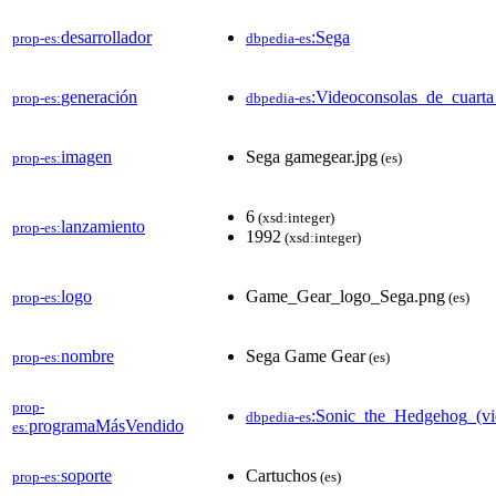
desarrollador
:Sega
prop-es:
dbpedia-es
generación
:Videoconsolas_de_cuarta
prop-es:
dbpedia-es
imagen
Sega gamegear.jpg
prop-es:
(es)
6
(xsd:integer)
lanzamiento
prop-es:
1992
(xsd:integer)
logo
Game_Gear_logo_Sega.png
prop-es:
(es)
nombre
Sega Game Gear
prop-es:
(es)
prop-
:Sonic_the_Hedgehog_(vi
dbpedia-es
programaMásVendido
es:
soporte
Cartuchos
prop-es:
(es)