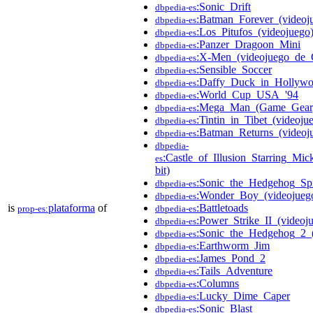
:Sonic_Drift
dbpedia-es
:Batman_Forever_(videoj
dbpedia-es
:Los_Pitufos_(videojuego
dbpedia-es
:Panzer_Dragoon_Mini
dbpedia-es
:X-Men_(videojuego_de
dbpedia-es
:Sensible_Soccer
dbpedia-es
:Daffy_Duck_in_Hollywo
dbpedia-es
:World_Cup_USA_'94
dbpedia-es
:Mega_Man_(Game_Gear
dbpedia-es
:Tintin_in_Tibet_(videoju
dbpedia-es
:Batman_Returns_(videoj
dbpedia-es
dbpedia-
:Castle_of_Illusion_Starring_M
es
bit)
:Sonic_the_Hedgehog_Spi
dbpedia-es
:Wonder_Boy_(videojueg
dbpedia-es
is
plataforma
of
:Battletoads
prop-es:
dbpedia-es
:Power_Strike_II_(video
dbpedia-es
:Sonic_the_Hedgehog_2_(
dbpedia-es
:Earthworm_Jim
dbpedia-es
:James_Pond_2
dbpedia-es
:Tails_Adventure
dbpedia-es
:Columns
dbpedia-es
:Lucky_Dime_Caper
dbpedia-es
:Sonic_Blast
dbpedia-es