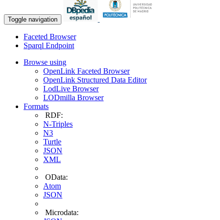
Toggle navigation
Faceted Browser
Sparql Endpoint
Browse using
OpenLink Faceted Browser
OpenLink Structured Data Editor
LodLive Browser
LODmilla Browser
Formats
RDF:
N-Triples
N3
Turtle
JSON
XML
OData:
Atom
JSON
Microdata: