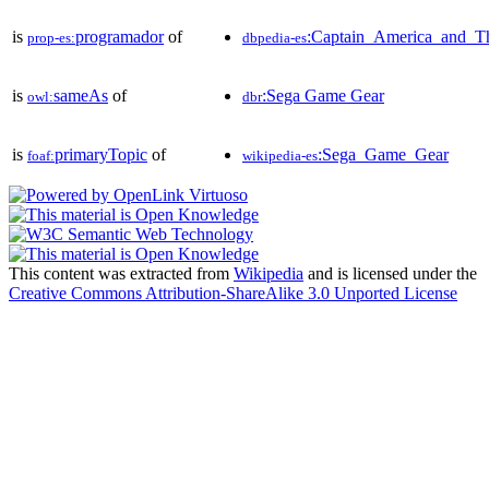
is
programador
of
:Captain_America_and_T
prop-es:
dbpedia-es
is
sameAs
of
:Sega Game Gear
owl:
dbr
is
primaryTopic
of
:Sega_Game_Gear
foaf:
wikipedia-es
This content was extracted from
Wikipedia
and is licensed under the
Creative Commons Attribution-ShareAlike 3.0 Unported License