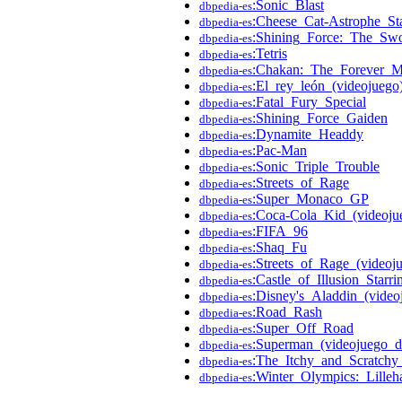
:Sonic_Blast
dbpedia-es
:Cheese_Cat-Astrophe_St
dbpedia-es
:Shining_Force:_The_Sw
dbpedia-es
:Tetris
dbpedia-es
:Chakan:_The_Forever_
dbpedia-es
:El_rey_león_(videojuego
dbpedia-es
:Fatal_Fury_Special
dbpedia-es
:Shining_Force_Gaiden
dbpedia-es
:Dynamite_Headdy
dbpedia-es
:Pac-Man
dbpedia-es
:Sonic_Triple_Trouble
dbpedia-es
:Streets_of_Rage
dbpedia-es
:Super_Monaco_GP
dbpedia-es
:Coca-Cola_Kid_(videoju
dbpedia-es
:FIFA_96
dbpedia-es
:Shaq_Fu
dbpedia-es
:Streets_of_Rage_(videoj
dbpedia-es
:Castle_of_Illusion_Star
dbpedia-es
:Disney's_Aladdin_(vide
dbpedia-es
:Road_Rash
dbpedia-es
:Super_Off_Road
dbpedia-es
:Superman_(videojuego_
dbpedia-es
:The_Itchy_and_Scratch
dbpedia-es
:Winter_Olympics:_Lille
dbpedia-es