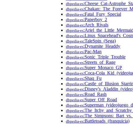
:Cheese_Cat-Astrophe_St
dbpedia-es
:Chakan:_The_Forever_
dbpedia-es
:Fatal_Fury_Special
dbpedia-es
:Paperboy_2
dbpedia-es
:Arch_Rivals
dbpedia-es
:Ariel_the_Little_Mermai
dbpedia-es
:Linus_Spacehead's_Cos
dbpedia-es
:TaleSpin_(Sega)
dbpedia-es
:Dynamite_Headdy
dbpedia-es
:Pac-Man
dbpedia-es
:Sonic_Triple_Trouble
dbpedia-es
:Streets_of_Rage
dbpedia-es
:Super_Monaco_GP
dbpedia-es
:Coca-Cola_Kid_(videoju
dbpedia-es
:Shaq_Fu
dbpedia-es
:Castle_of_Illusion_Star
dbpedia-es
:Disney's_Aladdin_(vide
dbpedia-es
:Road_Rash
dbpedia-es
:Super_Off_Road
dbpedia-es
:Superman_(videojuego_
dbpedia-es
:The_Itchy_and_Scratch
dbpedia-es
:The_Simpsons:_Bart_vs.
dbpedia-es
:Battletoads_(franquicia)
dbpedia-es