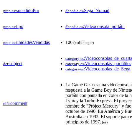
sucedidoPor
:Sega_Nomad
prop-es:
dbpedia-es
tipo
:Videoconsola_portátil
prop-es:
dbpedia-es
unidadesVendidas
106
prop-es:
(xsd:integer)
:Videoconsolas_de_cuart
category-es
subject
:Videoconsolas_portátiles
dct:
category-es
:Videoconsolas_de_Sega
category-es
La Game Gear es una videoconsola p
respuesta a la Game Boy de Nintend
portátil con pantalla en color de la h
Lynx y la Turbo Express. El proye
comment
rdfs:
nombre de "Project Mercury" y fue 
octubre de 1990. En América y Eur
Australia en 1992. El soporte para 
principios de 1997.
(es)