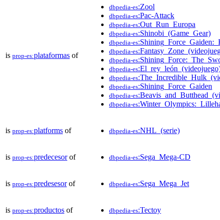
:Zool
dbpedia-es
:Pac-Attack
dbpedia-es
:Out_Run_Europa
dbpedia-es
:Shinobi_(Game_Gear)
dbpedia-es
:Shining_Force_Gaiden:_F
dbpedia-es
:Fantasy_Zone_(videoju
dbpedia-es
is
plataformas
of
prop-es:
:Shining_Force:_The_Sw
dbpedia-es
:El_rey_león_(videojuego
dbpedia-es
:The_Incredible_Hulk_(v
dbpedia-es
:Shining_Force_Gaiden
dbpedia-es
:Beavis_and_Butthead_(v
dbpedia-es
:Winter_Olympics:_Lille
dbpedia-es
is
platforms
of
:NHL_(serie)
prop-es:
dbpedia-es
is
predecesor
of
:Sega_Mega-CD
prop-es:
dbpedia-es
is
predesesor
of
:Sega_Mega_Jet
prop-es:
dbpedia-es
is
productos
of
:Tectoy
prop-es:
dbpedia-es