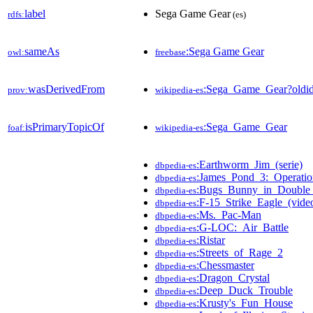
label
Sega Game Gear
rdfs:
(es)
sameAs
:Sega Game Gear
owl:
freebase
wasDerivedFrom
:Sega_Game_Gear?old
prov:
wikipedia-es
isPrimaryTopicOf
:Sega_Game_Gear
foaf:
wikipedia-es
:Earthworm_Jim_(serie)
dbpedia-es
:James_Pond_3:_Operatio
dbpedia-es
:Bugs_Bunny_in_Double_
dbpedia-es
:F-15_Strike_Eagle_(vide
dbpedia-es
:Ms._Pac-Man
dbpedia-es
:G-LOC:_Air_Battle
dbpedia-es
:Ristar
dbpedia-es
:Streets_of_Rage_2
dbpedia-es
:Chessmaster
dbpedia-es
:Dragon_Crystal
dbpedia-es
:Deep_Duck_Trouble
dbpedia-es
:Krusty's_Fun_House
dbpedia-es