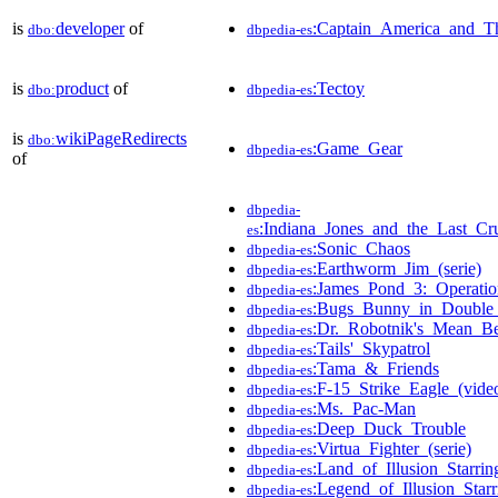
is
developer
of
:Captain_America_and_T
dbo:
dbpedia-es
is
product
of
:Tectoy
dbo:
dbpedia-es
is
wikiPageRedirects
dbo:
:Game_Gear
dbpedia-es
of
dbpedia-
:Indiana_Jones_and_the_Last_C
es
:Sonic_Chaos
dbpedia-es
:Earthworm_Jim_(serie)
dbpedia-es
:James_Pond_3:_Operatio
dbpedia-es
:Bugs_Bunny_in_Double_
dbpedia-es
:Dr._Robotnik's_Mean_B
dbpedia-es
:Tails'_Skypatrol
dbpedia-es
:Tama_&_Friends
dbpedia-es
:F-15_Strike_Eagle_(vide
dbpedia-es
:Ms._Pac-Man
dbpedia-es
:Deep_Duck_Trouble
dbpedia-es
:Virtua_Fighter_(serie)
dbpedia-es
:Land_of_Illusion_Starr
dbpedia-es
:Legend_of_Illusion_Sta
dbpedia-es