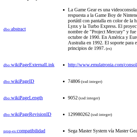
La Game Gear es una videoconsola p
respuesta a la Game Boy de Nintend
portátil con pantalla en color de la h
Lynx y la Turbo Express. El proye
abstract
dbo:
nombre de "Project Mercury" y fue 
octubre de 1990. En América y Eur
Australia en 1992. El soporte para 
principios de 1997.
(es)
wikiPageExternalLink
http://www.emulatronia.com/consol
dbo:
wikiPageID
74806
dbo:
(xsd:integer)
wikiPageLength
9052
dbo:
(xsd:integer)
wikiPageRevisionID
129980262
dbo:
(xsd:integer)
compatibilidad
Sega Master System vía Master Gea
prop-es: