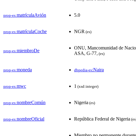
matrículaAvión
5.0
prop-es:
matrículaCoche
NGR
prop-es:
(es)
ONU, Mancomunidad de Nacio
miembroDe
prop-es:
ASA, G-77,
(es)
moneda
:Naira
prop-es:
dbpedia-es
mwc
1
prop-es:
(xsd:integer)
nombreComún
Nigeria
prop-es:
(es)
nombreOficial
República Federal de Nigeria
prop-es:
(es
Miembro no permanente durante