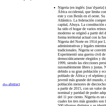
Nigeria (en inglés: [naɪˈdʒɪəriə]
África occidental, que limita co
este y con Benín en el oeste. Su
Atlántico. La federación compren
capital, Abuya. La constitución 
ha sido el hogar de varios reino
moderno se originó a partir del d
forma territorial actual con la f
Nigeria del Norte en 1914 por Lo
administrativas y legales mientra
tradicionales. Nigeria se convir
Experimentó una guerra civil de 
democráticamente elegidos y dic
1999, siendo las elecciones pres
razonablemente libres y justas.
debido a su gran población y eco
poblado de África y el séptimo p
juvenil más grande del mundo, d
abstract
población menores de dieciocho 
dbo:
a partir de 2015, con un valor d
nominal y paridad de poder adqui
del 11 por ciento.​ Nigeria es un
cuales los tres más grandes son 
500 idiomas distintos y se identif