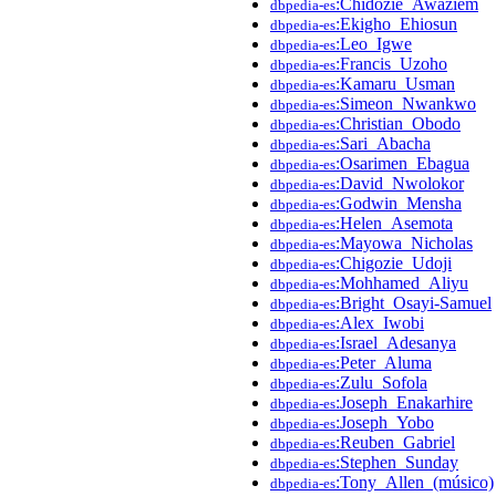
:Chidozie_Awaziem
dbpedia-es
:Ekigho_Ehiosun
dbpedia-es
:Leo_Igwe
dbpedia-es
:Francis_Uzoho
dbpedia-es
:Kamaru_Usman
dbpedia-es
:Simeon_Nwankwo
dbpedia-es
:Christian_Obodo
dbpedia-es
:Sari_Abacha
dbpedia-es
:Osarimen_Ebagua
dbpedia-es
:David_Nwolokor
dbpedia-es
:Godwin_Mensha
dbpedia-es
:Helen_Asemota
dbpedia-es
:Mayowa_Nicholas
dbpedia-es
:Chigozie_Udoji
dbpedia-es
:Mohhamed_Aliyu
dbpedia-es
:Bright_Osayi-Samuel
dbpedia-es
:Alex_Iwobi
dbpedia-es
:Israel_Adesanya
dbpedia-es
:Peter_Aluma
dbpedia-es
:Zulu_Sofola
dbpedia-es
:Joseph_Enakarhire
dbpedia-es
:Joseph_Yobo
dbpedia-es
:Reuben_Gabriel
dbpedia-es
:Stephen_Sunday
dbpedia-es
:Tony_Allen_(músico)
dbpedia-es