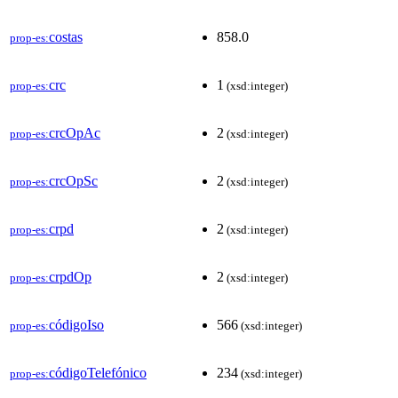
costas
858.0
prop-es:
crc
1
prop-es:
(xsd:integer)
crcOpAc
2
prop-es:
(xsd:integer)
crcOpSc
2
prop-es:
(xsd:integer)
crpd
2
prop-es:
(xsd:integer)
crpdOp
2
prop-es:
(xsd:integer)
códigoIso
566
prop-es:
(xsd:integer)
códigoTelefónico
234
prop-es:
(xsd:integer)