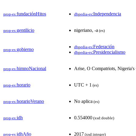
fundaciónHitos
:Independencia
prop-es:
dbpedia-es
gentilicio
nigeriano, -a
prop-es:
(es)
:Federación
dbpedia-es
gobierno
prop-es:
:Presidencialismo
dbpedia-es
himnoNacional
Arise, O Compatriots, Nigeria's
prop-es:
horario
UTC + 1
prop-es:
(es)
horarioVerano
No aplica
prop-es:
(es)
idh
0.554000
prop-es:
(xsd:double)
idhAño
2017
prop-es:
(xsd:integer)