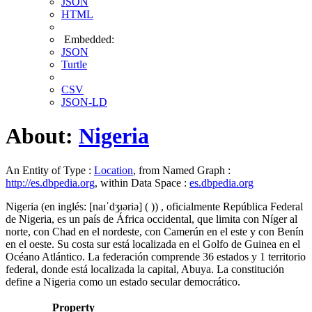
JSON
HTML
Embedded:
JSON
Turtle
CSV
JSON-LD
About:
Nigeria
An Entity of Type :
Location
, from Named Graph :
http://es.dbpedia.org
, within Data Space :
es.dbpedia.org
Nigeria (en inglés: [naɪˈdʒɪəriə] ( )) , oficialmente República Federal
de Nigeria, es un país de África occidental, que limita con Níger al
norte, con Chad en el nordeste, con Camerún en el este y con Benín
en el oeste. Su costa sur está localizada en el Golfo de Guinea en el
Océano Atlántico. La federación comprende 36 estados y 1 territorio
federal, donde está localizada la capital, Abuya. La constitución
define a Nigeria como un estado secular democrático.​
Property