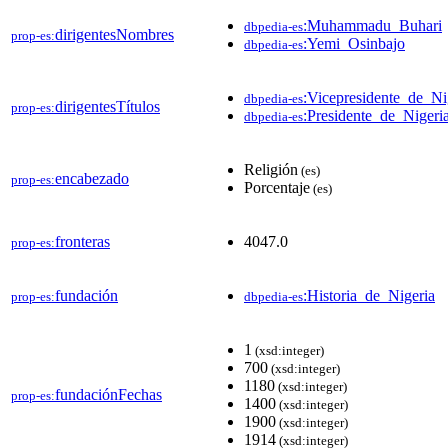
:Muhammadu_Buhari
dbpedia-es
dirigentesNombres
prop-es:
:Yemi_Osinbajo
dbpedia-es
:Vicepresidente_de_Ni
dbpedia-es
dirigentesTítulos
prop-es:
:Presidente_de_Nigeri
dbpedia-es
Religión
(es)
encabezado
prop-es:
Porcentaje
(es)
fronteras
4047.0
prop-es:
fundación
:Historia_de_Nigeria
prop-es:
dbpedia-es
1
(xsd:integer)
700
(xsd:integer)
1180
(xsd:integer)
fundaciónFechas
prop-es:
1400
(xsd:integer)
1900
(xsd:integer)
1914
(xsd:integer)