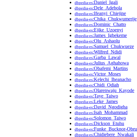
:Daniel_Igali
dbpedia-es
:Dele_Adebola
dbpedia-es
:Ifeanyi_Chiejine
dbpedia-es
:Chika_Chukwumerije
dbpedia-es
:Dominic_Chatto
dbpedia-es
:Ejike_Uzoenyi
dbpedia-es
:James_Igbekeme
dbpedia-es
:Olu_Ashaolu
dbpedia-es
:Samuel_Chukwueze
dbpedia-es
:Wilfred_Ndidi
dbpedia-es
:Garba_Lawal
dbpedia-es
:Julius_Aghahowa
dbpedia-es
:Obafemi_Martins
dbpedia-es
:Victor_Moses
dbpedia-es
:Kelechi_Iheanacho
dbpedia-es
:Chidi_Odiah
dbpedia-es
:Olarenwaju_Kayode
dbpedia-es
:Taye_Taiwo
dbpedia-es
:Leke_James
dbpedia-es
:David_Ngodigha
dbpedia-es
:Isah_Mohammad
dbpedia-es
:Solomon_Taiwo
dbpedia-es
:Dickson_Etuhu
dbpedia-es
:Funke_Bucknor-Obru
dbpedia-es
:Chidiebere_Nwakali
dbpedia-es