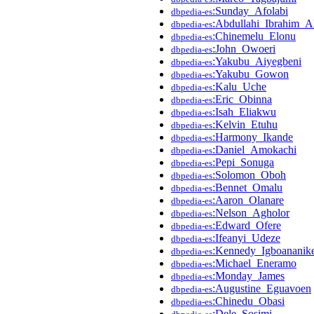
:Sunday_Afolabi
dbpedia-es
:Abdullahi_Ibrahim_A
dbpedia-es
:Chinemelu_Elonu
dbpedia-es
:John_Owoeri
dbpedia-es
:Yakubu_Aiyegbeni
dbpedia-es
:Yakubu_Gowon
dbpedia-es
:Kalu_Uche
dbpedia-es
:Eric_Obinna
dbpedia-es
:Isah_Eliakwu
dbpedia-es
:Kelvin_Etuhu
dbpedia-es
:Harmony_Ikande
dbpedia-es
:Daniel_Amokachi
dbpedia-es
:Pepi_Sonuga
dbpedia-es
:Solomon_Oboh
dbpedia-es
:Bennet_Omalu
dbpedia-es
:Aaron_Olanare
dbpedia-es
:Nelson_Agholor
dbpedia-es
:Edward_Ofere
dbpedia-es
:Ifeanyi_Udeze
dbpedia-es
:Kennedy_Igboananik
dbpedia-es
:Michael_Eneramo
dbpedia-es
:Monday_James
dbpedia-es
:Augustine_Eguavoen
dbpedia-es
:Chinedu_Obasi
dbpedia-es
:Dele_Sosimi