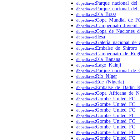
:Parque_nacional_del
dbpedia-es
:Parque_nacional_del
dbpedia-es
:Isla_Brass
dbpedia-es
:Copa_Mundial_de_Fú
dbpedia-es
:Campeonato_Juvenil
dbpedia-es
:Copa_de_Naciones_
dbpedia-es
:Ilesa
dbpedia-es
:Galería_nacional_de
dbpedia-es
:Embalse_de_Shiroro
dbpedia-es
:Campeonato_de_Rugb
dbpedia-es
:Isla_Banana
dbpedia-es
:Lago_Kainji
dbpedia-es
:Parque_nacional_de
dbpedia-es
:Río_Níger
dbpedia-es
:Ede_(Nigeria)
dbpedia-es
:Embalse_de_Dadin_
dbpedia-es
:Copa_Africana_de_N
dbpedia-es
:Gombe_United_FC
dbpedia-es
:Gombe_United_FC__
dbpedia-es
:Gombe_United_FC_
dbpedia-es
:Gombe_United_FC__
dbpedia-es
:Gombe_United_FC__
dbpedia-es
:Gombe_United_FC__
dbpedia-es
:Gombe_United_FC__
dbpedia-es
:Gombe_United_FC_
dbpedia-es