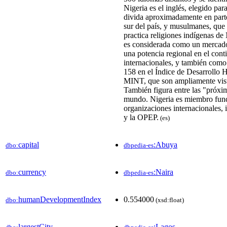
Nigeria es el inglés, elegido para
divida aproximadamente en partes
sur del país, y musulmanes, que
practica religiones indígenas de 
es considerada como un mercado
una potencia regional en el conti
internacionales,​​​​ y también co
158 en el Índice de Desarrollo 
MINT, que son ampliamente vis
También figura entre las "próxi
mundo. Nigeria es miembro fund
organizaciones internacionales
y la OPEP.
(es)
capital
:Abuya
dbo:
dbpedia-es
currency
:Naira
dbo:
dbpedia-es
humanDevelopmentIndex
0.554000
dbo:
(xsd:float)
largestCity
:Lagos