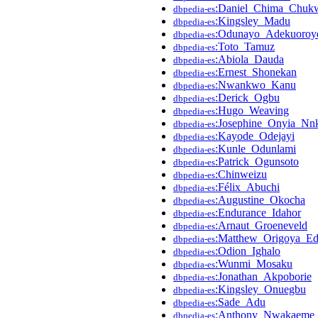
:Daniel_Chima_Chuk
dbpedia-es
:Kingsley_Madu
dbpedia-es
:Odunayo_Adekuoroy
dbpedia-es
:Toto_Tamuz
dbpedia-es
:Abiola_Dauda
dbpedia-es
:Ernest_Shonekan
dbpedia-es
:Nwankwo_Kanu
dbpedia-es
:Derick_Ogbu
dbpedia-es
:Hugo_Weaving
dbpedia-es
:Josephine_Onyia_Nnk
dbpedia-es
:Kayode_Odejayi
dbpedia-es
:Kunle_Odunlami
dbpedia-es
:Patrick_Ogunsoto
dbpedia-es
:Chinweizu
dbpedia-es
:Félix_Abuchi
dbpedia-es
:Augustine_Okocha
dbpedia-es
:Endurance_Idahor
dbpedia-es
:Arnaut_Groeneveld
dbpedia-es
:Matthew_Origoya_Ed
dbpedia-es
:Odion_Ighalo
dbpedia-es
:Wunmi_Mosaku
dbpedia-es
:Jonathan_Akpoborie
dbpedia-es
:Kingsley_Onuegbu
dbpedia-es
:Sade_Adu
dbpedia-es
:Anthony_Nwakaeme
dbpedia-es