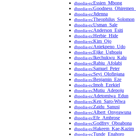
:Essien_Mbong
dbpedia-es
:Goodness_Ohiremen_
dbpedia-es
:Jidenna
dbpedia-es
:Theophilus_Solomon
dbpedia-es
:Usman_Sale
dbpedia-es
:Anderson_Esiti
dbpedia-es
:Herbie_Hide
dbpedia-es
:Kim_Ojo
dbpedia-es
:Aniekpeno_Udo
dbpedia-es
:Ejike_Ugboaja
dbpedia-es
:Ikechukwu_Kalu
dbpedia-es
:Rabiu_Afolabi
dbpedia-es
:Samuel_Peter
dbpedia-es
:Seyi_Olofinjana
dbpedia-es
:Benjamin_Eze
dbpedia-es
:Imoh_Ezekiel
dbpedia-es
:Mutiu_Adepoju
dbpedia-es
:Adetomiwa_Edun
dbpedia-es
:Ken_Saro-Wiwa
dbpedia-es
:Zaidu_Sanusi
dbpedia-es
:Albert_Onyeawuna
dbpedia-es
:Efe_Ambrose
dbpedia-es
:Godfrey_Oboabona
dbpedia-es
:Hakeem_Kae-Kazim
dbpedia-es
:Tunde_Enahoro
dbpedia-es