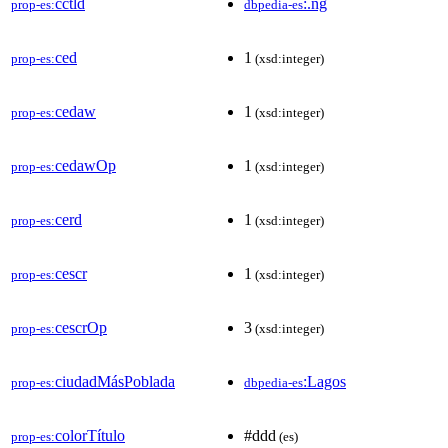
cctld
:.ng
prop-es:
dbpedia-es
ced
1
prop-es:
(xsd:integer)
cedaw
1
prop-es:
(xsd:integer)
cedawOp
1
prop-es:
(xsd:integer)
cerd
1
prop-es:
(xsd:integer)
cescr
1
prop-es:
(xsd:integer)
cescrOp
3
prop-es:
(xsd:integer)
ciudadMásPoblada
:Lagos
prop-es:
dbpedia-es
colorTítulo
#ddd
prop-es:
(es)