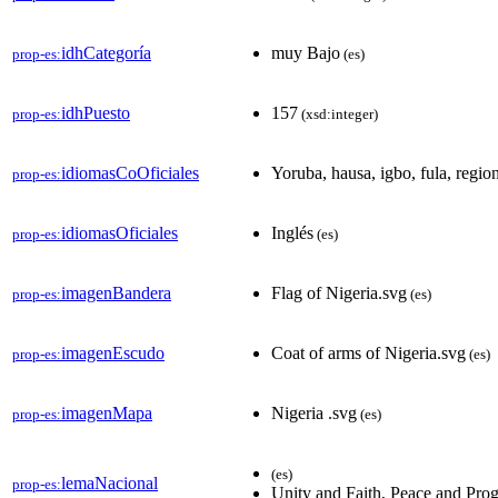
idhCategoría
muy Bajo
prop-es:
(es)
idhPuesto
157
prop-es:
(xsd:integer)
idiomasCoOficiales
Yoruba, hausa, igbo, fula, region
prop-es:
idiomasOficiales
Inglés
prop-es:
(es)
imagenBandera
Flag of Nigeria.svg
prop-es:
(es)
imagenEscudo
Coat of arms of Nigeria.svg
prop-es:
(es)
imagenMapa
Nigeria .svg
prop-es:
(es)
(es)
lemaNacional
prop-es:
Unity and Faith, Peace and Prog