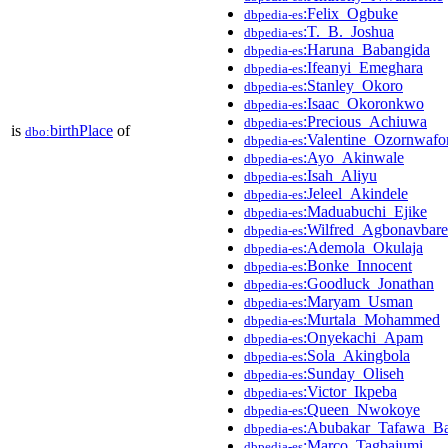
:Felix_Ogbuke
dbpedia-es
:T._B._Joshua
dbpedia-es
:Haruna_Babangida
dbpedia-es
:Ifeanyi_Emeghara
dbpedia-es
:Stanley_Okoro
dbpedia-es
:Isaac_Okoronkwo
dbpedia-es
:Precious_Achiuwa
dbpedia-es
is
birthPlace
of
dbo:
:Valentine_Ozornwafo
dbpedia-es
:Ayo_Akinwale
dbpedia-es
:Isah_Aliyu
dbpedia-es
:Jeleel_Akindele
dbpedia-es
:Maduabuchi_Ejike
dbpedia-es
:Wilfred_Agbonavbare
dbpedia-es
:Ademola_Okulaja
dbpedia-es
:Bonke_Innocent
dbpedia-es
:Goodluck_Jonathan
dbpedia-es
:Maryam_Usman
dbpedia-es
:Murtala_Mohammed
dbpedia-es
:Onyekachi_Apam
dbpedia-es
:Sola_Akingbola
dbpedia-es
:Sunday_Oliseh
dbpedia-es
:Victor_Ikpeba
dbpedia-es
:Queen_Nwokoye
dbpedia-es
:Abubakar_Tafawa_B
dbpedia-es
:Marco_Tagbajumi
dbpedia-es