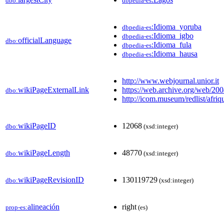
dbo:
dbpedia-es
:Idioma_yoruba
dbpedia-es
:Idioma_igbo
dbpedia-es
officialLanguage
dbo:
:Idioma_fula
dbpedia-es
:Idioma_hausa
dbpedia-es
http://www.webjournal.unior.it
wikiPageExternalLink
https://web.archive.org/web/20
dbo:
http://icom.museum/redlist/afriq
wikiPageID
12068
dbo:
(xsd:integer)
wikiPageLength
48770
dbo:
(xsd:integer)
wikiPageRevisionID
130119729
dbo:
(xsd:integer)
alineación
right
prop-es:
(es)