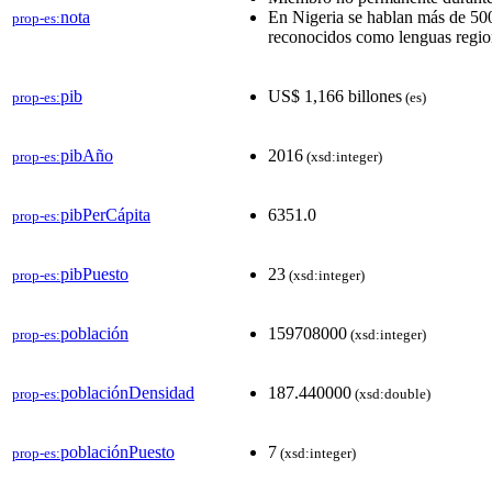
nota
En Nigeria se hablan más de 500
prop-es:
reconocidos como lenguas region
pib
US$ 1,166 billones
prop-es:
(es)
pibAño
2016
prop-es:
(xsd:integer)
pibPerCápita
6351.0
prop-es:
pibPuesto
23
prop-es:
(xsd:integer)
población
159708000
prop-es:
(xsd:integer)
poblaciónDensidad
187.440000
prop-es:
(xsd:double)
poblaciónPuesto
7
prop-es:
(xsd:integer)