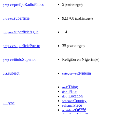
prefijoRadiofónico
5
prop-es:
(xsd:integer)
superficie
923768
prop-es:
(xsd:integer)
superficieAgua
1.4
prop-es:
superficiePuesto
35
prop-es:
(xsd:integer)
títuloSuperior
Religión en Nigeria
prop-es:
(es)
subject
:Nigeria
dct:
category-es
:Thing
owl
:Place
dbo
:Location
dbo
:Country
schema
type
rdf:
:Place
schema
:Q6256
wikidata