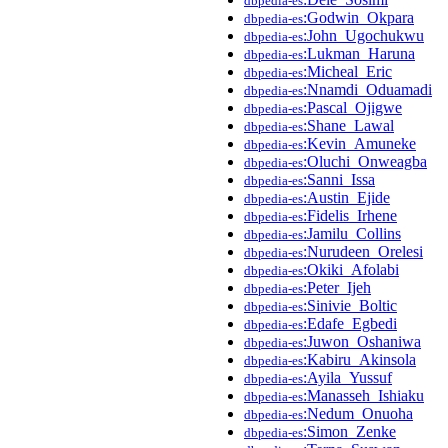
dbpedia-es
:Godwin_Okpara
dbpedia-es
:John_Ugochukwu
dbpedia-es
:Lukman_Haruna
dbpedia-es
:Micheal_Eric
dbpedia-es
:Nnamdi_Oduamadi
dbpedia-es
:Pascal_Ojigwe
dbpedia-es
:Shane_Lawal
dbpedia-es
:Kevin_Amuneke
dbpedia-es
:Oluchi_Onweagba
dbpedia-es
:Sanni_Issa
dbpedia-es
:Austin_Ejide
dbpedia-es
:Fidelis_Irhene
dbpedia-es
:Jamilu_Collins
dbpedia-es
:Nurudeen_Orelesi
dbpedia-es
:Okiki_Afolabi
dbpedia-es
:Peter_Ijeh
dbpedia-es
:Sinivie_Boltic
dbpedia-es
:Edafe_Egbedi
dbpedia-es
:Juwon_Oshaniwa
dbpedia-es
:Kabiru_Akinsola
dbpedia-es
:Ayila_Yussuf
dbpedia-es
:Manasseh_Ishiaku
dbpedia-es
:Nedum_Onuoha
dbpedia-es
:Simon_Zenke
dbpedia-es