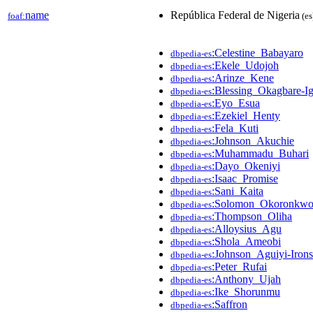
name
República Federal de Nigeria
foaf:
(es
:Celestine_Babayaro
dbpedia-es
:Ekele_Udojoh
dbpedia-es
:Arinze_Kene
dbpedia-es
:Blessing_Okagbare-I
dbpedia-es
:Eyo_Esua
dbpedia-es
:Ezekiel_Henty
dbpedia-es
:Fela_Kuti
dbpedia-es
:Johnson_Akuchie
dbpedia-es
:Muhammadu_Buhari
dbpedia-es
:Dayo_Okeniyi
dbpedia-es
:Isaac_Promise
dbpedia-es
:Sani_Kaita
dbpedia-es
:Solomon_Okoronkw
dbpedia-es
:Thompson_Oliha
dbpedia-es
:Alloysius_Agu
dbpedia-es
:Shola_Ameobi
dbpedia-es
:Johnson_Aguiyi-Irons
dbpedia-es
:Peter_Rufai
dbpedia-es
:Anthony_Ujah
dbpedia-es
:Ike_Shorunmu
dbpedia-es
:Saffron
dbpedia-es