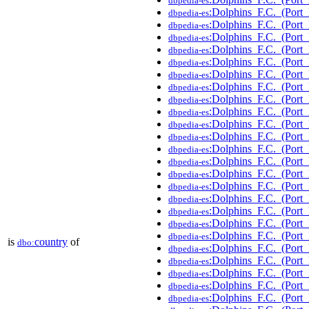
dbpedia-es
:Dolphins_F.C._(Port
dbpedia-es
:Dolphins_F.C._(Port
dbpedia-es
:Dolphins_F.C._(Port
dbpedia-es
:Dolphins_F.C._(Port
dbpedia-es
:Dolphins_F.C._(Port
dbpedia-es
:Dolphins_F.C._(Por
dbpedia-es
:Dolphins_F.C._(Por
dbpedia-es
:Dolphins_F.C._(Por
dbpedia-es
:Dolphins_F.C._(Port
dbpedia-es
:Dolphins_F.C._(Port
dbpedia-es
:Dolphins_F.C._(Port
dbpedia-es
:Dolphins_F.C._(Port
dbpedia-es
:Dolphins_F.C._(Port
dbpedia-es
:Dolphins_F.C._(Port
dbpedia-es
:Dolphins_F.C._(Port
dbpedia-es
:Dolphins_F.C._(Por
dbpedia-es
:Dolphins_F.C._(Port
dbpedia-es
:Dolphins_F.C._(Por
dbpedia-es
:Dolphins_F.C._(Por
dbpedia-es
is
country
of
dbo:
:Dolphins_F.C._(Por
dbpedia-es
:Dolphins_F.C._(Port
dbpedia-es
:Dolphins_F.C._(Por
dbpedia-es
:Dolphins_F.C._(Port
dbpedia-es
:Dolphins_F.C._(Por
dbpedia-es