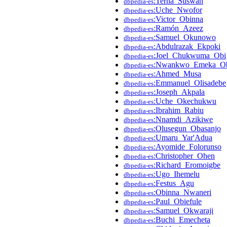
:Terna_Suswan
dbpedia-es
:Uche_Nwofor
dbpedia-es
:Victor_Obinna
dbpedia-es
:Ramón_Azeez
dbpedia-es
:Samuel_Okunowo
dbpedia-es
:Abdulrazak_Ekpoki
dbpedia-es
:Joel_Chukwuma_Obi
dbpedia-es
:Nwankwo_Emeka_Ob
dbpedia-es
:Ahmed_Musa
dbpedia-es
:Emmanuel_Olisadebe
dbpedia-es
:Joseph_Akpala
dbpedia-es
:Uche_Okechukwu
dbpedia-es
:Ibrahim_Rabiu
dbpedia-es
:Nnamdi_Azikiwe
dbpedia-es
:Olusegun_Obasanjo
dbpedia-es
:Umaru_Yar'Adua
dbpedia-es
:Ayomide_Folorunso
dbpedia-es
:Christopher_Ohen
dbpedia-es
:Richard_Eromoigbe
dbpedia-es
:Ugo_Ihemelu
dbpedia-es
:Festus_Agu
dbpedia-es
:Obinna_Nwaneri
dbpedia-es
:Paul_Obiefule
dbpedia-es
:Samuel_Okwaraji
dbpedia-es
:Buchi_Emecheta
dbpedia-es