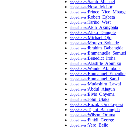
:Sarah_Michael
dbpedia-es
:Nosa_Igiebor
dbpedia-es
:Prince_Nico_Mbarga
dbpedia-es
:Robert_Egbeta
dbpedia-es
:Taribo_West
dbpedia-es
:Akin_Akingbala
dbpedia-es
:Aliko_Dangote
dbpedia-es
:Michael_Ojo
dbpedia-es
:Morayo_Soluade
dbpedia-es
:Ibrahim_Babangida
dbpedia-es
:Emmanuella_Samuel
dbpedia-es
:Benedict_Iroha
dbpedia-es
:Alash’le_Abimiku
dbpedia-es
:Wande_Abimbola
dbpedia-es
:Emmanuel_Emenike
dbpedia-es
:Emmanuel_Sarki
dbpedia-es
:Mudashiru_Lawal
dbpedia-es
:Abdul_Ajagun
dbpedia-es
:Elvis_Onyema
dbpedia-es
:John_Utaka
dbpedia-es
:Razak_Omotoyossi
dbpedia-es
:Tijani_Babangida
dbpedia-es
:Wilson_Oruma
dbpedia-es
:Finidi_George
dbpedia-es
:Yero_Bello
dbpedia-es