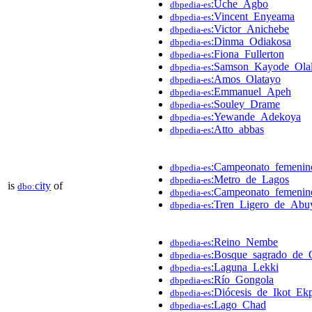
:Uche_Agbo
dbpedia-es
:Vincent_Enyeama
dbpedia-es
:Victor_Anichebe
dbpedia-es
:Dinma_Odiakosa
dbpedia-es
:Fiona_Fullerton
dbpedia-es
:Samson_Kayode_Ola
dbpedia-es
:Amos_Olatayo
dbpedia-es
:Emmanuel_Apeh
dbpedia-es
:Souley_Drame
dbpedia-es
:Yewande_Adekoya
dbpedia-es
:Atto_abbas
dbpedia-es
:Campeonato_femeni
dbpedia-es
:Metro_de_Lagos
dbpedia-es
is
city
of
dbo:
:Campeonato_femenin
dbpedia-es
:Tren_Ligero_de_Abu
dbpedia-es
:Reino_Nembe
dbpedia-es
:Bosque_sagrado_de
dbpedia-es
:Laguna_Lekki
dbpedia-es
:Río_Gongola
dbpedia-es
:Diócesis_de_Ikot_Ek
dbpedia-es
:Lago_Chad
dbpedia-es