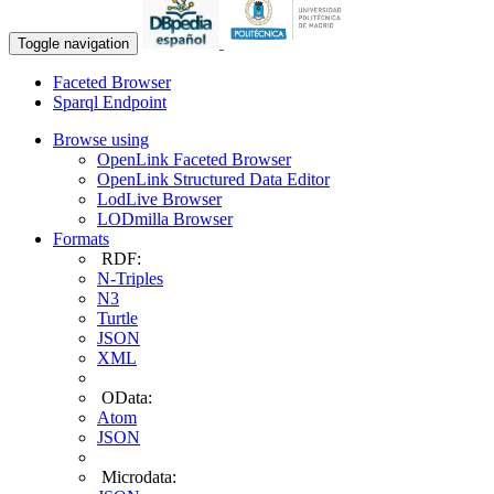
Toggle navigation
Faceted Browser
Sparql Endpoint
Browse using
OpenLink Faceted Browser
OpenLink Structured Data Editor
LodLive Browser
LODmilla Browser
Formats
RDF:
N-Triples
N3
Turtle
JSON
XML
OData:
Atom
JSON
Microdata: