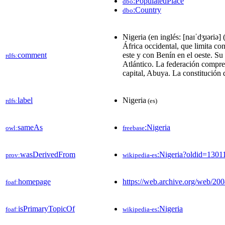
:PopulatedPlace
dbo
:Country
dbo
Nigeria (en inglés: [naɪˈdʒɪəriə]
África occidental, que limita co
comment
este y con Benín en el oeste. Su
rdfs:
Atlántico. La federación compren
capital, Abuya. La constitución 
label
Nigeria
rdfs:
(es)
sameAs
:Nigeria
owl:
freebase
wasDerivedFrom
:Nigeria?oldid=130
prov:
wikipedia-es
homepage
https://web.archive.org/web/20
foaf:
isPrimaryTopicOf
:Nigeria
foaf:
wikipedia-es