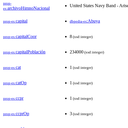
prop-
United States Navy Band - Aris
archivoHimnoNacional
es:
capital
:Abuya
prop-es:
dbpedia-es
capitalCoor
8
prop-es:
(xsd:integer)
capitalPoblación
234000
prop-es:
(xsd:integer)
cat
1
prop-es:
(xsd:integer)
catOp
1
prop-es:
(xsd:integer)
ccpr
1
prop-es:
(xsd:integer)
ccprOp
3
prop-es:
(xsd:integer)