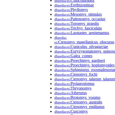
:Chinchilloidea
dbpedia-es
:Erethizontinae
dbpedia-es
:Phyllomys
dbpedia-es
:Mesomys_stimulax
dbpedia-es
:Pattonomys_occasius
dbpedia-es
:Toromys_grandis
dbpedia-es
:Trichys_fasciculata
dbpedia-es
:Laonastes_aenigmamus
dbpedia-es
dbpedia-
:Ctenomys_magellanicus_obscurus
es
:Cuniculus_silvagarciae
dbpedia-es
:Euryzygomatomys_spinos
dbpedia-es
:Galea_comes
dbpedia-es
:Proechimys_gardneri
dbpedia-es
:Proechimys_hoplomyoides
dbpedia-es
:Sphiggurus_roosmalenoru
dbpedia-es
:Ctenomys_fochi
dbpedia-es
:Ctenomys_talarum_talaru
dbpedia-es
:Prolagostomus
dbpedia-es
:Thryonomys
dbpedia-es
:Atherurus
dbpedia-es
:Brotomys_voratus
dbpedia-es
:Ctenomys_australis
dbpedia-es
:Ctenomys_emilianus
dbpedia-es
:Cuscomys
dbpedia-es