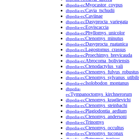
:Myocastor_coypus
dbpedia-es
:Cavia_tschudii
dbpedia-es
:Caviinae
dbpedia-es
:Dasyprocta_variegata
dbpedia-es
:Eoviscaccia
dbpedia-es
:Phyllomys_unicolor
dbpedia-es
:Ctenomys_minutus
dbpedia-es
:Dasyprocta_ruatanica
dbpedia-es
:Lagostomus_crassus
dbpedia-es
:Proechimys_brevicauda
dbpedia-es
:Abrocoma_boliviensis
dbpedia-es
:Ctenodactylus_vali
dbpedia-es
:Ctenomys_fulvus_robustus
dbpedia-es
:Ctenomys_sylvanus_utibili
dbpedia-es
:Isolobodon_montanus
dbpedia-es
dbpedia-
:Tympanoctomys_kirchnerorum
es
:Ctenomys_kraglievichi
dbpedia-es
:Ctenomys_steinbachi
dbpedia-es
:Plagiodontia_aedium
dbpedia-es
:Ctenomys_andersoni
dbpedia-es
:Trinomys
dbpedia-es
:Ctenomys_occultus
dbpedia-es
:Ctenomys_tuconax
dbpedia-es
:Petromus_typicus