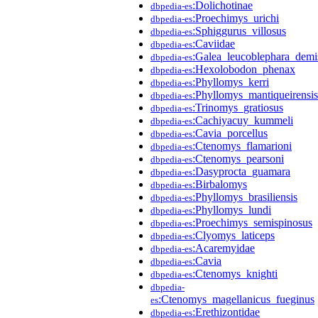
:Dolichotinae
dbpedia-es
:Proechimys_urichi
dbpedia-es
:Sphiggurus_villosus
dbpedia-es
:Caviidae
dbpedia-es
:Galea_leucoblephara_demi
dbpedia-es
:Hexolobodon_phenax
dbpedia-es
:Phyllomys_kerri
dbpedia-es
:Phyllomys_mantiqueirensis
dbpedia-es
:Trinomys_gratiosus
dbpedia-es
:Cachiyacuy_kummeli
dbpedia-es
:Cavia_porcellus
dbpedia-es
:Ctenomys_flamarioni
dbpedia-es
:Ctenomys_pearsoni
dbpedia-es
:Dasyprocta_guamara
dbpedia-es
:Birbalomys
dbpedia-es
:Phyllomys_brasiliensis
dbpedia-es
:Phyllomys_lundi
dbpedia-es
:Proechimys_semispinosus
dbpedia-es
:Clyomys_laticeps
dbpedia-es
:Acaremyidae
dbpedia-es
:Cavia
dbpedia-es
:Ctenomys_knighti
dbpedia-es
dbpedia-
:Ctenomys_magellanicus_fueginus
es
:Erethizontidae
dbpedia-es