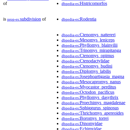
of
:Histricomorfos
dbpedia-es
is
subdivision
of
:Rodentia
prop-es:
dbpedia-es
:Ctenomys_nattereri
dbpedia-es
:Mesomys_leniceps
dbpedia-es
:Phyllomys_blainvilii
dbpedia-es
:Trinomys_mirapitanga
dbpedia-es
:Ctenomys_opimus
dbpedia-es
:Ctenodactylidae
dbpedia-es
:Ctenomys_budini
dbpedia-es
:Diplomys_labilis
dbpedia-es
:Josephoartigasia_magna
dbpedia-es
:Mesocapromys_nanus
dbpedia-es
:Myocastor_perditus
dbpedia-es
:Octodon_pacificus
dbpedia-es
:Phyllomys_dasythrix
dbpedia-es
:Proechimys_magdalenae
dbpedia-es
:Sphiggurus_spinosus
dbpedia-es
:Thrichomys_apereoides
dbpedia-es
:Boromys_torrei
dbpedia-es
:Dinomyidae
dbpedia-es
:Echimyidae
dbpedia-es