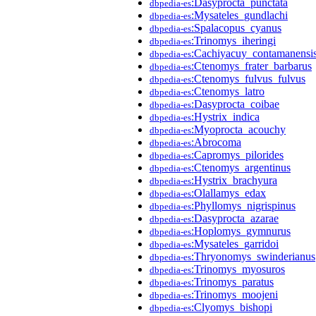
:Dasyprocta_punctata
dbpedia-es
:Mysateles_gundlachi
dbpedia-es
:Spalacopus_cyanus
dbpedia-es
:Trinomys_iheringi
dbpedia-es
:Cachiyacuy_contamanensi
dbpedia-es
:Ctenomys_frater_barbarus
dbpedia-es
:Ctenomys_fulvus_fulvus
dbpedia-es
:Ctenomys_latro
dbpedia-es
:Dasyprocta_coibae
dbpedia-es
:Hystrix_indica
dbpedia-es
:Myoprocta_acouchy
dbpedia-es
:Abrocoma
dbpedia-es
:Capromys_pilorides
dbpedia-es
:Ctenomys_argentinus
dbpedia-es
:Hystrix_brachyura
dbpedia-es
:Olallamys_edax
dbpedia-es
:Phyllomys_nigrispinus
dbpedia-es
:Dasyprocta_azarae
dbpedia-es
:Hoplomys_gymnurus
dbpedia-es
:Mysateles_garridoi
dbpedia-es
:Thryonomys_swinderianus
dbpedia-es
:Trinomys_myosuros
dbpedia-es
:Trinomys_paratus
dbpedia-es
:Trinomys_moojeni
dbpedia-es
:Clyomys_bishopi
dbpedia-es