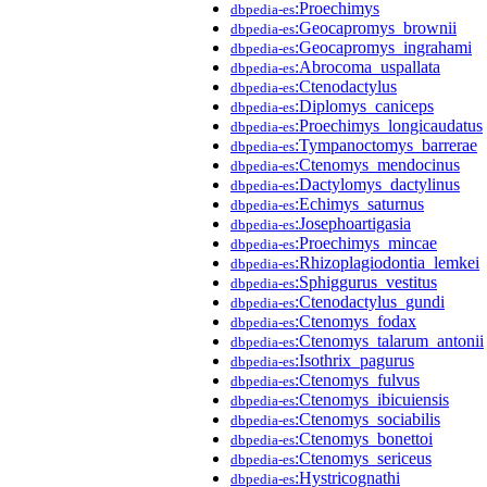
:Proechimys
dbpedia-es
:Geocapromys_brownii
dbpedia-es
:Geocapromys_ingrahami
dbpedia-es
:Abrocoma_uspallata
dbpedia-es
:Ctenodactylus
dbpedia-es
:Diplomys_caniceps
dbpedia-es
:Proechimys_longicaudatus
dbpedia-es
:Tympanoctomys_barrerae
dbpedia-es
:Ctenomys_mendocinus
dbpedia-es
:Dactylomys_dactylinus
dbpedia-es
:Echimys_saturnus
dbpedia-es
:Josephoartigasia
dbpedia-es
:Proechimys_mincae
dbpedia-es
:Rhizoplagiodontia_lemkei
dbpedia-es
:Sphiggurus_vestitus
dbpedia-es
:Ctenodactylus_gundi
dbpedia-es
:Ctenomys_fodax
dbpedia-es
:Ctenomys_talarum_antonii
dbpedia-es
:Isothrix_pagurus
dbpedia-es
:Ctenomys_fulvus
dbpedia-es
:Ctenomys_ibicuiensis
dbpedia-es
:Ctenomys_sociabilis
dbpedia-es
:Ctenomys_bonettoi
dbpedia-es
:Ctenomys_sericeus
dbpedia-es
:Hystricognathi
dbpedia-es