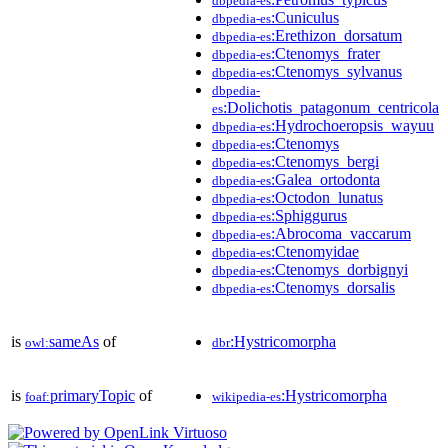
dbpedia-es
:Cuniculus
dbpedia-es
:Erethizon_dorsatum
dbpedia-es
:Ctenomys_frater
dbpedia-es
:Ctenomys_sylvanus
dbpedia-es
dbpedia-
:Dolichotis_patagonum_centricola
es
:Hydrochoeropsis_wayuu
dbpedia-es
:Ctenomys
dbpedia-es
:Ctenomys_bergi
dbpedia-es
:Galea_ortodonta
dbpedia-es
:Octodon_lunatus
dbpedia-es
:Sphiggurus
dbpedia-es
:Abrocoma_vaccarum
dbpedia-es
:Ctenomyidae
dbpedia-es
:Ctenomys_dorbignyi
dbpedia-es
:Ctenomys_dorsalis
dbpedia-es
is
sameAs
of
:Hystricomorpha
owl:
dbr
is
primaryTopic
of
:Hystricomorpha
foaf:
wikipedia-es