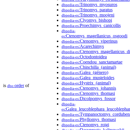
:Trinomys_myosuros
dbpedia-es
:Trinomys_paratus
dbpedia-es
:Trinomys_moojeni
dbpedia-es
:Clyomys_bishopi
dbpedia-es
:Proechimys_canicollis
dbpedia-es
dbpedia-
:Ctenomys_magellanicus_osgoodi
es
:Ctenomys_viperinus
dbpedia-es
:Acarechimys
dbpedia-es
:Ctenomys_magellanicus_di
dbpedia-es
:Octodontoidea
dbpedia-es
:Coendou_sanctamartae
dbpedia-es
:Chinchilla_(animal)
dbpedia-es
:Galea_(género)
dbpedia-es
:Galea_musteloides
dbpedia-es
:Hystrix_(animal)
dbpedia-es
is
order
of
dbo:
:Ctenomys_johannis
dbpedia-es
:Ctenomys_thomasi
dbpedia-es
:Dicolpomys_fossor
dbpedia-es
dbpedia-
:Galea_leucoblephara_leucoblepha
es
:Tympanoctomys_corduben
dbpedia-es
:Phyllomys_thomasi
dbpedia-es
:Ctenomys_roigi
dbpedia-es
:Dasyprocta_kalinowskii