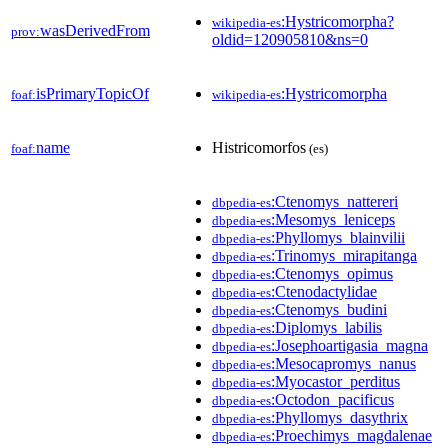
:Hystricomorpha?
wikipedia-es
wasDerivedFrom
prov:
oldid=120905810&ns=0
isPrimaryTopicOf
:Hystricomorpha
foaf:
wikipedia-es
name
Histricomorfos
foaf:
(es)
:Ctenomys_nattereri
dbpedia-es
:Mesomys_leniceps
dbpedia-es
:Phyllomys_blainvilii
dbpedia-es
:Trinomys_mirapitanga
dbpedia-es
:Ctenomys_opimus
dbpedia-es
:Ctenodactylidae
dbpedia-es
:Ctenomys_budini
dbpedia-es
:Diplomys_labilis
dbpedia-es
:Josephoartigasia_magna
dbpedia-es
:Mesocapromys_nanus
dbpedia-es
:Myocastor_perditus
dbpedia-es
:Octodon_pacificus
dbpedia-es
:Phyllomys_dasythrix
dbpedia-es
:Proechimys_magdalenae
dbpedia-es