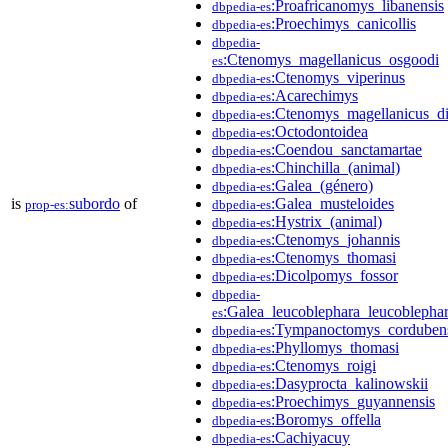
:Proafricanomys_libanensis
dbpedia-es
:Proechimys_canicollis
dbpedia-es
dbpedia-
:Ctenomys_magellanicus_osgoodi
es
:Ctenomys_viperinus
dbpedia-es
:Acarechimys
dbpedia-es
:Ctenomys_magellanicus_di
dbpedia-es
:Octodontoidea
dbpedia-es
:Coendou_sanctamartae
dbpedia-es
:Chinchilla_(animal)
dbpedia-es
:Galea_(género)
dbpedia-es
is
subordo
of
:Galea_musteloides
prop-es:
dbpedia-es
:Hystrix_(animal)
dbpedia-es
:Ctenomys_johannis
dbpedia-es
:Ctenomys_thomasi
dbpedia-es
:Dicolpomys_fossor
dbpedia-es
dbpedia-
:Galea_leucoblephara_leucoblepha
es
:Tympanoctomys_corduben
dbpedia-es
:Phyllomys_thomasi
dbpedia-es
:Ctenomys_roigi
dbpedia-es
:Dasyprocta_kalinowskii
dbpedia-es
:Proechimys_guyannensis
dbpedia-es
:Boromys_offella
dbpedia-es
:Cachiyacuy
dbpedia-es