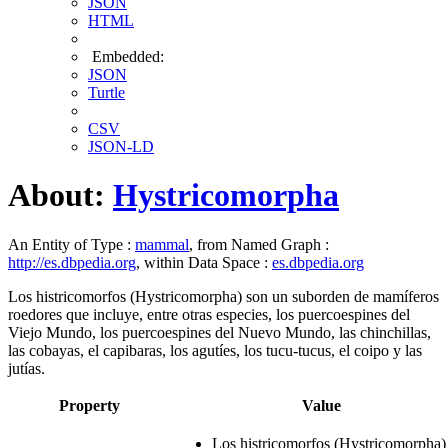
JSON
HTML
Embedded:
JSON
Turtle
CSV
JSON-LD
About:
Hystricomorpha
An Entity of Type :
mammal
, from Named Graph :
http://es.dbpedia.org
, within Data Space :
es.dbpedia.org
Los histricomorfos (Hystricomorpha) son un suborden de mamíferos
roedores que incluye, entre otras especies, los puercoespines del
Viejo Mundo, los puercoespines del Nuevo Mundo, las chinchillas,
las cobayas, el capibaras, los agutíes, los tucu-tucus, el coipo y las
jutías.
Property
Value
Los histricomorfos (Hystricomorpha)