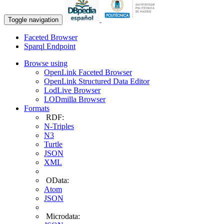
Toggle navigation
Faceted Browser
Sparql Endpoint
Browse using
OpenLink Faceted Browser
OpenLink Structured Data Editor
LodLive Browser
LODmilla Browser
Formats
RDF:
N-Triples
N3
Turtle
JSON
XML
OData:
Atom
JSON
Microdata: