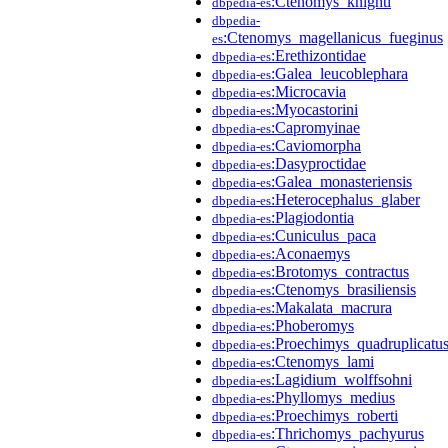
:Ctenomys_knighti
dbpedia-es
dbpedia-
:Ctenomys_magellanicus_fueginus
es
:Erethizontidae
dbpedia-es
:Galea_leucoblephara
dbpedia-es
:Microcavia
dbpedia-es
:Myocastorini
dbpedia-es
:Capromyinae
dbpedia-es
:Caviomorpha
dbpedia-es
:Dasyproctidae
dbpedia-es
:Galea_monasteriensis
dbpedia-es
:Heterocephalus_glaber
dbpedia-es
:Plagiodontia
dbpedia-es
:Cuniculus_paca
dbpedia-es
:Aconaemys
dbpedia-es
:Brotomys_contractus
dbpedia-es
:Ctenomys_brasiliensis
dbpedia-es
:Makalata_macrura
dbpedia-es
:Phoberomys
dbpedia-es
:Proechimys_quadruplicatu
dbpedia-es
:Ctenomys_lami
dbpedia-es
:Lagidium_wolffsohni
dbpedia-es
:Phyllomys_medius
dbpedia-es
:Proechimys_roberti
dbpedia-es
:Thrichomys_pachyurus
dbpedia-es