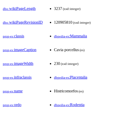
wikiPageLength
3237
dbo:
(xsd:integer)
wikiPageRevisionID
120905810
dbo:
(xsd:integer)
classis
:Mammalia
prop-es:
dbpedia-es
imageCaption
Cavia porcellus
prop-es:
(es)
imageWidth
230
prop-es:
(xsd:integer)
infraclassis
:Placentalia
prop-es:
dbpedia-es
name
Histricomorfos
prop-es:
(es)
ordo
:Rodentia
prop-es:
dbpedia-es