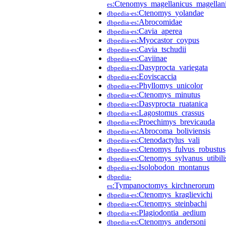
:Ctenomys_magellanicus_magellan
es
:Ctenomys_yolandae
dbpedia-es
:Abrocomidae
dbpedia-es
:Cavia_aperea
dbpedia-es
:Myocastor_coypus
dbpedia-es
:Cavia_tschudii
dbpedia-es
:Caviinae
dbpedia-es
:Dasyprocta_variegata
dbpedia-es
:Eoviscaccia
dbpedia-es
:Phyllomys_unicolor
dbpedia-es
:Ctenomys_minutus
dbpedia-es
:Dasyprocta_ruatanica
dbpedia-es
:Lagostomus_crassus
dbpedia-es
:Proechimys_brevicauda
dbpedia-es
:Abrocoma_boliviensis
dbpedia-es
:Ctenodactylus_vali
dbpedia-es
:Ctenomys_fulvus_robustus
dbpedia-es
:Ctenomys_sylvanus_utibili
dbpedia-es
:Isolobodon_montanus
dbpedia-es
dbpedia-
:Tympanoctomys_kirchnerorum
es
:Ctenomys_kraglievichi
dbpedia-es
:Ctenomys_steinbachi
dbpedia-es
:Plagiodontia_aedium
dbpedia-es
:Ctenomys_andersoni
dbpedia-es