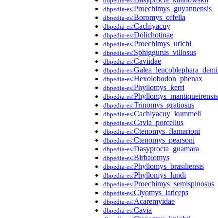
dbpedia-es
:Proechimys_guyannensis
dbpedia-es
:Boromys_offella
dbpedia-es
:Cachiyacuy
dbpedia-es
:Dolichotinae
dbpedia-es
:Proechimys_urichi
dbpedia-es
:Sphiggurus_villosus
dbpedia-es
:Caviidae
dbpedia-es
:Galea_leucoblephara_demi
dbpedia-es
:Hexolobodon_phenax
dbpedia-es
:Phyllomys_kerri
dbpedia-es
:Phyllomys_mantiqueirensis
dbpedia-es
:Trinomys_gratiosus
dbpedia-es
:Cachiyacuy_kummeli
dbpedia-es
:Cavia_porcellus
dbpedia-es
:Ctenomys_flamarioni
dbpedia-es
:Ctenomys_pearsoni
dbpedia-es
:Dasyprocta_guamara
dbpedia-es
:Birbalomys
dbpedia-es
:Phyllomys_brasiliensis
dbpedia-es
:Phyllomys_lundi
dbpedia-es
:Proechimys_semispinosus
dbpedia-es
:Clyomys_laticeps
dbpedia-es
:Acaremyidae
dbpedia-es
:Cavia
dbpedia-es