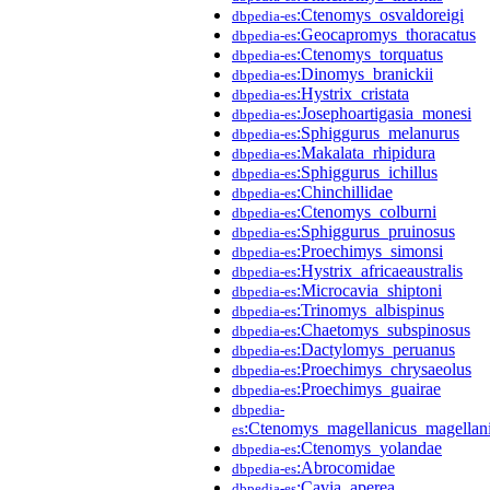
:Ctenomys_osvaldoreigi
dbpedia-es
:Geocapromys_thoracatus
dbpedia-es
:Ctenomys_torquatus
dbpedia-es
:Dinomys_branickii
dbpedia-es
:Hystrix_cristata
dbpedia-es
:Josephoartigasia_monesi
dbpedia-es
:Sphiggurus_melanurus
dbpedia-es
:Makalata_rhipidura
dbpedia-es
:Sphiggurus_ichillus
dbpedia-es
:Chinchillidae
dbpedia-es
:Ctenomys_colburni
dbpedia-es
:Sphiggurus_pruinosus
dbpedia-es
:Proechimys_simonsi
dbpedia-es
:Hystrix_africaeaustralis
dbpedia-es
:Microcavia_shiptoni
dbpedia-es
:Trinomys_albispinus
dbpedia-es
:Chaetomys_subspinosus
dbpedia-es
:Dactylomys_peruanus
dbpedia-es
:Proechimys_chrysaeolus
dbpedia-es
:Proechimys_guairae
dbpedia-es
dbpedia-
:Ctenomys_magellanicus_magellan
es
:Ctenomys_yolandae
dbpedia-es
:Abrocomidae
dbpedia-es
:Cavia_aperea
dbpedia-es