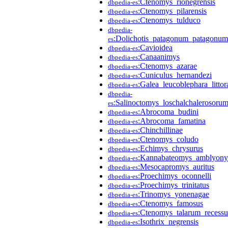
:Ctenomys_rionegrensis
dbpedia-es
:Ctenomys_pilarensis
dbpedia-es
:Ctenomys_tulduco
dbpedia-es
dbpedia-
:Dolichotis_patagonum_patagonum
es
:Cavioidea
dbpedia-es
:Canaanimys
dbpedia-es
:Ctenomys_azarae
dbpedia-es
:Cuniculus_hernandezi
dbpedia-es
:Galea_leucoblephara_littora
dbpedia-es
dbpedia-
:Salinoctomys_loschalchalerosoru
es
:Abrocoma_budini
dbpedia-es
:Abrocoma_famatina
dbpedia-es
:Chinchillinae
dbpedia-es
:Ctenomys_coludo
dbpedia-es
:Echimys_chrysurus
dbpedia-es
:Kannabateomys_amblyon
dbpedia-es
:Mesocapromys_auritus
dbpedia-es
:Proechimys_oconnelli
dbpedia-es
:Proechimys_trinitatus
dbpedia-es
:Trinomys_yonenagae
dbpedia-es
:Ctenomys_famosus
dbpedia-es
:Ctenomys_talarum_recessu
dbpedia-es
:Isothrix_negrensis
dbpedia-es