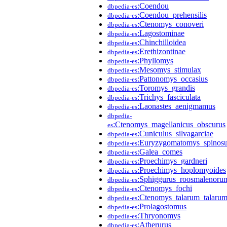
:Coendou
dbpedia-es
:Coendou_prehensilis
dbpedia-es
:Ctenomys_conoveri
dbpedia-es
:Lagostominae
dbpedia-es
:Chinchilloidea
dbpedia-es
:Erethizontinae
dbpedia-es
:Phyllomys
dbpedia-es
:Mesomys_stimulax
dbpedia-es
:Pattonomys_occasius
dbpedia-es
:Toromys_grandis
dbpedia-es
:Trichys_fasciculata
dbpedia-es
:Laonastes_aenigmamus
dbpedia-es
dbpedia-
:Ctenomys_magellanicus_obscurus
es
:Cuniculus_silvagarciae
dbpedia-es
:Euryzygomatomys_spinos
dbpedia-es
:Galea_comes
dbpedia-es
:Proechimys_gardneri
dbpedia-es
:Proechimys_hoplomyoides
dbpedia-es
:Sphiggurus_roosmalenoru
dbpedia-es
:Ctenomys_fochi
dbpedia-es
:Ctenomys_talarum_talaru
dbpedia-es
:Prolagostomus
dbpedia-es
:Thryonomys
dbpedia-es
:Atherurus
dbpedia-es