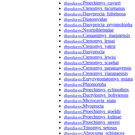
:Proechimys_cuvieri
dbpedia-es
:Ctenomys_tucumanus
dbpedia-es
:Dasyprocta_fuliginosa
dbpedia-es
:Diatomyidae
dbpedia-es
:Dasyprocta_prymnolopha
dbpedia-es
:Neoepiblemidae
dbpedia-es
:Canaanimys_maquiensis
dbpedia-es
:Ctenomys_lessai
dbpedia-es
:Ctenomys_yatesi
dbpedia-es
:Dasyprocta
dbpedia-es
:Ctenomys_lewisi
dbpedia-es
:Ctenomys_scagliai
dbpedia-es
:Ctenomys_paraguayensis
dbpedia-es
:Ctenomys_viarapaensis
dbpedia-es
:Euryzygomatomys_guiara
dbpedia-es
:Phiomorpha
dbpedia-es
:Proechimys_echinothrix
dbpedia-es
:Dactylomys_boliviensis
dbpedia-es
:Microcavia_niata
dbpedia-es
:Myoprocta
dbpedia-es
:Proechimys_goeldii
dbpedia-es
:Proechimys_kulinae
dbpedia-es
:Proechimys_steerei
dbpedia-es
:Trinomys_setosus
dbpedia-es
:Abrocoma_schistacea
dbpedia-es