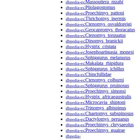
:Massoutiera_mzabi
dbpedia-es
:Pliolagostomus
dbpedia-es
:Proechimys_pattoni
dbpedia-es
:Thrichomys_inermis
dbpedia-es
:Ctenomys_osvaldoreigi
dbpedia-es
:Geocapromys_thoracatus
dbpedia-es
:Ctenomys_torquatus
dbpedia-es
:Dinomys_branickii
dbpedia-es
:Hystrix_cristata
dbpedia-es
:Josephoartigasia_monesi
dbpedia-es
:Sphiggurus_melanurus
dbpedia-es
:Makalata_rhipidura
dbpedia-es
:Sphiggurus_ichillus
dbpedia-es
:Chinchillidae
dbpedia-es
:Ctenomys_colburni
dbpedia-es
:Sphiggurus_pruinosus
dbpedia-es
:Proechimys_simonsi
dbpedia-es
:Hystrix_africaeaustralis
dbpedia-es
:Microcavia_shiptoni
dbpedia-es
:Trinomys_albispinus
dbpedia-es
:Chaetomys_subspinosus
dbpedia-es
:Dactylomys_peruanus
dbpedia-es
:Proechimys_chrysaeolus
dbpedia-es
:Proechimys_guairae
dbpedia-es
dbpedia-