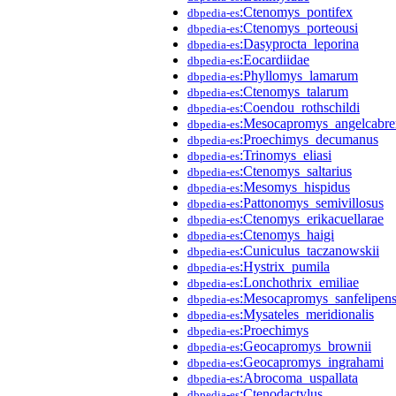
:Ctenomys_pontifex
dbpedia-es
:Ctenomys_porteousi
dbpedia-es
:Dasyprocta_leporina
dbpedia-es
:Eocardiidae
dbpedia-es
:Phyllomys_lamarum
dbpedia-es
:Ctenomys_talarum
dbpedia-es
:Coendou_rothschildi
dbpedia-es
:Mesocapromys_angelcabre
dbpedia-es
:Proechimys_decumanus
dbpedia-es
:Trinomys_eliasi
dbpedia-es
:Ctenomys_saltarius
dbpedia-es
:Mesomys_hispidus
dbpedia-es
:Pattonomys_semivillosus
dbpedia-es
:Ctenomys_erikacuellarae
dbpedia-es
:Ctenomys_haigi
dbpedia-es
:Cuniculus_taczanowskii
dbpedia-es
:Hystrix_pumila
dbpedia-es
:Lonchothrix_emiliae
dbpedia-es
:Mesocapromys_sanfelipens
dbpedia-es
:Mysateles_meridionalis
dbpedia-es
:Proechimys
dbpedia-es
:Geocapromys_brownii
dbpedia-es
:Geocapromys_ingrahami
dbpedia-es
:Abrocoma_uspallata
dbpedia-es
:Ctenodactylus
dbpedia-es