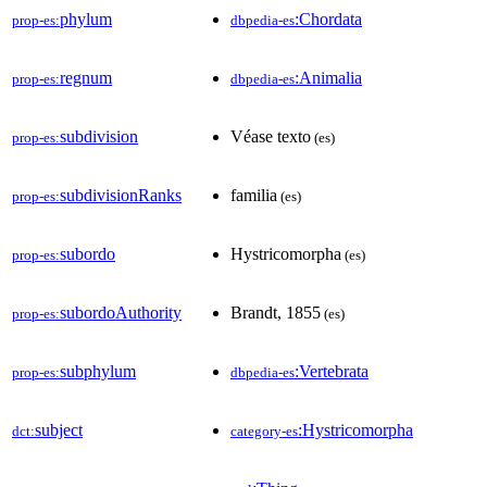
phylum
:Chordata
prop-es:
dbpedia-es
regnum
:Animalia
prop-es:
dbpedia-es
subdivision
Véase texto
prop-es:
(es)
subdivisionRanks
familia
prop-es:
(es)
subordo
Hystricomorpha
prop-es:
(es)
subordoAuthority
Brandt, 1855
prop-es:
(es)
subphylum
:Vertebrata
prop-es:
dbpedia-es
subject
:Hystricomorpha
dct:
category-es