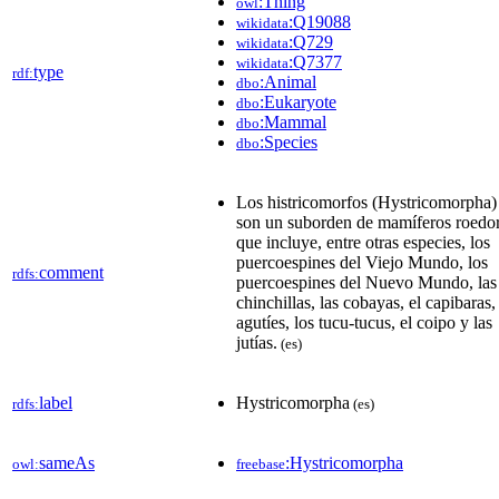
:Thing
owl
:Q19088
wikidata
:Q729
wikidata
:Q7377
wikidata
type
rdf:
:Animal
dbo
:Eukaryote
dbo
:Mammal
dbo
:Species
dbo
Los histricomorfos (Hystricomorpha)
son un suborden de mamíferos roedo
que incluye, entre otras especies, los
puercoespines del Viejo Mundo, los
comment
rdfs:
puercoespines del Nuevo Mundo, las
chinchillas, las cobayas, el capibaras,
agutíes, los tucu-tucus, el coipo y las
jutías.
(es)
label
Hystricomorpha
rdfs:
(es)
sameAs
:Hystricomorpha
owl:
freebase