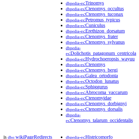
:Trinomys
dbpedia-es
:Ctenomys_occultus
dbpedia-es
:Ctenomys_tuconax
dbpedia-es
:Petromus_typicus
dbpedia-es
:Cuniculus
dbpedia-es
:Erethizon_dorsatum
dbpedia-es
:Ctenomys_frater
dbpedia-es
:Ctenomys_sylvanus
dbpedia-es
dbpedia-
:Dolichotis_patagonum_centricola
es
:Hydrochoeropsis_wayuu
dbpedia-es
:Ctenomys
dbpedia-es
:Ctenomys_bergi
dbpedia-es
:Galea_ortodonta
dbpedia-es
:Octodon_lunatus
dbpedia-es
:Sphiggurus
dbpedia-es
:Abrocoma_vaccarum
dbpedia-es
:Ctenomyidae
dbpedia-es
:Ctenomys_dorbignyi
dbpedia-es
:Ctenomys_dorsalis
dbpedia-es
dbpedia-
:Ctenomys_talarum_occidentalis
es
is
wikiPageRedirects
:Histricomorfo
dbo:
dbpedia-es