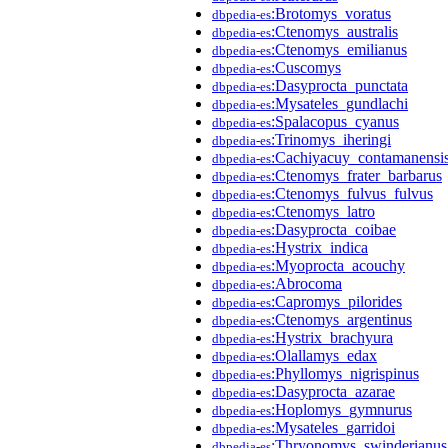
:Brotomys_voratus
dbpedia-es
:Ctenomys_australis
dbpedia-es
:Ctenomys_emilianus
dbpedia-es
:Cuscomys
dbpedia-es
:Dasyprocta_punctata
dbpedia-es
:Mysateles_gundlachi
dbpedia-es
:Spalacopus_cyanus
dbpedia-es
:Trinomys_iheringi
dbpedia-es
:Cachiyacuy_contamanensi
dbpedia-es
:Ctenomys_frater_barbarus
dbpedia-es
:Ctenomys_fulvus_fulvus
dbpedia-es
:Ctenomys_latro
dbpedia-es
:Dasyprocta_coibae
dbpedia-es
:Hystrix_indica
dbpedia-es
:Myoprocta_acouchy
dbpedia-es
:Abrocoma
dbpedia-es
:Capromys_pilorides
dbpedia-es
:Ctenomys_argentinus
dbpedia-es
:Hystrix_brachyura
dbpedia-es
:Olallamys_edax
dbpedia-es
:Phyllomys_nigrispinus
dbpedia-es
:Dasyprocta_azarae
dbpedia-es
:Hoplomys_gymnurus
dbpedia-es
:Mysateles_garridoi
dbpedia-es
:Thryonomys_swinderianus
dbpedia-es