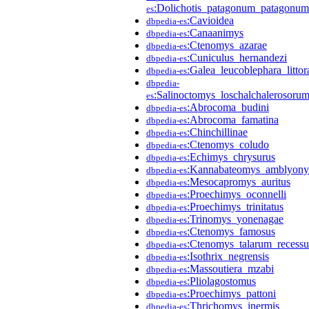
:Dolichotis_patagonum_patagonum
es
:Cavioidea
dbpedia-es
:Canaanimys
dbpedia-es
:Ctenomys_azarae
dbpedia-es
:Cuniculus_hernandezi
dbpedia-es
:Galea_leucoblephara_littora
dbpedia-es
dbpedia-
:Salinoctomys_loschalchalerosoru
es
:Abrocoma_budini
dbpedia-es
:Abrocoma_famatina
dbpedia-es
:Chinchillinae
dbpedia-es
:Ctenomys_coludo
dbpedia-es
:Echimys_chrysurus
dbpedia-es
:Kannabateomys_amblyon
dbpedia-es
:Mesocapromys_auritus
dbpedia-es
:Proechimys_oconnelli
dbpedia-es
:Proechimys_trinitatus
dbpedia-es
:Trinomys_yonenagae
dbpedia-es
:Ctenomys_famosus
dbpedia-es
:Ctenomys_talarum_recessu
dbpedia-es
:Isothrix_negrensis
dbpedia-es
:Massoutiera_mzabi
dbpedia-es
:Pliolagostomus
dbpedia-es
:Proechimys_pattoni
dbpedia-es
:Thrichomys_inermis
dbpedia-es