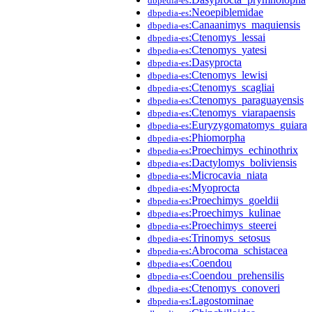
dbpedia-es
:Neoepiblemidae
dbpedia-es
:Canaanimys_maquiensis
dbpedia-es
:Ctenomys_lessai
dbpedia-es
:Ctenomys_yatesi
dbpedia-es
:Dasyprocta
dbpedia-es
:Ctenomys_lewisi
dbpedia-es
:Ctenomys_scagliai
dbpedia-es
:Ctenomys_paraguayensis
dbpedia-es
:Ctenomys_viarapaensis
dbpedia-es
:Euryzygomatomys_guiara
dbpedia-es
:Phiomorpha
dbpedia-es
:Proechimys_echinothrix
dbpedia-es
:Dactylomys_boliviensis
dbpedia-es
:Microcavia_niata
dbpedia-es
:Myoprocta
dbpedia-es
:Proechimys_goeldii
dbpedia-es
:Proechimys_kulinae
dbpedia-es
:Proechimys_steerei
dbpedia-es
:Trinomys_setosus
dbpedia-es
:Abrocoma_schistacea
dbpedia-es
:Coendou
dbpedia-es
:Coendou_prehensilis
dbpedia-es
:Ctenomys_conoveri
dbpedia-es
:Lagostominae
dbpedia-es