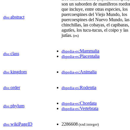
son un suborden de mamíferos roedo
que incluye, entre otras especies, los
puercoespines del Viejo Mundo, los
abstract
dbo:
puercoespines del Nuevo Mundo, las
chinchillas, las cobayas, el capibaras,
agutíes, los tucu-tucus, el coipo y las
jutías.
(es)
:Mammalia
dbpedia-es
class
dbo:
:Placentalia
dbpedia-es
kingdom
:Animalia
dbo:
dbpedia-es
order
:Rodentia
dbo:
dbpedia-es
:Chordata
dbpedia-es
phylum
dbo:
:Vertebrata
dbpedia-es
wikiPageID
2286608
dbo:
(xsd:integer)