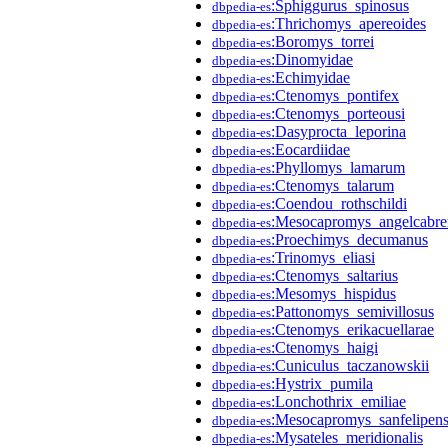
:Sphiggurus_spinosus
dbpedia-es
:Thrichomys_apereoides
dbpedia-es
:Boromys_torrei
dbpedia-es
:Dinomyidae
dbpedia-es
:Echimyidae
dbpedia-es
:Ctenomys_pontifex
dbpedia-es
:Ctenomys_porteousi
dbpedia-es
:Dasyprocta_leporina
dbpedia-es
:Eocardiidae
dbpedia-es
:Phyllomys_lamarum
dbpedia-es
:Ctenomys_talarum
dbpedia-es
:Coendou_rothschildi
dbpedia-es
:Mesocapromys_angelcabre
dbpedia-es
:Proechimys_decumanus
dbpedia-es
:Trinomys_eliasi
dbpedia-es
:Ctenomys_saltarius
dbpedia-es
:Mesomys_hispidus
dbpedia-es
:Pattonomys_semivillosus
dbpedia-es
:Ctenomys_erikacuellarae
dbpedia-es
:Ctenomys_haigi
dbpedia-es
:Cuniculus_taczanowskii
dbpedia-es
:Hystrix_pumila
dbpedia-es
:Lonchothrix_emiliae
dbpedia-es
:Mesocapromys_sanfelipens
dbpedia-es
:Mysateles_meridionalis
dbpedia-es