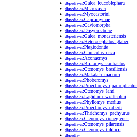
:Galea_leucoblephara
dbpedia-es
:Microcavia
dbpedia-es
:Myocastorini
dbpedia-es
:Capromyinae
dbpedia-es
:Caviomorpha
dbpedia-es
:Dasyproctidae
dbpedia-es
:Galea_monasteriensis
dbpedia-es
:Heterocephalus_glaber
dbpedia-es
:Plagiodontia
dbpedia-es
:Cuniculus_paca
dbpedia-es
:Aconaemys
dbpedia-es
:Brotomys_contractus
dbpedia-es
:Ctenomys_brasiliensis
dbpedia-es
:Makalata_macrura
dbpedia-es
:Phoberomys
dbpedia-es
:Proechimys_quadruplicatu
dbpedia-es
:Ctenomys_lami
dbpedia-es
:Lagidium_wolffsohni
dbpedia-es
:Phyllomys_medius
dbpedia-es
:Proechimys_roberti
dbpedia-es
:Thrichomys_pachyurus
dbpedia-es
:Ctenomys_rionegrensis
dbpedia-es
:Ctenomys_pilarensis
dbpedia-es
:Ctenomys_tulduco
dbpedia-es
dbpedia-