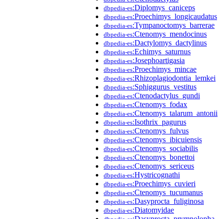
:Diplomys_caniceps
dbpedia-es
:Proechimys_longicaudatus
dbpedia-es
:Tympanoctomys_barrerae
dbpedia-es
:Ctenomys_mendocinus
dbpedia-es
:Dactylomys_dactylinus
dbpedia-es
:Echimys_saturnus
dbpedia-es
:Josephoartigasia
dbpedia-es
:Proechimys_mincae
dbpedia-es
:Rhizoplagiodontia_lemkei
dbpedia-es
:Sphiggurus_vestitus
dbpedia-es
:Ctenodactylus_gundi
dbpedia-es
:Ctenomys_fodax
dbpedia-es
:Ctenomys_talarum_antonii
dbpedia-es
:Isothrix_pagurus
dbpedia-es
:Ctenomys_fulvus
dbpedia-es
:Ctenomys_ibicuiensis
dbpedia-es
:Ctenomys_sociabilis
dbpedia-es
:Ctenomys_bonettoi
dbpedia-es
:Ctenomys_sericeus
dbpedia-es
:Hystricognathi
dbpedia-es
:Proechimys_cuvieri
dbpedia-es
:Ctenomys_tucumanus
dbpedia-es
:Dasyprocta_fuliginosa
dbpedia-es
:Diatomyidae
dbpedia-es
:Dasyprocta_prymnolopha