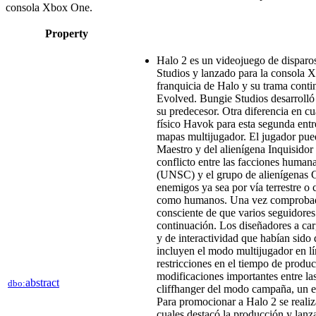
consola Xbox One.​
Property
Halo 2 es un videojuego de disparo
Studios y lanzado para la consola X
franquicia de Halo y su trama conti
Evolved. Bungie Studios desarrolló 
su predecesor. Otra diferencia en c
físico Havok para esta segunda ent
mapas multijugador. El jugador pued
Maestro y del alienígena Inquisidor
conflicto entre las facciones huma
(UNSC) y el grupo de alienígenas 
enemigos ya sea por vía terrestre o
como humanos.​ Una vez comprobad
consciente de que varios seguidores 
continuación. Los diseñadores a car
y de interactividad que habían sido d
incluyen el modo multijugador en 
restricciones en el tiempo de produc
modificaciones importantes entre las 
abstract
dbo:
cliffhanger del modo campaña, un e
Para promocionar a Halo 2 se realiza
cuales destacó la producción y lanz