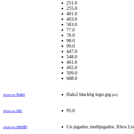
251.0
255.0
401.0
403.0
583.0
77.0
78.0
98.0
99.0
447.0
548.0
461.0
492.0
509.0
688.0
logo
Halo2 blackbg logo.jpg
prop-es:
(es)
mc
95.0
prop-es:
modo
Un jugador, multijugador, Xbox Li
prop-es: