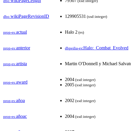
wikiPageLength
79507
dbo:
(xsd:integer)
wikiPageRevisionID
129905531
dbo:
(xsd:integer)
actual
Halo 2
prop-es:
(es)
anterior
:Halo:_Combat_Evolved
prop-es:
dbpedia-es
artista
Martin O'Donnell y Michael Salvato
prop-es:
2004
(xsd:integer)
award
prop-es:
2005
(xsd:integer)
añoa
2002
prop-es:
(xsd:integer)
añoac
2004
prop-es:
(xsd:integer)