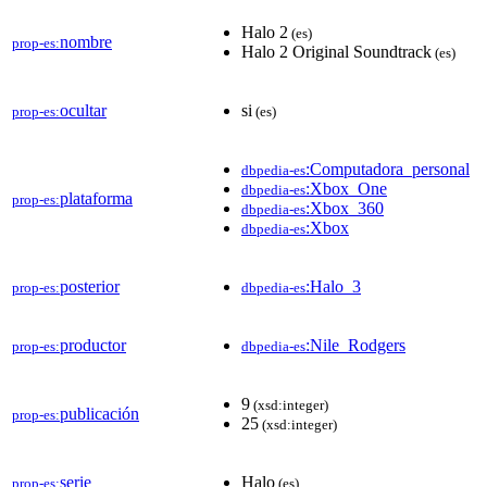
Halo 2
(es)
nombre
prop-es:
Halo 2 Original Soundtrack
(es)
ocultar
si
prop-es:
(es)
:Computadora_personal
dbpedia-es
:Xbox_One
dbpedia-es
plataforma
prop-es:
:Xbox_360
dbpedia-es
:Xbox
dbpedia-es
posterior
:Halo_3
prop-es:
dbpedia-es
productor
:Nile_Rodgers
prop-es:
dbpedia-es
9
(xsd:integer)
publicación
prop-es:
25
(xsd:integer)
serie
Halo
prop-es:
(es)