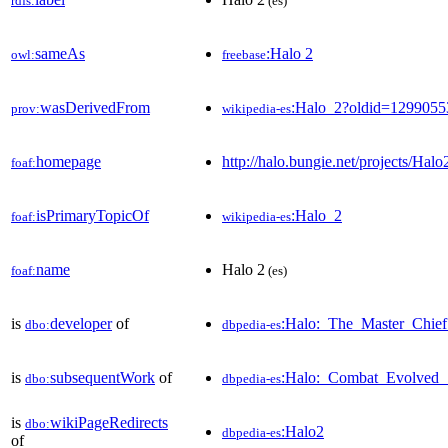
rdfs:
(es)
sameAs
:Halo 2
owl:
freebase
wasDerivedFrom
:Halo_2?oldid=129905
prov:
wikipedia-es
homepage
http://halo.bungie.net/projects/Halo
foaf:
isPrimaryTopicOf
:Halo_2
foaf:
wikipedia-es
name
Halo 2
foaf:
(es)
is
developer
of
:Halo:_The_Master_Chief
dbo:
dbpedia-es
is
subsequentWork
of
:Halo:_Combat_Evolved_
dbo:
dbpedia-es
is
wikiPageRedirects
dbo:
:Halo2
dbpedia-es
of