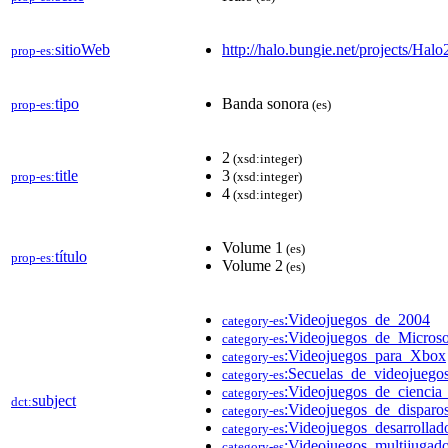
sitioWeb
http://halo.bungie.net/projects/Halo
prop-es:
tipo
Banda sonora
prop-es:
(es)
2
(xsd:integer)
title
3
prop-es:
(xsd:integer)
4
(xsd:integer)
Volume 1
(es)
título
prop-es:
Volume 2
(es)
:Videojuegos_de_2004
category-es
:Videojuegos_de_Microso
category-es
:Videojuegos_para_Xbox
category-es
:Secuelas_de_videojuego
category-es
:Videojuegos_de_ciencia_
category-es
subject
dct:
:Videojuegos_de_disparo
category-es
:Videojuegos_desarrolla
category-es
:Videojuegos_multijugado
category-es