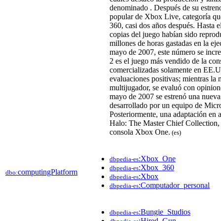
denominado . Después de su estreno
popular de Xbox Live,​ categoría qu
360, casi dos años después.​​ Hasta 
copias del juego habían sido reprod
millones de horas gastadas en la eje
mayo de 2007, este número se incre
2 es el juego más vendido de la con
comercializadas solamente en EE.UU.
evaluaciones positivas; mientras la
multijugador, se evaluó con opinion
mayo de 2007 se estrenó una nueva
desarrollado por un equipo de Micr
Posteriormente, una adaptación en al
Halo: The Master Chief Collection, 
consola Xbox One.​
(es)
:Xbox_One
dbpedia-es
:Xbox_360
dbpedia-es
computingPlatform
dbo:
:Xbox
dbpedia-es
:Computador_personal
dbpedia-es
:Bungie_Studios
dbpedia-es
:Hired_Gun