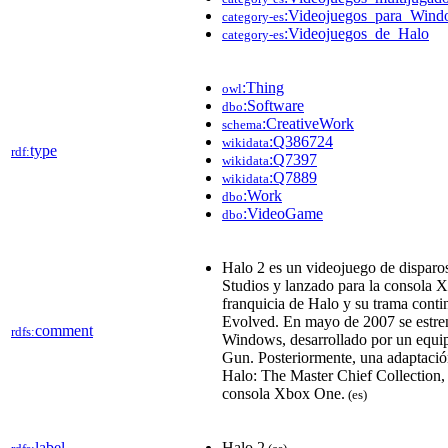
:Videojuegos_para_Wind
category-es
:Videojuegos_de_Halo
category-es
:Thing
owl
:Software
dbo
:CreativeWork
schema
:Q386724
wikidata
type
rdf:
:Q7397
wikidata
:Q7889
wikidata
:Work
dbo
:VideoGame
dbo
Halo 2 es un videojuego de disparo
Studios y lanzado para la consola X
franquicia de Halo y su trama conti
Evolved. En mayo de 2007 se estre
comment
rdfs:
Windows, desarrollado por un equi
Gun.​ Posteriormente, una adaptación
Halo: The Master Chief Collection, 
consola Xbox One.​
(es)
label
Halo 2