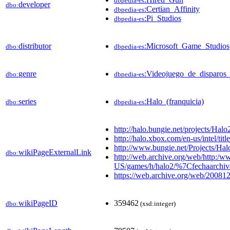
dbpedia-es
developer
dbo:
:Certian_Affinity
dbpedia-es
:Pi_Studios
dbpedia-es
distributor
:Microsoft_Game_Studios
dbo:
dbpedia-es
genre
:Videojuego_de_disparos
dbo:
dbpedia-es
series
:Halo_(franquicia)
dbo:
dbpedia-es
http://halo.bungie.net/projects/Halo
http://halo.xbox.com/en-us/intel/titl
http://www.bungie.net/Projects/Hal
wikiPageExternalLink
dbo:
http://web.archive.org/web/http:/
US/games/h/halo2/%7Cfechaarchi
https://web.archive.org/web/2008
wikiPageID
359462
dbo:
(xsd:integer)