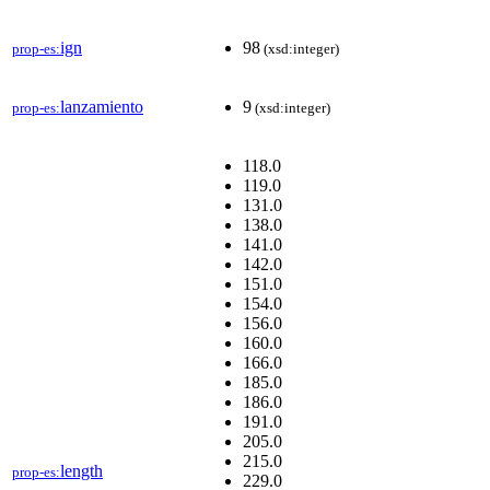
ign
98
prop-es:
(xsd:integer)
lanzamiento
9
prop-es:
(xsd:integer)
118.0
119.0
131.0
138.0
141.0
142.0
151.0
154.0
156.0
160.0
166.0
185.0
186.0
191.0
205.0
215.0
length
prop-es:
229.0