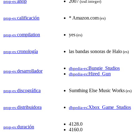
añop
2007
prop-es:
(xsd:integer)
calificación
* Amazon.com
prop-es:
(es)
compilation
yes
prop-es:
(es)
cronología
las bandas sonoras de Halo
prop-es:
(es)
:Bungie_Studios
dbpedia-es
desarrollador
prop-es:
:Hired_Gun
dbpedia-es
discográfica
Sumthing Else Music Works
prop-es:
(es)
distribuidora
:Xbox_Game_Studios
prop-es:
dbpedia-es
4128.0
duración
prop-es:
4160.0