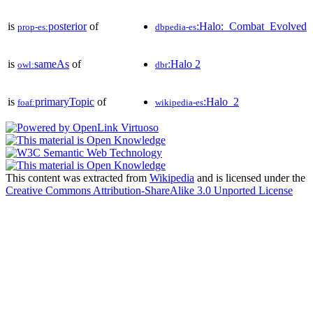
is
posterior
of
:Halo:_Combat_Evolved
prop-es:
dbpedia-es
is
sameAs
of
:Halo 2
owl:
dbr
is
primaryTopic
of
:Halo_2
foaf:
wikipedia-es
This content was extracted from
Wikipedia
and is licensed under the
Creative Commons Attribution-ShareAlike 3.0 Unported License