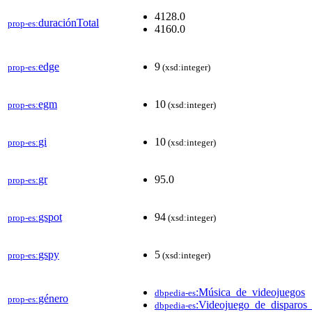
4128.0
duraciónTotal
prop-es:
4160.0
edge
9
prop-es:
(xsd:integer)
egm
10
prop-es:
(xsd:integer)
gi
10
prop-es:
(xsd:integer)
gr
95.0
prop-es:
gspot
94
prop-es:
(xsd:integer)
gspy
5
prop-es:
(xsd:integer)
:Música_de_videojuegos
dbpedia-es
género
prop-es:
:Videojuego_de_disparos
dbpedia-es