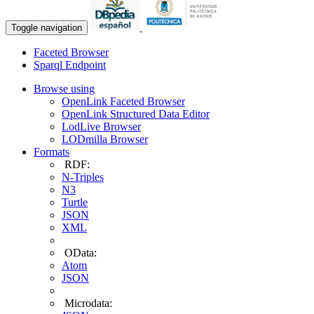
Toggle navigation
Faceted Browser
Sparql Endpoint
Browse using
OpenLink Faceted Browser
OpenLink Structured Data Editor
LodLive Browser
LODmilla Browser
Formats
RDF:
N-Triples
N3
Turtle
JSON
XML
OData:
Atom
JSON
Microdata: