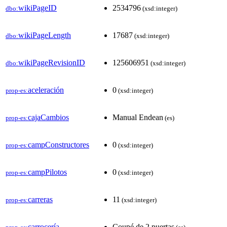
wikiPageID
2534796
dbo:
(xsd:integer)
wikiPageLength
17687
dbo:
(xsd:integer)
wikiPageRevisionID
125606951
dbo:
(xsd:integer)
aceleración
0
prop-es:
(xsd:integer)
cajaCambios
Manual Endean
prop-es:
(es)
campConstructores
0
prop-es:
(xsd:integer)
campPilotos
0
prop-es:
(xsd:integer)
carreras
11
prop-es:
(xsd:integer)
carrocería
Coupé de 2 puertas