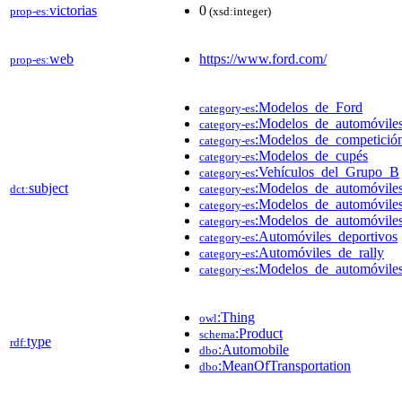
victorias
0
prop-es:
(xsd:integer)
web
https://www.ford.com/
prop-es:
:Modelos_de_Ford
category-es
:Modelos_de_automóviles
category-es
:Modelos_de_competició
category-es
:Modelos_de_cupés
category-es
:Vehículos_del_Grupo_B
category-es
subject
:Modelos_de_automóvile
dct:
category-es
:Modelos_de_automóviles
category-es
:Modelos_de_automóvile
category-es
:Automóviles_deportivos
category-es
:Automóviles_de_rally
category-es
:Modelos_de_automóviles
category-es
:Thing
owl
:Product
schema
type
rdf:
:Automobile
dbo
:MeanOfTransportation
dbo