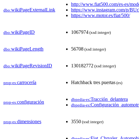
http://www.fiat500.com/es-es/mod
wikiPageExternalLink
https://www.instagram.com/p/B
dbo:
https://www.motor.es/fiat/500/
wikiPageID
1067974
dbo:
(xsd:integer)
wikiPageLength
56708
dbo:
(xsd:integer)
wikiPageRevisionID
130182772
dbo:
(xsd:integer)
carrocería
Hatchback tres puertas
prop-es:
(es)
:Tracción_delantera
dbpedia-es
configuración
prop-es:
:Configuración_automotr
dbpedia-es
dimensiones
3550
prop-es:
(xsd:integer)
:Fiat_Chrysler_Automobi
dbpedia-es