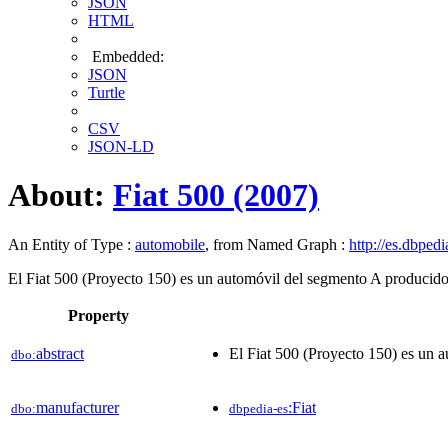
JSON
HTML
Embedded:
JSON
Turtle
CSV
JSON-LD
About:
Fiat 500 (2007)
An Entity of Type :
automobile
, from Named Graph :
http://es.dbpedi
El Fiat 500 (Proyecto 150) es un automóvil del segmento A producido p
Property
abstract
El Fiat 500 (Proyecto 150) es un a
dbo:
manufacturer
:Fiat
dbo:
dbpedia-es