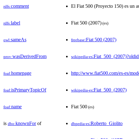
comment
El Fiat 500 (Proyecto 150) es un a
rdfs:
label
Fiat 500 (2007)
rdfs:
(es)
sameAs
:Fiat 500 (2007)
owl:
freebase
wasDerivedFrom
:Fiat_500_(2007)?old
prov:
wikipedia-es
homepage
http://www.fiat500.com/es-es/mod
foaf:
isPrimaryTopicOf
:Fiat_500_(2007)
foaf:
wikipedia-es
name
Fiat 500
foaf:
(es)
is
knownFor
of
:Roberto_Giolito
dbo:
dbpedia-es