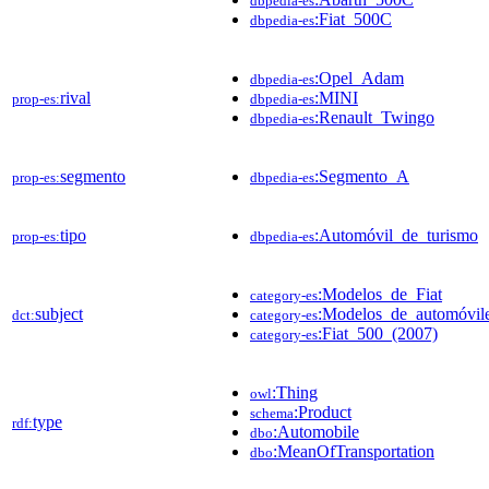
dbpedia-es
:Fiat_500C
dbpedia-es
:Opel_Adam
dbpedia-es
rival
:MINI
prop-es:
dbpedia-es
:Renault_Twingo
dbpedia-es
segmento
:Segmento_A
prop-es:
dbpedia-es
tipo
:Automóvil_de_turismo
prop-es:
dbpedia-es
:Modelos_de_Fiat
category-es
subject
:Modelos_de_automóvil
dct:
category-es
:Fiat_500_(2007)
category-es
:Thing
owl
:Product
schema
type
rdf:
:Automobile
dbo
:MeanOfTransportation
dbo