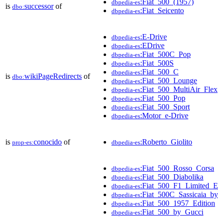
:Fiat_500_(1957)
dbpedia-es
is
successor
of
dbo:
:Fiat_Seicento
dbpedia-es
:E-Drive
dbpedia-es
:EDrive
dbpedia-es
:Fiat_500C_Pop
dbpedia-es
:Fiat_500S
dbpedia-es
:Fiat_500_C
dbpedia-es
is
wikiPageRedirects
of
dbo:
:Fiat_500_Lounge
dbpedia-es
:Fiat_500_MultiAir_Flex
dbpedia-es
:Fiat_500_Pop
dbpedia-es
:Fiat_500_Sport
dbpedia-es
:Motor_e-Drive
dbpedia-es
is
conocido
of
:Roberto_Giolito
prop-es:
dbpedia-es
:Fiat_500_Rosso_Corsa
dbpedia-es
:Fiat_500_Diabolika
dbpedia-es
:Fiat_500_F1_Limited_E
dbpedia-es
:Fiat_500C_Sassicaia_
dbpedia-es
:Fiat_500_1957_Edition
dbpedia-es
:Fiat_500_by_Gucci
dbpedia-es