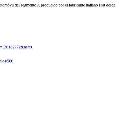
utomóvil del segmento A producido por el fabricante italiano Fiat desde
id=130182772&ns=0
elos/500