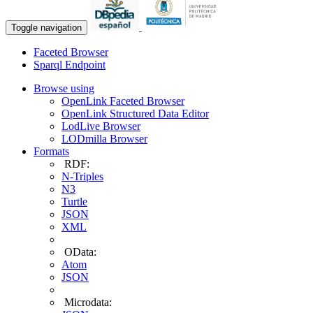
Toggle navigation
Faceted Browser
Sparql Endpoint
Browse using
OpenLink Faceted Browser
OpenLink Structured Data Editor
LodLive Browser
LODmilla Browser
Formats
RDF:
N-Triples
N3
Turtle
JSON
XML
OData:
Atom
JSON
Microdata: