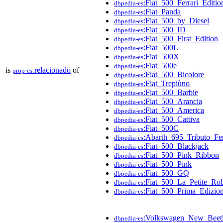
:Fiat_500_Ferrari_Editio
dbpedia-es
:Fiat_Panda
dbpedia-es
:Fiat_500_by_Diesel
dbpedia-es
:Fiat_500_ID
dbpedia-es
:Fiat_500_First_Edition
dbpedia-es
:Fiat_500L
dbpedia-es
:Fiat_500X
dbpedia-es
:Fiat_500e
dbpedia-es
is
relacionado
of
prop-es:
:Fiat_500_Bicolore
dbpedia-es
:Fiat_Trepiùno
dbpedia-es
:Fiat_500_Barbie
dbpedia-es
:Fiat_500_Arancia
dbpedia-es
:Fiat_500_America
dbpedia-es
:Fiat_500_Cattiva
dbpedia-es
:Fiat_500C
dbpedia-es
:Abarth_695_Tributo_Fer
dbpedia-es
:Fiat_500_Blackjack
dbpedia-es
:Fiat_500_Pink_Ribbon
dbpedia-es
:Fiat_500_Pink
dbpedia-es
:Fiat_500_GQ
dbpedia-es
:Fiat_500_La_Petite_Ro
dbpedia-es
:Fiat_500_Prima_Edizio
dbpedia-es
:Volkswagen_New_Beet
dbpedia-es