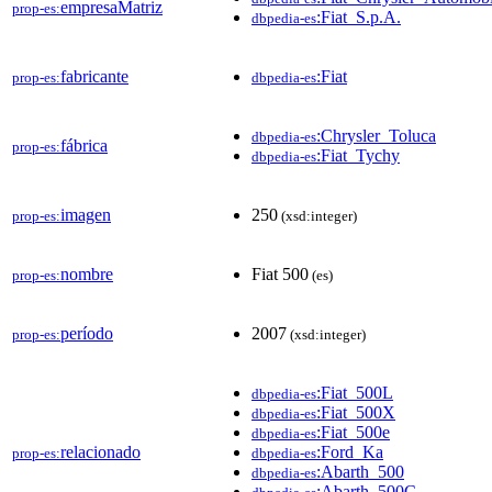
empresaMatriz
prop-es:
:Fiat_S.p.A.
dbpedia-es
fabricante
:Fiat
prop-es:
dbpedia-es
:Chrysler_Toluca
dbpedia-es
fábrica
prop-es:
:Fiat_Tychy
dbpedia-es
imagen
250
prop-es:
(xsd:integer)
nombre
Fiat 500
prop-es:
(es)
período
2007
prop-es:
(xsd:integer)
:Fiat_500L
dbpedia-es
:Fiat_500X
dbpedia-es
:Fiat_500e
dbpedia-es
relacionado
:Ford_Ka
prop-es:
dbpedia-es
:Abarth_500
dbpedia-es
:Abarth_500C