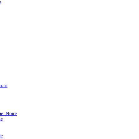
n
rari
be_Noire
ne
le