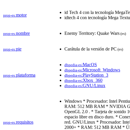
id Tech 4 con la tecnología MegaTe
motor
prop-es:
idtech 4 con tecnología Mega Textu
nombre
Enemy Territory: Quake Wars
prop-es:
(es)
pie
Carátula de la versión de PC
prop-es:
(es)
:MacOS
dbpedia-es
:Microsoft_Windows
dbpedia-es
plataforma
:PlayStation_3
prop-es:
dbpedia-es
:Xbox_360
dbpedia-es
:GNU/Linux
dbpedia-es
Windows * Procesador: Intel Pen
RAM: 512 MB RAM * NVIDIA Gefo
OpenGL 2.0 . * Tarjeta de sonido 
espacio libre en disco duro. * Cone
requisitos
red. GNU/Linux * Procesador: Int
prop-es:
2000+ * RAM: 512 MB RAM * Últ