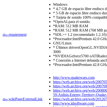
Windows
* 4,7 GB de espacio libre endisco d
* 5 GB de espacio libre endisco dur
* Tarjeta de sonido 100% compatib
*OpenALpara el sonido.
*RAM: 512 MB RAM
*RAM: 512 MB RAM (768 MB par
requirement
*SDL>= 1.2 (recomendado 1.2.10)
dbo:
*Procesador:IntelPentium 42.0 
GNU/Linux
* Últimos driversOpenGL.NVIDI
3000
*NVIDIAGeforce5700 oATIRadeon
* Conexión a Internet debanda anch
*Procesador:IntelPentium 42.8 
http://www.quakewars.com
https://web.archive.org/web/20070
https://web.archive.org/web/20070
https://web.archive.org/web/2008
59-Anlisis-Enemy-Territory-Quake
wikiPageExternalLink
https://web.archive.org/web/20120
dbo:
http://www.idsoftware.com