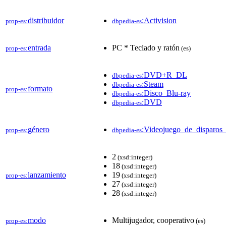
distribuidor
:Activision
prop-es:
dbpedia-es
entrada
PC * Teclado y ratón
prop-es:
(es)
:DVD+R_DL
dbpedia-es
:Steam
dbpedia-es
formato
prop-es:
:Disco_Blu-ray
dbpedia-es
:DVD
dbpedia-es
género
:Videojuego_de_disparos
prop-es:
dbpedia-es
2
(xsd:integer)
18
(xsd:integer)
lanzamiento
19
prop-es:
(xsd:integer)
27
(xsd:integer)
28
(xsd:integer)
modo
Multijugador, cooperativo
prop-es:
(es)