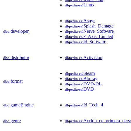
:Linux
dbpedia-es
:Aspyr
dbpedia-es
:Splash_Damage
dbpedia-es
developer
:Nerve_Software
dbo:
dbpedia-es
:Z-Axis_Limited
dbpedia-es
:Id_Software
dbpedia-es
distributor
:Activision
dbo:
dbpedia-es
:Steam
dbpedia-es
:Blu-ray
dbpedia-es
format
dbo:
:DVD-DL
dbpedia-es
:DVD
dbpedia-es
gameEngine
:Id_Tech_4
dbo:
dbpedia-es
genre
:Acción_en_primera_pers
dbo:
dbpedia-es