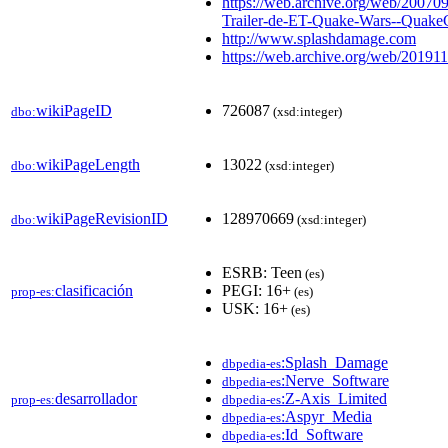
https://web.archive.org/web/200709
Trailer-de-ET-Quake-Wars--Quake
http://www.splashdamage.com
https://web.archive.org/web/20191
wikiPageID
726087
dbo:
(xsd:integer)
wikiPageLength
13022
dbo:
(xsd:integer)
wikiPageRevisionID
128970669
dbo:
(xsd:integer)
ESRB: Teen
(es)
clasificación
PEGI: 16+
prop-es:
(es)
USK: 16+
(es)
:Splash_Damage
dbpedia-es
:Nerve_Software
dbpedia-es
desarrollador
:Z-Axis_Limited
prop-es:
dbpedia-es
:Aspyr_Media
dbpedia-es
:Id_Software
dbpedia-es