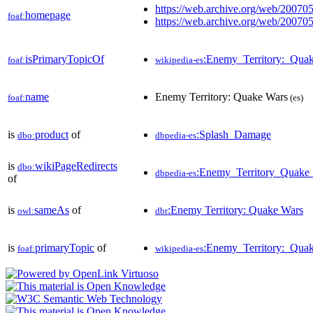
https://web.archive.org/web/20070
homepage
foaf:
https://web.archive.org/web/20070
isPrimaryTopicOf
:Enemy_Territory:_Qua
foaf:
wikipedia-es
name
Enemy Territory: Quake Wars
foaf:
(es)
is
product
of
:Splash_Damage
dbo:
dbpedia-es
is
wikiPageRedirects
dbo:
:Enemy_Territory_Quake
dbpedia-es
of
is
sameAs
of
:Enemy Territory: Quake Wars
owl:
dbr
is
primaryTopic
of
:Enemy_Territory:_Qua
foaf:
wikipedia-es