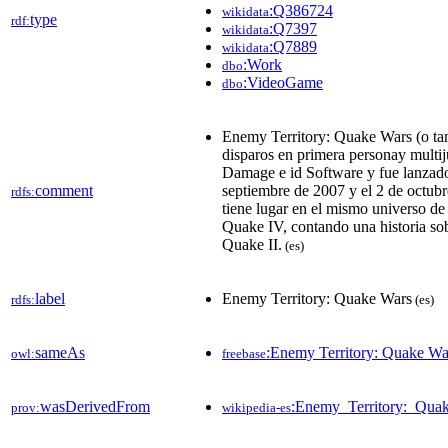
:Q386724
wikidata
type
rdf:
:Q7397
wikidata
:Q7889
wikidata
:Work
dbo
:VideoGame
dbo
Enemy Territory: Quake Wars (o t
disparos en primera personay multij
Damage e id Software y fue lanzado
comment
septiembre de 2007 y el 2 de octub
rdfs:
tiene lugar en el mismo universo de
Quake IV, contando una historia sobr
Quake II.
(es)
label
Enemy Territory: Quake Wars
rdfs:
(es)
sameAs
:Enemy Territory: Quake Wa
owl:
freebase
wasDerivedFrom
:Enemy_Territory:_Qu
prov:
wikipedia-es