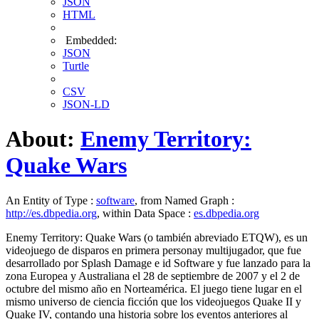
JSON
HTML
Embedded:
JSON
Turtle
CSV
JSON-LD
About:
Enemy Territory:
Quake Wars
An Entity of Type :
software
, from Named Graph :
http://es.dbpedia.org
, within Data Space :
es.dbpedia.org
Enemy Territory: Quake Wars (o también abreviado ETQW), es un
videojuego de disparos en primera personay multijugador, que fue
desarrollado por Splash Damage e id Software y fue lanzado para la
zona Europea y Australiana el 28 de septiembre de 2007 y el 2 de
octubre del mismo año en Norteamérica. El juego tiene lugar en el
mismo universo de ciencia ficción que los videojuegos Quake II y
Quake IV, contando una historia sobre los eventos anteriores al