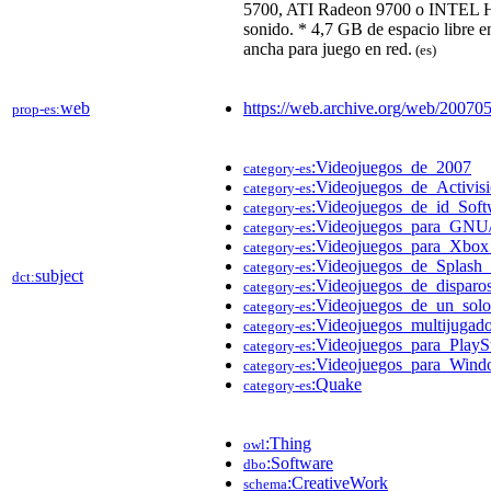
5700, ATI Radeon 9700 o INTEL 
sonido. * 4,7 GB de espacio libre e
ancha para juego en red.
(es)
web
https://web.archive.org/web/20070
prop-es:
:Videojuegos_de_2007
category-es
:Videojuegos_de_Activis
category-es
:Videojuegos_de_id_Soft
category-es
:Videojuegos_para_GNU
category-es
:Videojuegos_para_Xbo
category-es
:Videojuegos_de_Splas
category-es
subject
dct:
:Videojuegos_de_disparo
category-es
:Videojuegos_de_un_solo
category-es
:Videojuegos_multijugado
category-es
:Videojuegos_para_PlayS
category-es
:Videojuegos_para_Wind
category-es
:Quake
category-es
:Thing
owl
:Software
dbo
:CreativeWork
schema