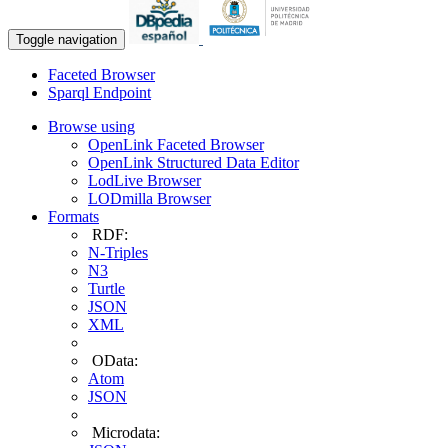
Toggle navigation
Faceted Browser
Sparql Endpoint
Browse using
OpenLink Faceted Browser
OpenLink Structured Data Editor
LodLive Browser
LODmilla Browser
Formats
RDF:
N-Triples
N3
Turtle
JSON
XML
OData:
Atom
JSON
Microdata: