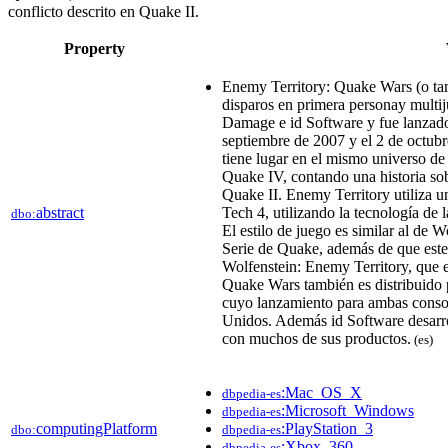
conflicto descrito en Quake II.
Property
Enemy Territory: Quake Wars (o t
disparos en primera personay multij
Damage e id Software y fue lanzado
septiembre de 2007 y el 2 de octub
tiene lugar en el mismo universo de
Quake IV, contando una historia sobr
Quake II. Enemy Territory utiliza u
abstract
Tech 4, utilizando la tecnología de
dbo:
El estilo de juego es similar al de 
Serie de Quake, además de que este 
Wolfenstein: Enemy Territory, que e
Quake Wars también es distribuido 
cuyo lanzamiento para ambas consol
Unidos.​ Además id Software desar
con muchos de sus productos.
(es)
:Mac_OS_X
dbpedia-es
:Microsoft_Windows
dbpedia-es
computingPlatform
:PlayStation_3
dbo:
dbpedia-es
:Xbox_360
dbpedia-es