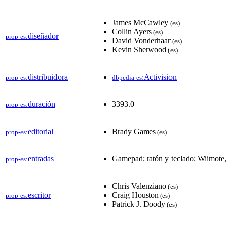
James McCawley
(es)
Collin Ayers
(es)
diseñador
prop-es:
David Vonderhaar
(es)
Kevin Sherwood
(es)
distribuidora
:Activision
prop-es:
dbpedia-es
duración
3393.0
prop-es:
editorial
Brady Games
prop-es:
(es)
entradas
Gamepad; ratón y teclado; Wiimot
prop-es:
Chris Valenziano
(es)
escritor
Craig Houston
prop-es:
(es)
Patrick J. Doody
(es)