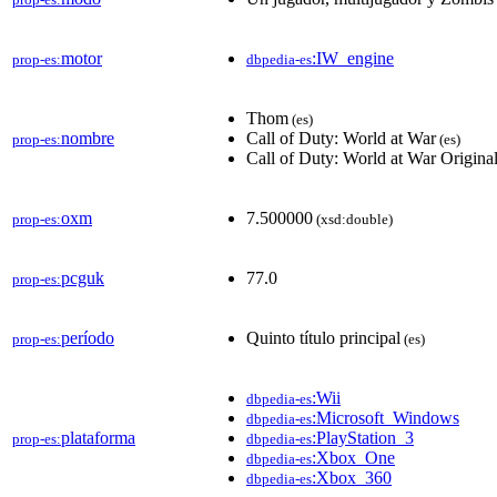
motor
:IW_engine
prop-es:
dbpedia-es
Thom
(es)
nombre
Call of Duty: World at War
prop-es:
(es)
Call of Duty: World at War Origina
oxm
7.500000
prop-es:
(xsd:double)
pcguk
77.0
prop-es:
período
Quinto título principal
prop-es:
(es)
:Wii
dbpedia-es
:Microsoft_Windows
dbpedia-es
plataforma
:PlayStation_3
prop-es:
dbpedia-es
:Xbox_One
dbpedia-es
:Xbox_360
dbpedia-es