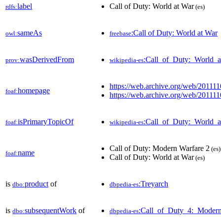
label
Call of Duty: World at War
rdfs:
(es)
sameAs
:Call of Duty: World at War
owl:
freebase
wasDerivedFrom
:Call_of_Duty:_World_
prov:
wikipedia-es
https://web.archive.org/web/201
homepage
foaf:
https://web.archive.org/web/201
isPrimaryTopicOf
:Call_of_Duty:_World_
foaf:
wikipedia-es
Call of Duty: Modern Warfare 2
(es)
name
foaf:
Call of Duty: World at War
(es)
is
product
of
:Treyarch
dbo:
dbpedia-es
is
subsequentWork
of
:Call_of_Duty_4:_Modern
dbo:
dbpedia-es