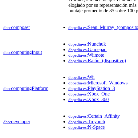
elogiado por su representación más 
puntaje promedio de 85 sobre 100 p
composer
:Sean_Murray_(composito
dbo:
dbpedia-es
:Nunchuk
dbpedia-es
:Gamepad
dbpedia-es
computingInput
dbo:
:Wiimote
dbpedia-es
:Ratón_(dispositivo)
dbpedia-es
:Wii
dbpedia-es
:Microsoft_Windows
dbpedia-es
computingPlatform
:PlayStation_3
dbo:
dbpedia-es
:Xbox_One
dbpedia-es
:Xbox_360
dbpedia-es
:Certain_Affinity
dbpedia-es
developer
:Treyarch
dbo:
dbpedia-es
:N-Space
dbpedia-es