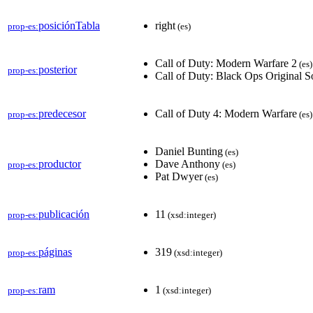
posiciónTabla
right
prop-es:
(es)
Call of Duty: Modern Warfare 2
(es)
posterior
prop-es:
Call of Duty: Black Ops Original 
predecesor
Call of Duty 4: Modern Warfare
prop-es:
(es)
Daniel Bunting
(es)
productor
Dave Anthony
prop-es:
(es)
Pat Dwyer
(es)
publicación
11
prop-es:
(xsd:integer)
páginas
319
prop-es:
(xsd:integer)
ram
1
prop-es:
(xsd:integer)