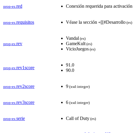
red
Conexión requerida para activación
prop-es:
requisitos
Véase la sección «[[#Desarrollo
prop-es:
(es)
Vandal
(es)
rev
GameKult
prop-es:
(es)
VicioJuegos
(es)
91.0
rev1score
prop-es:
90.0
rev2score
9
prop-es:
(xsd:integer)
rev3score
6
prop-es:
(xsd:integer)
serie
Call of Duty
prop-es:
(es)