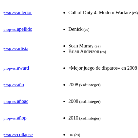
anterior
Call of Duty 4: Modern Warfare
prop-es:
(es)
apellido
Denick
prop-es:
(es)
Sean Murray
(es)
artista
prop-es:
Brian Anderson
(es)
award
«Mejor juego de disparos» en 2008 p
prop-es:
año
2008
prop-es:
(xsd:integer)
añoac
2008
prop-es:
(xsd:integer)
añop
2010
prop-es:
(xsd:integer)
collapse
no
prop-es:
(es)