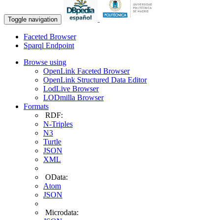
Toggle navigation
Faceted Browser
Sparql Endpoint
Browse using
OpenLink Faceted Browser
OpenLink Structured Data Editor
LodLive Browser
LODmilla Browser
Formats
RDF:
N-Triples
N3
Turtle
JSON
XML
OData:
Atom
JSON
Microdata: