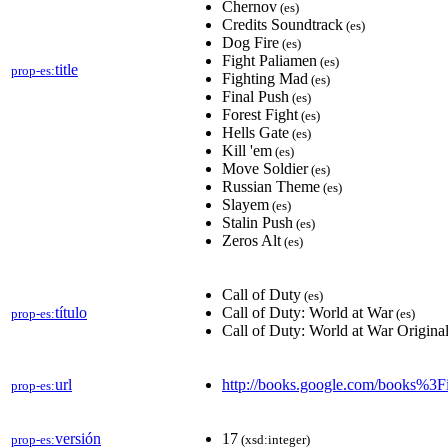
Chernov
(es)
Credits Soundtrack
(es)
Dog Fire
(es)
Fight Paliamen
(es)
title
prop-es:
Fighting Mad
(es)
Final Push
(es)
Forest Fight
(es)
Hells Gate
(es)
Kill 'em
(es)
Move Soldier
(es)
Russian Theme
(es)
Slayem
(es)
Stalin Push
(es)
Zeros Alt
(es)
Call of Duty
(es)
título
Call of Duty: World at War
prop-es:
(es)
Call of Duty: World at War Origina
url
http://books.google.com/books
prop-es:
versión
17
prop-es:
(xsd:integer)