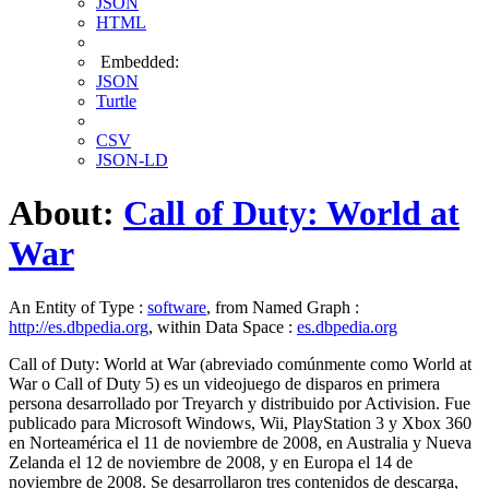
JSON
HTML
Embedded:
JSON
Turtle
CSV
JSON-LD
About:
Call of Duty: World at
War
An Entity of Type :
software
, from Named Graph :
http://es.dbpedia.org
, within Data Space :
es.dbpedia.org
Call of Duty: World at War (abreviado comúnmente como World at
War o Call of Duty 5) es un videojuego de disparos en primera
persona desarrollado por Treyarch y distribuido por Activision. Fue
publicado para Microsoft Windows, Wii, PlayStation 3 y Xbox 360
en Norteamérica el 11 de noviembre de 2008,​ en Australia y Nueva
Zelanda el 12 de noviembre de 2008,​ y en Europa el 14 de
noviembre de 2008.​ Se desarrollaron tres contenidos de descarga,