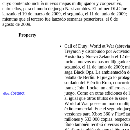
cuyo contenido incluía nuevos mapas multijugador y cooperativo,
entre ellos, para el modo de juego Nazi zombies. El primer DLC fue
lanzado el 19 de marzo de 2009,​​ el segundo, el 11 de junio de 2009;​​​
mientras que el tercero fue lanzado semanas posteriores, el 6 de
agosto de 2009.​
Property
Call of Duty: World at War (abrevi
Treyarch y distribuido por Activis
Australia y Nueva Zelanda el 12 de 
incluía nuevos mapas multijugador y
segundo, el 11 de junio de 2009;​​​ m
saga Black Ops. La ambientación de
batalla de Berlín.​ El juego lo prota
soldado del Ejército Rojo, concurri
trama;​ John Locke, un artillero est
abstract
juego.​ Como en otras ediciones de l
dbo:
al igual que otros títulos de la ser
World at War posee un modo multiju
éxito comercial. Fue el segundo ju
versiones para Xbox 360 y PlaySta
millones y 533 000 copias, respecti
título también recibió diversas crí
Warfare;​ también de que el título se