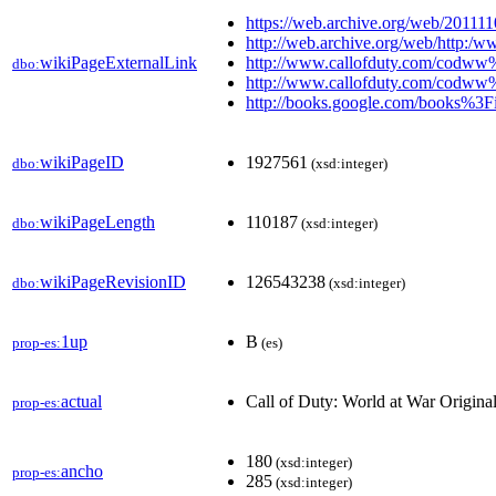
https://web.archive.org/web/201
http://web.archive.org/web/http
wikiPageExternalLink
http://www.callofduty.com/codw
dbo:
http://www.callofduty.com/codww
http://books.google.com/books
wikiPageID
1927561
dbo:
(xsd:integer)
wikiPageLength
110187
dbo:
(xsd:integer)
wikiPageRevisionID
126543238
dbo:
(xsd:integer)
1up
B
prop-es:
(es)
actual
Call of Duty: World at War Origina
prop-es:
180
(xsd:integer)
ancho
prop-es:
285
(xsd:integer)