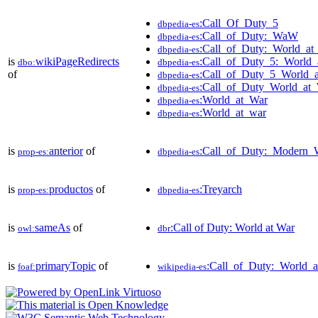
:Call_Of_Duty_5
dbpedia-es
:Call_of_Duty:_WaW
dbpedia-es
:Call_of_Duty:_World_a
dbpedia-es
is
wikiPageRedirects
:Call_of_Duty_5:_World
dbo:
dbpedia-es
of
:Call_of_Duty_5_World_
dbpedia-es
:Call_of_Duty_World_at
dbpedia-es
:World_at_War
dbpedia-es
:World_at_war
dbpedia-es
is
anterior
of
:Call_of_Duty:_Modern_
prop-es:
dbpedia-es
is
productos
of
:Treyarch
prop-es:
dbpedia-es
is
sameAs
of
:Call of Duty: World at War
owl:
dbr
is
primaryTopic
of
:Call_of_Duty:_World_
foaf:
wikipedia-es