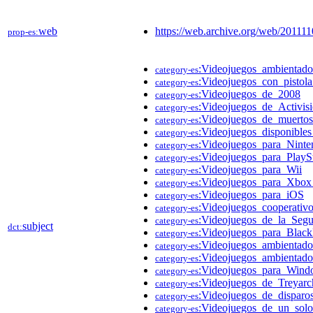
web
https://web.archive.org/web/201
prop-es:
:Videojuegos_ambientad
category-es
:Videojuegos_con_pistol
category-es
:Videojuegos_de_2008
category-es
:Videojuegos_de_Activis
category-es
:Videojuegos_de_muertos
category-es
:Videojuegos_disponible
category-es
:Videojuegos_para_Nint
category-es
:Videojuegos_para_PlayS
category-es
:Videojuegos_para_Wii
category-es
:Videojuegos_para_Xbo
category-es
:Videojuegos_para_iOS
category-es
:Videojuegos_cooperativ
category-es
:Videojuegos_de_la_Seg
category-es
subject
dct:
:Videojuegos_para_Black
category-es
:Videojuegos_ambientado
category-es
:Videojuegos_ambientado
category-es
:Videojuegos_para_Win
category-es
:Videojuegos_de_Treyarc
category-es
:Videojuegos_de_disparo
category-es
:Videojuegos_de_un_solo
category-es