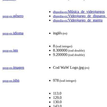
:Música_de_videojuegos
dbpedia-es
género
:Videojuego_de_disparos
prop-es:
dbpedia-es
:Videojuego_de_guerra
dbpedia-es
idioma
inglés
prop-es:
(es)
8
(xsd:integer)
ign
8.300000
prop-es:
(xsd:double)
9.200000
(xsd:double)
imagen
Cod WaW Logo.jpg
prop-es:
(es)
isbn
978
prop-es:
(xsd:integer)
113.0
129.0
130.0
143.0