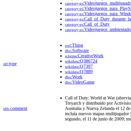
:Videojuegos_multijugado
category-es
:Videojuegos_para_PlayS
category-es
:Videojuegos_para_Wind
category-es
:Call_of_Duty_durante_
category-es
:Call_of_Duty
category-es
:Videojuegos_ambientad
category-es
:Thing
owl
:Software
dbo
:CreativeWork
schema
:Q386724
wikidata
type
rdf:
:Q7397
wikidata
:Q7889
wikidata
:Work
dbo
:VideoGame
dbo
Call of Duty: World at War (abrevi
Treyarch y distribuido por Activis
comment
Australia y Nueva Zelanda el 12 de 
rdfs:
incluía nuevos mapas multijugador y
segundo, el 11 de junio de 2009;​​​ m