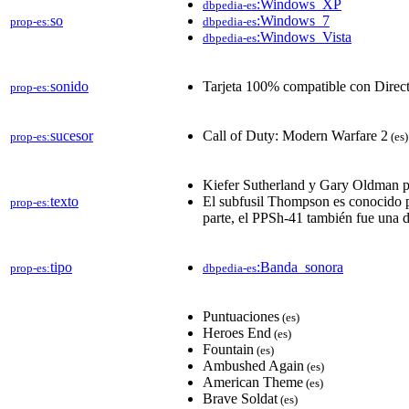
:Windows_XP
dbpedia-es
so
:Windows_7
prop-es:
dbpedia-es
:Windows_Vista
dbpedia-es
sonido
Tarjeta 100% compatible con Direc
prop-es:
sucesor
Call of Duty: Modern Warfare 2
prop-es:
(es)
Kiefer Sutherland y Gary Oldman pr
texto
El subfusil Thompson es conocido po
prop-es:
parte, el PPSh-41 también fue una d
tipo
:Banda_sonora
prop-es:
dbpedia-es
Puntuaciones
(es)
Heroes End
(es)
Fountain
(es)
Ambushed Again
(es)
American Theme
(es)
Brave Soldat
(es)