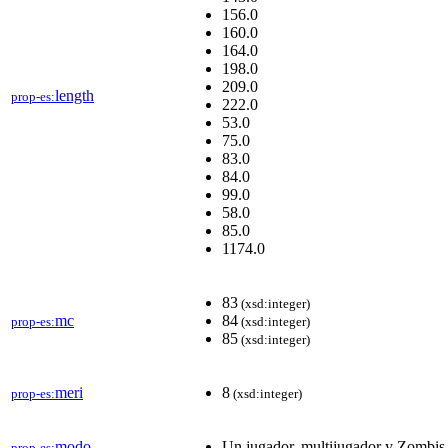
156.0
160.0
164.0
198.0
209.0
length
prop-es:
222.0
53.0
75.0
83.0
84.0
99.0
58.0
85.0
1174.0
83
(xsd:integer)
mc
84
prop-es:
(xsd:integer)
85
(xsd:integer)
meri
8
prop-es:
(xsd:integer)
modo
Un jugador, multijugador y Zombis
prop-es: