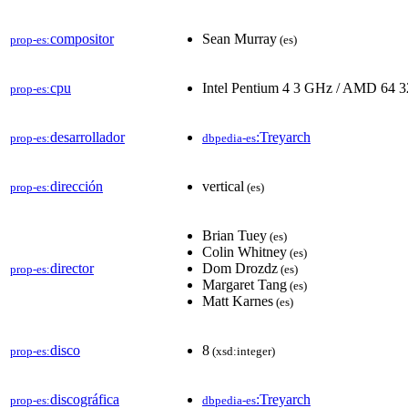
compositor
Sean Murray
prop-es:
(es)
cpu
Intel Pentium 4 3 GHz / AMD 64 
prop-es:
desarrollador
:Treyarch
prop-es:
dbpedia-es
dirección
vertical
prop-es:
(es)
Brian Tuey
(es)
Colin Whitney
(es)
director
Dom Drozdz
prop-es:
(es)
Margaret Tang
(es)
Matt Karnes
(es)
disco
8
prop-es:
(xsd:integer)
discográfica
:Treyarch
prop-es:
dbpedia-es