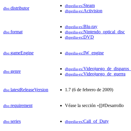
:Steam
dbpedia-es
distributor
dbo:
:Activision
dbpedia-es
:Blu-ray
dbpedia-es
format
:Nintendo_optical_disc
dbo:
dbpedia-es
:DVD
dbpedia-es
gameEngine
:IW_engine
dbo:
dbpedia-es
:Videojuego_de_disparos
dbpedia-es
genre
dbo:
:Videojuego_de_guerra
dbpedia-es
latestReleaseVersion
1.7 (6 de febrero de 2009)
dbo:
requirement
Véase la sección «[[#Desarrollo
dbo:
series
:Call_of_Duty
dbo:
dbpedia-es