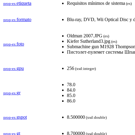
etiqueta
Requisitos mínimos de sistema
prop-es:
(es)
formato
Blu-ray, DVD, Wii Optical Disc y di
prop-es:
Oldman 2007.JPG
(es)
Kiefer Sutherland3.jpg
(es)
foto
prop-es:
Submachine gun M1928 Thompson
Пистолет-пулемет системы Шпаг
gpu
256
prop-es:
(xsd:integer)
78.0
84.0
gr
prop-es:
85.0
86.0
gspot
8.500000
prop-es:
(xsd:double)
gt
8.700000
prop-es:
(xsd:double)