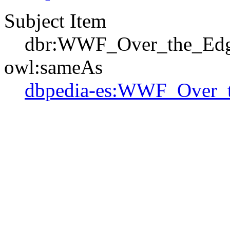
Subject Item
dbr:WWF_Over_the_Ed
owl:sameAs
dbpedia-es:WWF_Over_