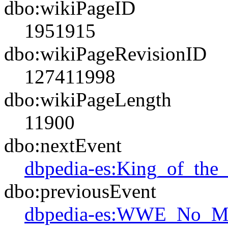
dbo:wikiPageID
1951915
dbo:wikiPageRevisionID
127411998
dbo:wikiPageLength
11900
dbo:nextEvent
dbpedia-es:King_of_the
dbo:previousEvent
dbpedia-es:WWE_No_M