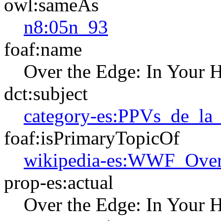
owl:sameAs
n8:05n_93
foaf:name
Over the Edge: In Your 
dct:subject
category-es:PPVs_de_
foaf:isPrimaryTopicOf
wikipedia-es:WWF_Ove
prop-es:actual
Over the Edge: In Your 