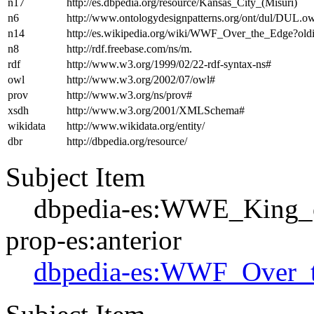
n17
http://es.dbpedia.org/resource/Kansas_City_(Misuri)
n6
http://www.ontologydesignpatterns.org/ont/dul/DUL.o
n14
http://es.wikipedia.org/wiki/WWF_Over_the_Edge?o
n8
http://rdf.freebase.com/ns/m.
rdf
http://www.w3.org/1999/02/22-rdf-syntax-ns#
owl
http://www.w3.org/2002/07/owl#
prov
http://www.w3.org/ns/prov#
xsdh
http://www.w3.org/2001/XMLSchema#
wikidata
http://www.wikidata.org/entity/
dbr
http://dbpedia.org/resource/
Subject Item
dbpedia-es:WWE_King_
prop-es:anterior
dbpedia-es:WWF_Over_