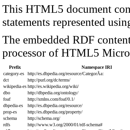
This HTML5 document con
statements represented us
The embedded RDF content 
processor of HTML5 Micro
Prefix
Namespace IRI
category-es
http://es.dbpedia.org/resource/CategorÃ­a:
dct
http://purl.org/dc/terms/
wikipedia-es
http://es.wikipedia.org/wiki/
dbo
http://dbpedia.org/ontology/
foaf
http://xmlns.com/foaf/0.1/
dbpedia-es
http://es.dbpedia.org/resource/
prop-es
http://es.dbpedia.org/property/
schema
http://schema.org/
rdfs
http://www.w3.org/2000/01/rdf-schema#