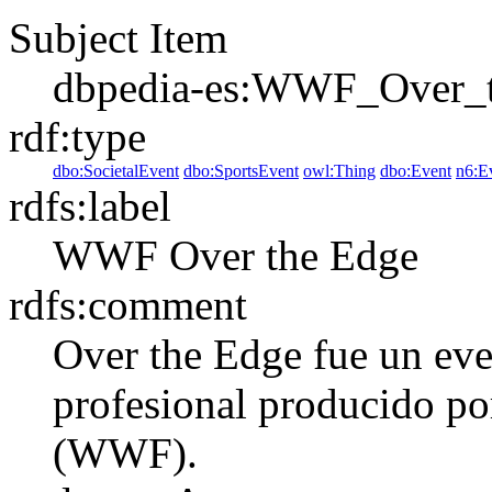
Subject Item
dbpedia-es:WWF_Over_
rdf:type
dbo:SocietalEvent
dbo:SportsEvent
owl:Thing
dbo:Event
n6:E
rdfs:label
WWF Over the Edge
rdfs:comment
Over the Edge fue un eve
profesional producido po
(WWF).