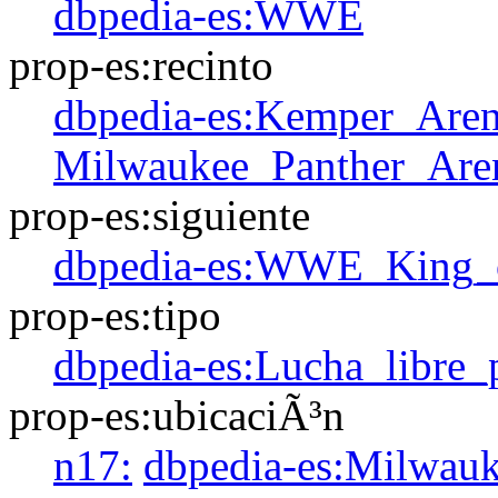
dbpedia-es:WWE
prop-es:recinto
dbpedia-es:Kemper_Are
Milwaukee_Panther_Are
prop-es:siguiente
dbpedia-es:WWE_King_
prop-es:tipo
dbpedia-es:Lucha_libre_
prop-es:ubicaciÃ³n
n17:
dbpedia-es:Milwau