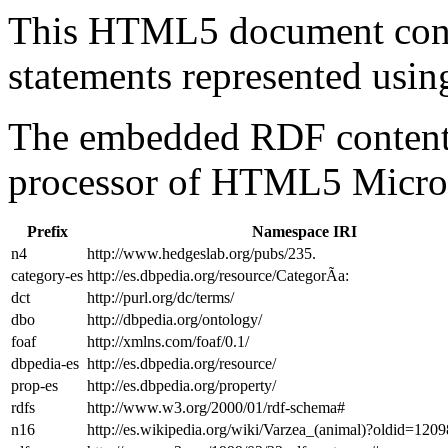
This HTML5 document con
statements represented us
The embedded RDF content 
processor of HTML5 Micro
Prefix
Namespace IRI
n4
http://www.hedgeslab.org/pubs/235.
category-es
http://es.dbpedia.org/resource/CategorÃ­a:
dct
http://purl.org/dc/terms/
dbo
http://dbpedia.org/ontology/
foaf
http://xmlns.com/foaf/0.1/
dbpedia-es
http://es.dbpedia.org/resource/
prop-es
http://es.dbpedia.org/property/
rdfs
http://www.w3.org/2000/01/rdf-schema#
n16
http://es.wikipedia.org/wiki/Varzea_(animal)?oldid=12