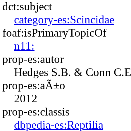
dct:subject
category-es:Scincidae
foaf:isPrimaryTopicOf
n11:
prop-es:autor
Hedges S.B. & Conn C.E
prop-es:aÃ±o
2012
prop-es:classis
dbpedia-es:Reptilia