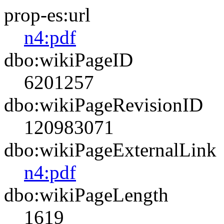
prop-es:url
n4:pdf
dbo:wikiPageID
6201257
dbo:wikiPageRevisionID
120983071
dbo:wikiPageExternalLink
n4:pdf
dbo:wikiPageLength
1619