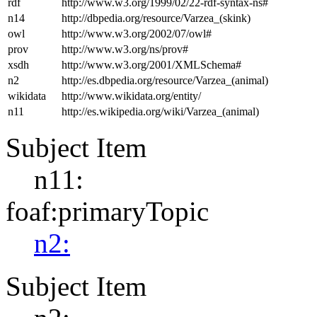
rdf
http://www.w3.org/1999/02/22-rdf-syntax-ns#
n14
http://dbpedia.org/resource/Varzea_(skink)
owl
http://www.w3.org/2002/07/owl#
prov
http://www.w3.org/ns/prov#
xsdh
http://www.w3.org/2001/XMLSchema#
n2
http://es.dbpedia.org/resource/Varzea_(animal)
wikidata
http://www.wikidata.org/entity/
n11
http://es.wikipedia.org/wiki/Varzea_(animal)
Subject Item
n11:
foaf:primaryTopic
n2:
Subject Item