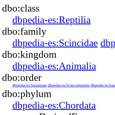
dbo:class
dbpedia-es:Reptilia
dbo:family
dbpedia-es:Scincidae
dbp
dbo:kingdom
dbpedia-es:Animalia
dbo:order
dbpedia-es:Squamata
dbpedia-es:Scincomorpha
dbpedia-es:Sau
dbo:phylum
dbpedia-es:Chordata