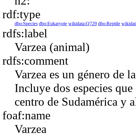
n2:
rdf:type
dbo:Species
dbo:Eukaryote
wikidata:Q729
dbo:Reptile
wikida
rdfs:label
Varzea (animal)
rdfs:comment
Varzea es un género de la
Incluye dos especies que 
centro de Sudamérica y al
foaf:name
Varzea