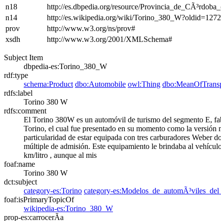
n18
http://es.dbpedia.org/resource/Provincia_de_CÃ³rdoba_
n14
http://es.wikipedia.org/wiki/Torino_380_W?oldid=12
prov
http://www.w3.org/ns/prov#
xsdh
http://www.w3.org/2001/XMLSchema#
Subject Item
dbpedia-es:Torino_380_W
rdf:type
schema:Product
dbo:Automobile
owl:Thing
dbo:MeanOfTransp
rdfs:label
Torino 380 W
rdfs:comment
El Torino 380W es un automóvil de turismo del segmento E, fab
Torino, el cual fue presentado en su momento como la versión 
particularidad de estar equipada con tres carburadores Weber d
múltiple de admisión. Este equipamiento le brindaba al vehíc
km/litro , aunque al mis
foaf:name
Torino 380 W
dct:subject
category-es:Torino
category-es:Modelos_de_automÃ³viles_de
foaf:isPrimaryTopicOf
wikipedia-es:Torino_380_W
prop-es:carrocerÃ­a