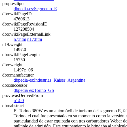
prop-es:tipo
dbpedia-es:Segmento_E
dbo:wikiPageID
4760613
dbo:wikiPageRevisionID
127208504
dbo:wikiPageExternalLink
n7:htm
n17:htm
n19:weight
1497.0
dbo:wikiPageLength
15750
dbo:weight
1.497e+06
dbo:manufacturer
dbpedia-es:Industrias_Kaiser_Argentina
dbo:successor
dbpedia-es:Torino_GS
prov:wasDerivedFrom
n14:0
dbo:abstract
El Torino 380W es un automóvil de turismo del segmento E, fab
Torino, el cual fue presentado en su momento como la versión 
particularidad de estar equipada con tres carburadores Weber d
múltiple de admisión. Este equipamiento le brindaba al vehíc