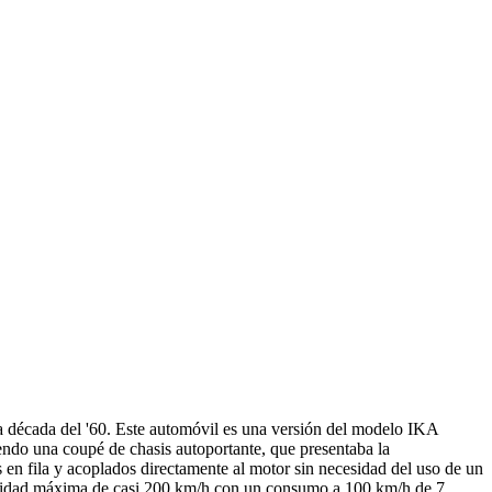
a década del '60. Este automóvil es una versión del modelo IKA
ndo una coupé de chasis autoportante, que presentaba la
 en fila y acoplados directamente al motor sin necesidad del uso de un
locidad máxima de casi 200 km/h con un consumo a 100 km/h de 7