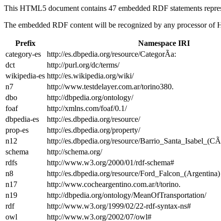
This HTML5 document contains 47 embedded RDF statements repre
The embedded RDF content will be recognized by any processor of
Prefix
Namespace IRI
category-es
http://es.dbpedia.org/resource/CategorÃ­a:
dct
http://purl.org/dc/terms/
wikipedia-es
http://es.wikipedia.org/wiki/
n7
http://www.testdelayer.com.ar/torino380.
dbo
http://dbpedia.org/ontology/
foaf
http://xmlns.com/foaf/0.1/
dbpedia-es
http://es.dbpedia.org/resource/
prop-es
http://es.dbpedia.org/property/
n12
http://es.dbpedia.org/resource/Barrio_Santa_Isabel_(C
schema
http://schema.org/
rdfs
http://www.w3.org/2000/01/rdf-schema#
n8
http://es.dbpedia.org/resource/Ford_Falcon_(Argentina)
n17
http://www.cocheargentino.com.ar/t/torino.
n19
http://dbpedia.org/ontology/MeanOfTransportation/
rdf
http://www.w3.org/1999/02/22-rdf-syntax-ns#
owl
http://www.w3.org/2002/07/owl#