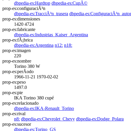
dbpedia-es:Hardtop
dbpedia-es:CupÃ©
prop-es:configuraciÃ³n
dbpedia-es:TracciÃ³n_trasera
dbpedia-es:ConfiguraciÃ³n_auto
prop-es:dimensiones
1420
4724
prop-es:fabricante
dbpedia-es:Industrias_Kaiser_Argentina
prop-es:fÃ¡brica
dbpedia-es:Argentina
n12:
n18:
prop-es:imagen
220
prop-es:nombre
Torino 380 W
prop-es:perÃ­odo
1966-11-21
1970-02-02
prop-es:peso
1497.0
prop-es:pie
IKA Torino 380 cupé
prop-es:relacionado
dbpedia-es:IKA-Renault_Torino
prop-es:rival
n8:
dbpedia-es:Chevrolet_Chevy
dbpedia-es:Dodge_Polara
prop-es:sucesor
dbpedia-es:Torino_GS