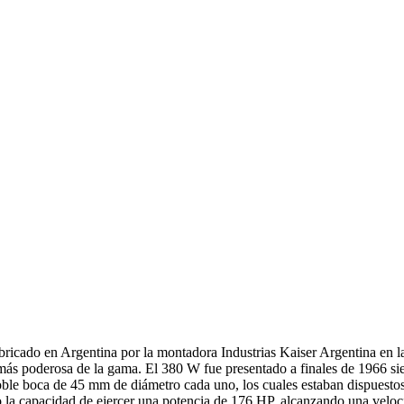
ricado en Argentina por la montadora Industrias Kaiser Argentina en l
más poderosa de la gama. El 380 W fue presentado a finales de 1966 sie
oble boca de 45 mm de diámetro cada uno, los cuales estaban dispuestos
ulo la capacidad de ejercer una potencia de 176 HP, alcanzando una ve