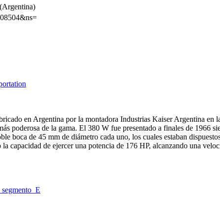
(Argentina)
7208504&ns=
ortation
ricado en Argentina por la montadora Industrias Kaiser Argentina en l
más poderosa de la gama. El 380 W fue presentado a finales de 1966 sie
oble boca de 45 mm de diámetro cada uno, los cuales estaban dispuestos
ulo la capacidad de ejercer una potencia de 176 HP, alcanzando una ve
l_segmento_E