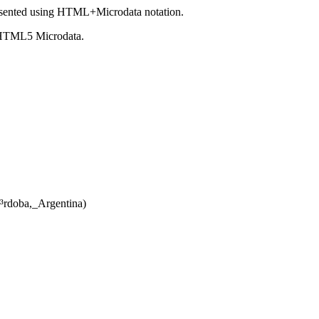
sented using HTML+Microdata notation.
 HTML5 Microdata.
Ã³rdoba,_Argentina)