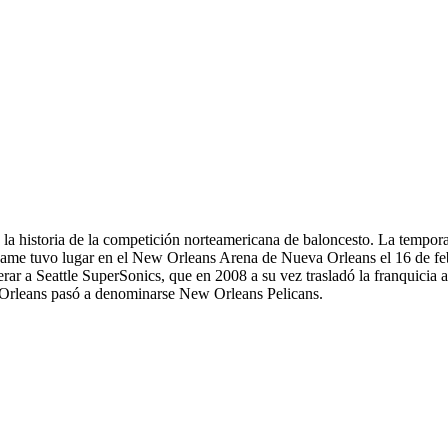
 historia de la competición norteamericana de baloncesto. La tempora
r Game tuvo lugar en el New Orleans Arena de Nueva Orleans el 16 de fe
uperar a Seattle SuperSonics, que en 2008 a su vez trasladó la franquic
 Orleans pasó a denominarse New Orleans Pelicans.​