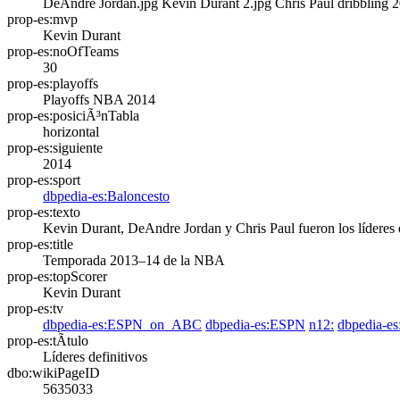
DeAndre Jordan.jpg
Kevin Durant 2.jpg
Chris Paul dribbling 
prop-es:mvp
Kevin Durant
prop-es:noOfTeams
30
prop-es:playoffs
Playoffs NBA 2014
prop-es:posiciÃ³nTabla
horizontal
prop-es:siguiente
2014
prop-es:sport
dbpedia-es:Baloncesto
prop-es:texto
Kevin Durant, DeAndre Jordan y Chris Paul fueron los líderes de
prop-es:title
Temporada 2013–14 de la NBA
prop-es:topScorer
Kevin Durant
prop-es:tv
dbpedia-es:ESPN_on_ABC
dbpedia-es:ESPN
n12:
dbpedia-
prop-es:tÃ­tulo
Líderes definitivos
dbo:wikiPageID
5635033