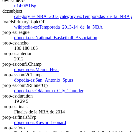
owl:sameAs
n14:0t51fsg
dct:subject
category-es:NBA_2013
category-es:Temporadas_de_la_NBA
foaf:isPrimaryTopicOf
wikipedia-es:Temporada_2013-14_de_la_NBA
prop-es:league
dbpedia-es:National_Basketball_Association
prop-es:ancho
186
180
105
prop-es:anterior
2012
prop-es:conf1Champ
dbpedia-es:Miami_Heat
prop-es:conf2Champ
dbpedia-es:San_Antonio_Spurs
prop-es:conf2RunnerUp
dbpedia-es:Oklahoma_City_Thunder
prop-es:duration
19
29
5
prop-es:finals
Finales de la NBA de 2014
prop-es:finalsMvp
dbpedia-es:Kawhi_Leonard
prop-es:foto