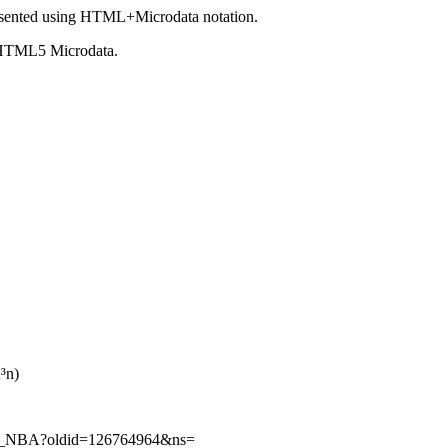
sented using HTML+Microdata notation.
 HTML5 Microdata.
³n)
e_la_NBA?oldid=126764964&ns=