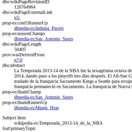
dbo:wikiPageRevisionID
126764964
dbo:wikiPageExternalLink
n5:
prop-es:conf1RunnerUp
dbpedia-es:Indiana_Pacers
prop-es:seasonChamps
dbpedia-es:San_Antonio_Spurs
dbo:wikiPageLength
50405
prov:wasDerivedFrom
n7:0
dbo:abstract
La Temporada 2013-14 de la NBA fue la sexagésima octava de la
2014, dando paso a los playoffs tres días después. El All-Sta
traslado de la franquicia Sacramento Kings a Seattle​ para rec
franquicia permaneció en Sacramento.​ La franquicia de Nueva
prop-es:finalsChamp
dbpedia-es:San_Antonio_Spurs
prop-es:finalsRunnerUp
dbpedia-es:Miami_Heat
Subject Item
wikipedia-es:Temporada_2013-14_de_la_NBA
foaf:primaryTopic