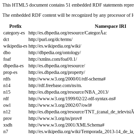
This HTML5 document contains 51 embedded RDF statements repre
The embedded RDF content will be recognized by any processor of
Prefix
Namespace IRI
category-es
http://es.dbpedia.org/resource/CategorÃ­a:
dct
http://purl.org/dc/terms/
wikipedia-es
http://es.wikipedia.org/wiki/
dbo
http://dbpedia.org/ontology/
foaf
http://xmlns.com/foaf/0.1/
dbpedia-es
http://es.dbpedia.org/resource/
prop-es
http://es.dbpedia.org/property/
rdfs
http://www.w3.org/2000/01/rdf-schema#
n14
http://rdf.freebase.com/ns/m.
n15
http://es.dbpedia.org/resource/NBA_2013/
rdf
http://www.w3.org/1999/02/22-rdf-syntax-ns#
owl
http://www.w3.org/2002/07/owl#
n12
http://es.dbpedia.org/resource/TNT_(canal_de_televisiÃ
prov
http://www.w3.org/ns/prov#
xsdh
http://www.w3.org/2001/XMLSchema#
n7
http://es.wikipedia.org/wiki/Temporada_2013-14_d