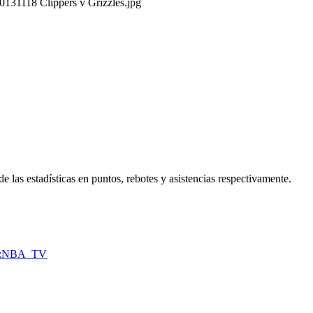
20131118 Clippers v Grizzles.jpg
 las estadísticas en puntos, rebotes y asistencias respectivamente.
es:NBA_TV