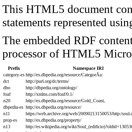
This HTML5 document con
statements represented us
The embedded RDF content 
processor of HTML5 Micro
Prefix
Namespace IRI
category-es
http://es.dbpedia.org/resource/CategorÃ­a:
dct
http://purl.org/dc/terms/
dbo
http://dbpedia.org/ontology/
foaf
http://xmlns.com/foaf/0.1/
n20
http://es.dbpedia.org/resource/Gold_Coast,
dbpedia-es
http://es.dbpedia.org/resource/
n11
https://web.archive.org/web/20090213150053/http:/soul.
prop-es
http://es.dbpedia.org/property/
n13
http://es.wikipedia.org/wiki/Soul_(edificio)?oldid=130