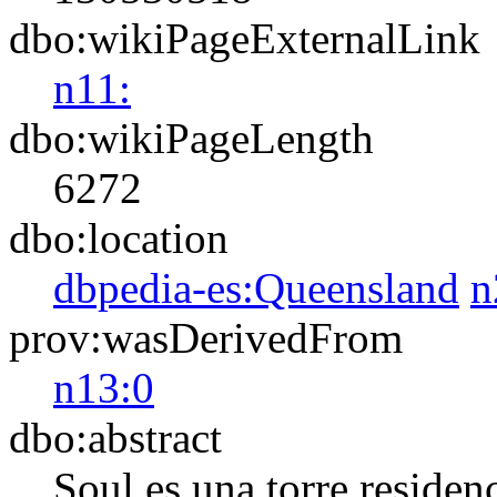
dbo:wikiPageExternalLink
n11:
dbo:wikiPageLength
6272
dbo:location
dbpedia-es:Queensland
n
prov:wasDerivedFrom
n13:0
dbo:abstract
Soul es una torre residen