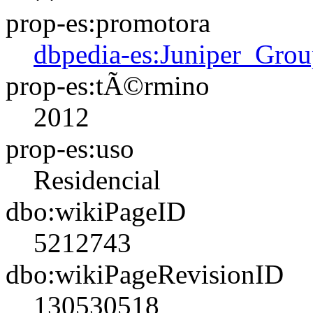
prop-es:promotora
dbpedia-es:Juniper_Gro
prop-es:tÃ©rmino
2012
prop-es:uso
Residencial
dbo:wikiPageID
5212743
dbo:wikiPageRevisionID
130530518