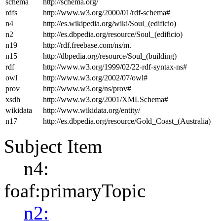
schema
http://schema.org/
rdfs
http://www.w3.org/2000/01/rdf-schema#
n4
http://es.wikipedia.org/wiki/Soul_(edificio)
n2
http://es.dbpedia.org/resource/Soul_(edificio)
n19
http://rdf.freebase.com/ns/m.
n15
http://dbpedia.org/resource/Soul_(building)
rdf
http://www.w3.org/1999/02/22-rdf-syntax-ns#
owl
http://www.w3.org/2002/07/owl#
prov
http://www.w3.org/ns/prov#
xsdh
http://www.w3.org/2001/XMLSchema#
wikidata
http://www.wikidata.org/entity/
n17
http://es.dbpedia.org/resource/Gold_Coast_(Australia)
Subject Item
n4:
foaf:primaryTopic
n2: