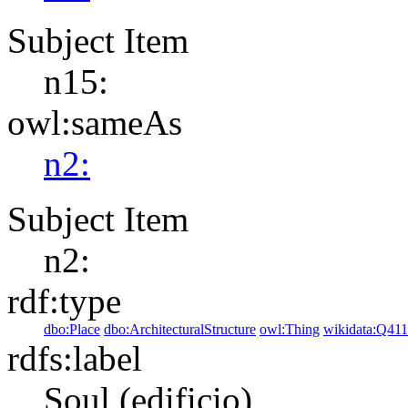
Subject Item
n15:
owl:sameAs
n2:
Subject Item
n2:
rdf:type
dbo:Place
dbo:ArchitecturalStructure
owl:Thing
wikidata:Q41
rdfs:label
Soul (edificio)