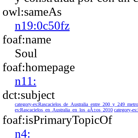
owl:sameAs
n19:0c50fz
foaf:name
Soul
foaf:homepage
n11:
dct:subject
category-es:Rascacielos_de_Australia_entre_200_y_249_metr
es:Rascacielos_en_Australia_en_los_aÃ±os_2010
category-es
foaf:isPrimaryTopicOf
n4: