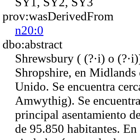
SY1, SY2, SY3
prov:wasDerivedFrom
n20:0
dbo:abstract
Shrewsbury ( (?·i) o (?·i
Shropshire, en Midlands d
Unido. Se encuentra cerca
Amwythig). Se encuentra a
principal asentamiento d
de 95.850 habitantes. En