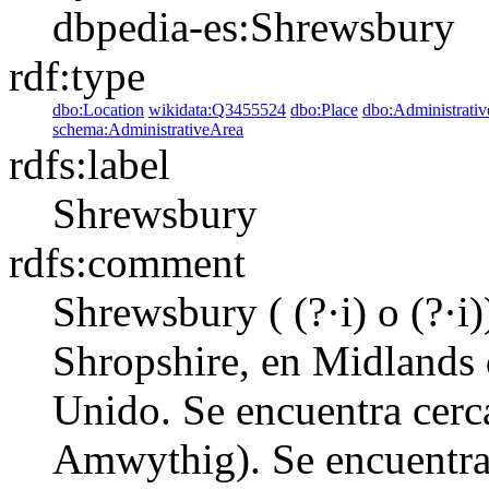
dbpedia-es:Shrewsbury
rdf:type
dbo:Location
wikidata:Q3455524
dbo:Place
dbo:Administrati
schema:AdministrativeArea
rdfs:label
Shrewsbury
rdfs:comment
Shrewsbury ( (?·i) o (?·i
Shropshire, en Midlands d
Unido. Se encuentra cerca
Amwythig). Se encuentra a