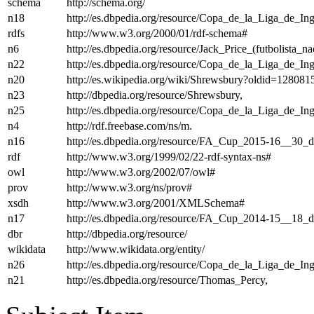
schema
http://schema.org/
n18
http://es.dbpedia.org/resource/Copa_de_la_Liga_de_I
rdfs
http://www.w3.org/2000/01/rdf-schema#
n6
http://es.dbpedia.org/resource/Jack_Price_(futbolista_
n22
http://es.dbpedia.org/resource/Copa_de_la_Liga_de_I
n20
http://es.wikipedia.org/wiki/Shrewsbury?oldid=12808
n23
http://dbpedia.org/resource/Shrewsbury,
n25
http://es.dbpedia.org/resource/Copa_de_la_Liga_de_I
n4
http://rdf.freebase.com/ns/m.
n16
http://es.dbpedia.org/resource/FA_Cup_2015-16__30_
rdf
http://www.w3.org/1999/02/22-rdf-syntax-ns#
owl
http://www.w3.org/2002/07/owl#
prov
http://www.w3.org/ns/prov#
xsdh
http://www.w3.org/2001/XMLSchema#
n17
http://es.dbpedia.org/resource/FA_Cup_2014-15__18
dbr
http://dbpedia.org/resource/
wikidata
http://www.wikidata.org/entity/
n26
http://es.dbpedia.org/resource/Copa_de_la_Liga_de_I
n21
http://es.dbpedia.org/resource/Thomas_Percy,