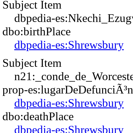
Subject Item
dbpedia-es:Nkechi_Ezu
dbo:birthPlace
dbpedia-es:Shrewsbury
Subject Item
n21:_conde_de_Worcest
prop-es:lugarDeDefunciÃ³
dbpedia-es:Shrewsbury
dbo:deathPlace
dbpedia-es:Shrewsbury