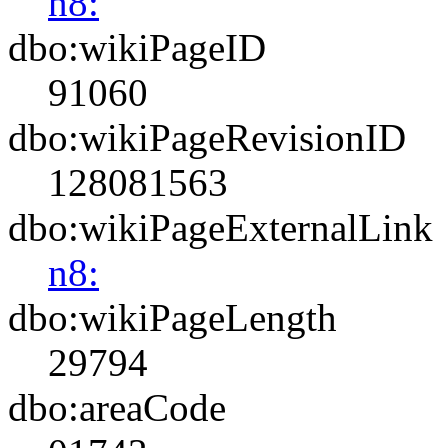
n8:
dbo:wikiPageID
91060
dbo:wikiPageRevisionID
128081563
dbo:wikiPageExternalLink
n8:
dbo:wikiPageLength
29794
dbo:areaCode