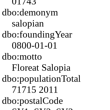
01743
dbo:demonym
salopian
dbo:foundingYear
0800-01-01
dbo:motto
Floreat Salopia
dbo:populationTotal
71715
2011
dbo:postalCode