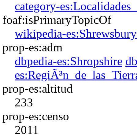
category-es:Localidades
foaf:isPrimaryTopicOf
wikipedia-es:Shrewsbury
prop-es:adm
dbpedia-es:Shropshire
db
es:RegiÃ³n_de_las_Tierr
prop-es:altitud
233
prop-es:censo
2011