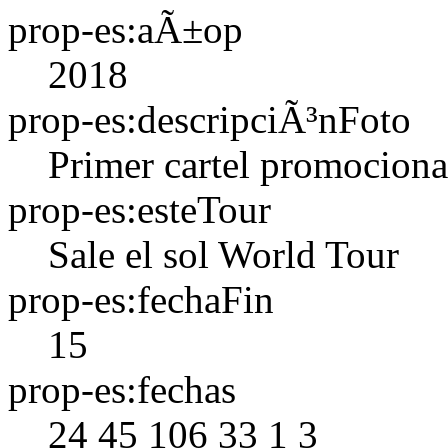
prop-es:aÃ±op
2018
prop-es:descripciÃ³nFoto
Primer cartel promocional
prop-es:esteTour
Sale el sol World Tour
prop-es:fechaFin
15
prop-es:fechas
24
45
106
33
1
3