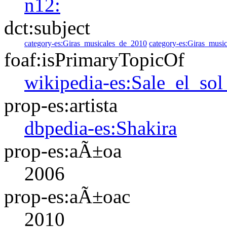
n12:
dct:subject
category-es:Giras_musicales_de_2010
category-es:Giras_musi
foaf:isPrimaryTopicOf
wikipedia-es:Sale_el_so
prop-es:artista
dbpedia-es:Shakira
prop-es:aÃ±oa
2006
prop-es:aÃ±oac
2010