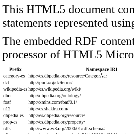
This HTML5 document con
statements represented us
The embedded RDF content 
processor of HTML5 Micro
Prefix
Namespace IRI
category-es
http://es.dbpedia.org/resource/CategorÃ­a:
dct
http://purl.org/dc/terms/
wikipedia-es
http://es.wikipedia.org/wiki/
dbo
http://dbpedia.org/ontology/
foaf
http://xmlns.com/foaf/0.1/
n12
http://es.shakira.com/
dbpedia-es
http://es.dbpedia.org/resource/
prop-es
http://es.dbpedia.org/property/
rdfs
http://www.w3.org/2000/01/rdf-schema#