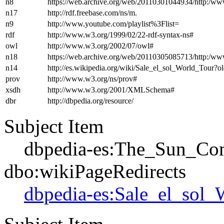
n8
https://web.archive.org/web/20110301044934/http:/www
n17
http://rdf.freebase.com/ns/m.
n9
http://www.youtube.com/playlist%3Flist=
rdf
http://www.w3.org/1999/02/22-rdf-syntax-ns#
owl
http://www.w3.org/2002/07/owl#
n18
https://web.archive.org/web/20110305085713/http:/www
n14
http://es.wikipedia.org/wiki/Sale_el_sol_World_Tour
prov
http://www.w3.org/ns/prov#
xsdh
http://www.w3.org/2001/XMLSchema#
dbr
http://dbpedia.org/resource/
Subject Item
dbpedia-es:The_Sun_C
dbo:wikiPageRedirects
dbpedia-es:Sale_el_sol