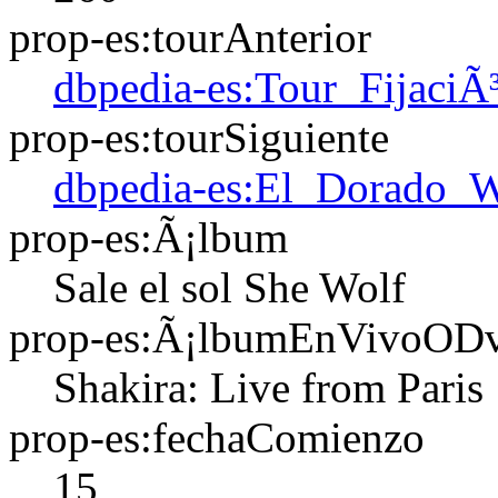
prop-es:tourAnterior
dbpedia-es:Tour_FijaciÃ
prop-es:tourSiguiente
dbpedia-es:El_Dorado_
prop-es:Ã¡lbum
Sale el sol
She Wolf
prop-es:Ã¡lbumEnVivoOD
Shakira: Live from Paris
prop-es:fechaComienzo
15