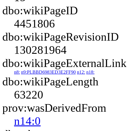
dbo:wikiPageID
4451806
dbo:wikiPageRevisionID
130281964
dbo:wikiPageExternalLink
n8:
n9:PLBBD6983ED3E2FF90
n12:
n18:
dbo:wikiPageLength
63220
prov:wasDerivedFrom
n14:0