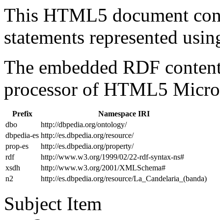
This HTML5 document con
statements represented us
The embedded RDF content 
processor of HTML5 Micro
Prefix
Namespace IRI
dbo
http://dbpedia.org/ontology/
dbpedia-es
http://es.dbpedia.org/resource/
prop-es
http://es.dbpedia.org/property/
rdf
http://www.w3.org/1999/02/22-rdf-syntax-ns#
xsdh
http://www.w3.org/2001/XMLSchema#
n2
http://es.dbpedia.org/resource/La_Candelaria_(banda)
Subject Item