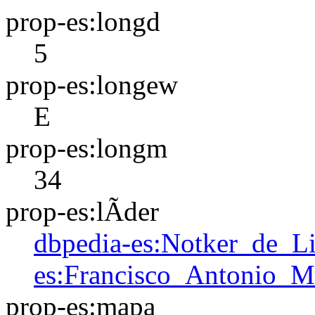
prop-es:longd
5
prop-es:longew
E
prop-es:longm
34
prop-es:lÃ­der
dbpedia-es:Notker_de_Li
es:Francisco_Antonio_
prop-es:mapa