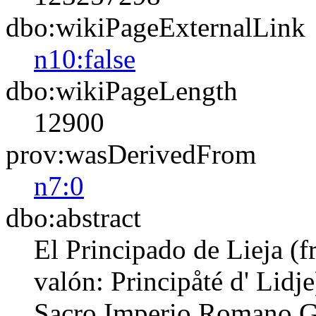
dbo:wikiPageExternalLink
n10:false
dbo:wikiPageLength
12900
prov:wasDerivedFrom
n7:0
dbo:abstract
El Principado de Lieja (f
valón: Principåté d' Lidje
Sacro Imperio Romano Ge