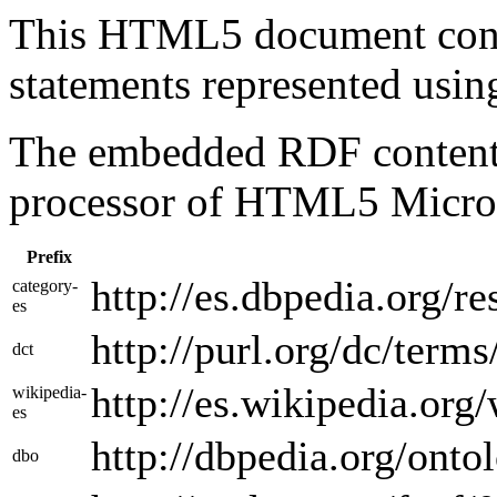
This HTML5 document con
statements represented us
The embedded RDF content 
processor of HTML5 Micro
Prefix
http://es.dbpedia.org/r
category-
es
http://purl.org/dc/terms
dct
http://es.wikipedia.org/
wikipedia-
es
http://dbpedia.org/onto
dbo