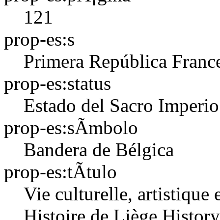
121
prop-es:s
Primera República Franc
prop-es:status
Estado del Sacro Imper
prop-es:sÃ­mbolo
Bandera de Bélgica
prop-es:tÃ­tulo
Vie culturelle, artistique
Histoire de Liège
History