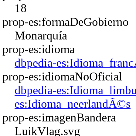
18
prop-es:formaDeGobierno
Monarquía
prop-es:idioma
dbpedia-es:Idioma_fran
prop-es:idiomaNoOficial
dbpedia-es:Idioma_lim
es:Idioma_neerlandÃ©s
prop-es:imagenBandera
LuikVlag.svg