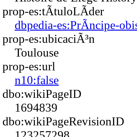
prop-es:tÃ­tuloLÃ­der
dbpedia-es:PrÃ­ncipe-obi
prop-es:ubicaciÃ³n
Toulouse
prop-es:url
n10:false
dbo:wikiPageID
1694839
dbo:wikiPageRevisionID
123257298