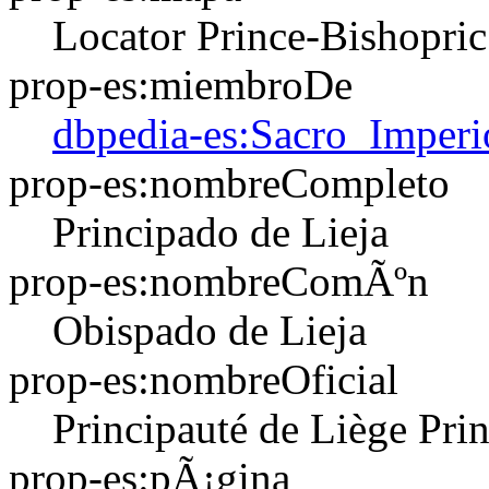
Locator Prince-Bishopric
prop-es:miembroDe
dbpedia-es:Sacro_Impe
prop-es:nombreCompleto
Principado de Lieja
prop-es:nombreComÃºn
Obispado de Lieja
prop-es:nombreOficial
Principauté de Liège
Pri
prop-es:pÃ¡gina