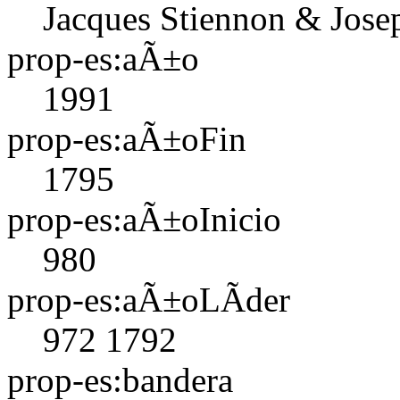
Jacques Stiennon & Jose
prop-es:aÃ±o
1991
prop-es:aÃ±oFin
1795
prop-es:aÃ±oInicio
980
prop-es:aÃ±oLÃ­der
972
1792
prop-es:bandera