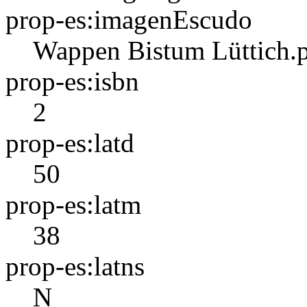
prop-es:imagenEscudo
Wappen Bistum Lüttich.
prop-es:isbn
2
prop-es:latd
50
prop-es:latm
38
prop-es:latns
N