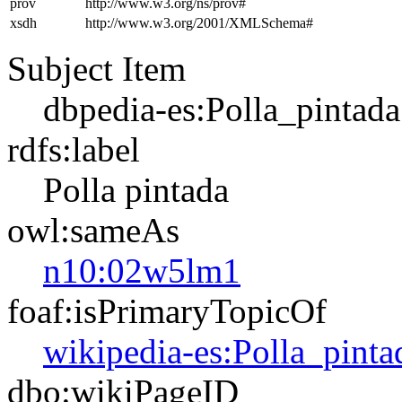
prov
http://www.w3.org/ns/prov#
xsdh
http://www.w3.org/2001/XMLSchema#
Subject Item
dbpedia-es:Polla_pintada
rdfs:label
Polla pintada
owl:sameAs
n10:02w5lm1
foaf:isPrimaryTopicOf
wikipedia-es:Polla_pinta
dbo:wikiPageID