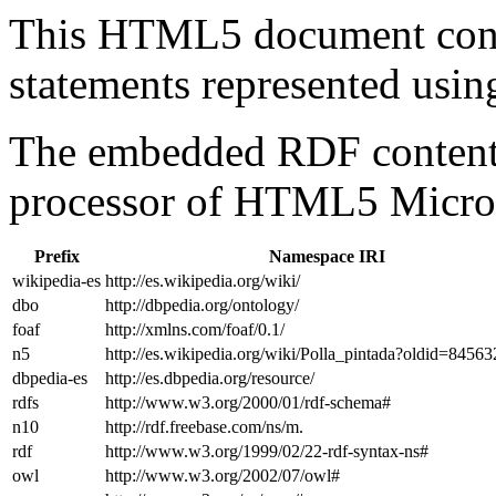
This HTML5 document con
statements represented us
The embedded RDF content 
processor of HTML5 Micro
Prefix
Namespace IRI
wikipedia-es
http://es.wikipedia.org/wiki/
dbo
http://dbpedia.org/ontology/
foaf
http://xmlns.com/foaf/0.1/
n5
http://es.wikipedia.org/wiki/Polla_pintada?oldid=845
dbpedia-es
http://es.dbpedia.org/resource/
rdfs
http://www.w3.org/2000/01/rdf-schema#
n10
http://rdf.freebase.com/ns/m.
rdf
http://www.w3.org/1999/02/22-rdf-syntax-ns#
owl
http://www.w3.org/2002/07/owl#