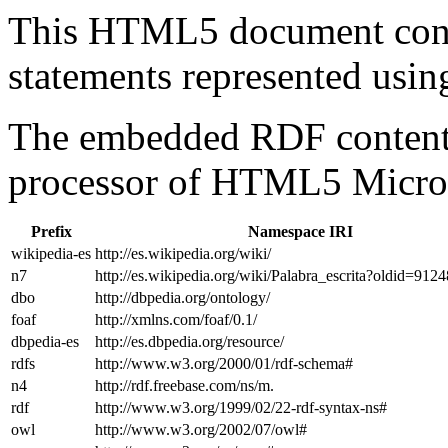
This HTML5 document con
statements represented us
The embedded RDF content 
processor of HTML5 Micro
Prefix
Namespace IRI
wikipedia-es
http://es.wikipedia.org/wiki/
n7
http://es.wikipedia.org/wiki/Palabra_escrita?oldid=91
dbo
http://dbpedia.org/ontology/
foaf
http://xmlns.com/foaf/0.1/
dbpedia-es
http://es.dbpedia.org/resource/
rdfs
http://www.w3.org/2000/01/rdf-schema#
n4
http://rdf.freebase.com/ns/m.
rdf
http://www.w3.org/1999/02/22-rdf-syntax-ns#
owl
http://www.w3.org/2002/07/owl#