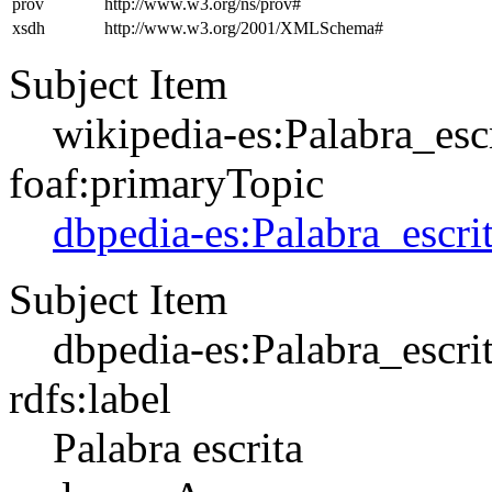
prov
http://www.w3.org/ns/prov#
xsdh
http://www.w3.org/2001/XMLSchema#
Subject Item
wikipedia-es:Palabra_esc
foaf:primaryTopic
dbpedia-es:Palabra_escri
Subject Item
dbpedia-es:Palabra_escri
rdfs:label
Palabra escrita