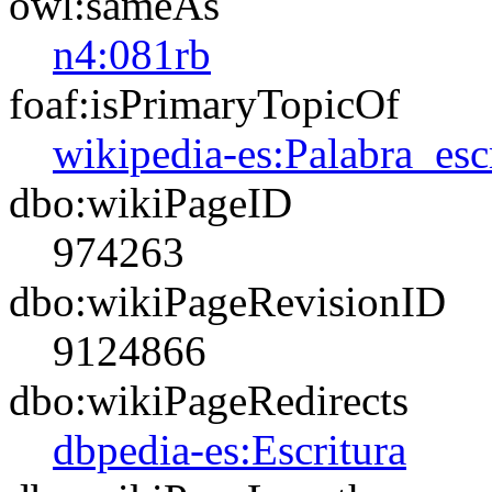
owl:sameAs
n4:081rb
foaf:isPrimaryTopicOf
wikipedia-es:Palabra_esc
dbo:wikiPageID
974263
dbo:wikiPageRevisionID
9124866
dbo:wikiPageRedirects
dbpedia-es:Escritura