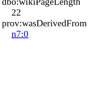
dbo:wikiPageLength
22
prov:wasDerivedFrom
n7:0