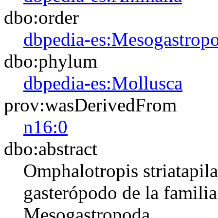
dbo:order
dbpedia-es:Mesogastrop
dbo:phylum
dbpedia-es:Mollusca
prov:wasDerivedFrom
n16:0
dbo:abstract
Omphalotropis striatapil
gasterópodo de la familia
Mesogastropoda.