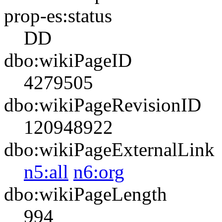
prop-es:status
DD
dbo:wikiPageID
4279505
dbo:wikiPageRevisionID
120948922
dbo:wikiPageExternalLink
n5:all
n6:org
dbo:wikiPageLength
994