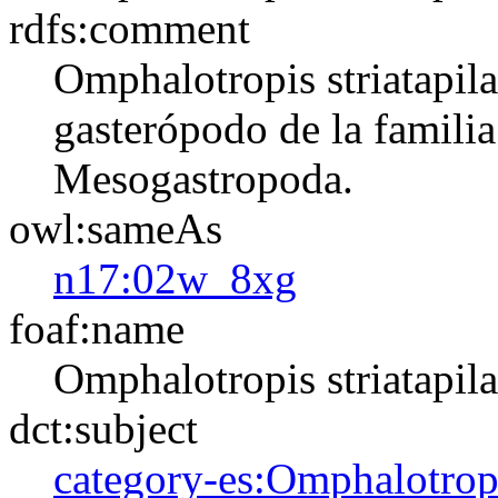
rdfs:comment
Omphalotropis striatapil
gasterópodo de la familia
Mesogastropoda.
owl:sameAs
n17:02w_8xg
foaf:name
Omphalotropis striatapila
dct:subject
category-es:Omphalotrop