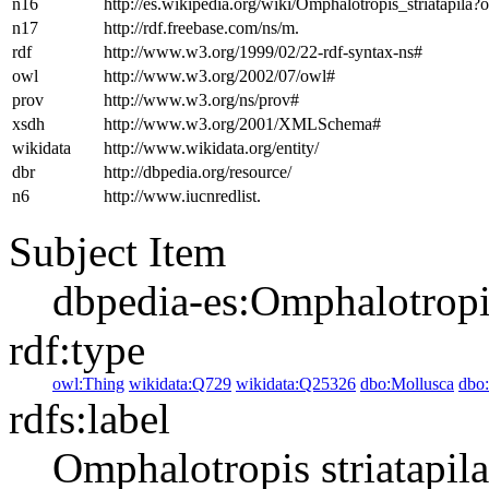
n16
http://es.wikipedia.org/wiki/Omphalotropis_striatapi
n17
http://rdf.freebase.com/ns/m.
rdf
http://www.w3.org/1999/02/22-rdf-syntax-ns#
owl
http://www.w3.org/2002/07/owl#
prov
http://www.w3.org/ns/prov#
xsdh
http://www.w3.org/2001/XMLSchema#
wikidata
http://www.wikidata.org/entity/
dbr
http://dbpedia.org/resource/
n6
http://www.iucnredlist.
Subject Item
dbpedia-es:Omphalotropis
rdf:type
owl:Thing
wikidata:Q729
wikidata:Q25326
dbo:Mollusca
dbo
rdfs:label
Omphalotropis striatapila