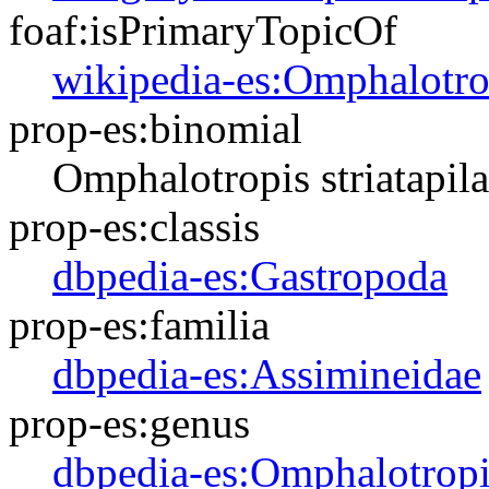
foaf:isPrimaryTopicOf
wikipedia-es:Omphalotrop
prop-es:binomial
Omphalotropis striatapila
prop-es:classis
dbpedia-es:Gastropoda
prop-es:familia
dbpedia-es:Assimineidae
prop-es:genus
dbpedia-es:Omphalotropi