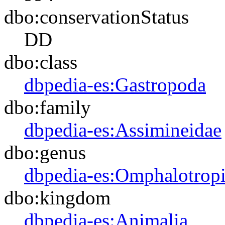
dbo:conservationStatus
DD
dbo:class
dbpedia-es:Gastropoda
dbo:family
dbpedia-es:Assimineidae
dbo:genus
dbpedia-es:Omphalotropi
dbo:kingdom
dbpedia-es:Animalia