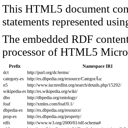
This HTML5 document con
statements represented us
The embedded RDF content 
processor of HTML5 Micro
Prefix
Namespace IRI
dct
http://purl.org/dc/terms/
category-es
http://es.dbpedia.org/resource/CategorÃ­a:
n5
http://www.iucnredlist.org/search/details.php/15292/
wikipedia-es
http://es.wikipedia.org/wiki/
dbo
http://dbpedia.org/ontology/
foaf
http://xmlns.com/foaf/0.1/
dbpedia-es
http://es.dbpedia.org/resource/
prop-es
http://es.dbpedia.org/property/
rdfs
http://www.w3.org/2000/01/rdf-schema#