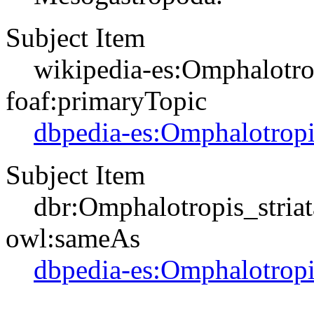
Subject Item
wikipedia-es:Omphalotrop
foaf:primaryTopic
dbpedia-es:Omphalotropis
Subject Item
dbr:Omphalotropis_striat
owl:sameAs
dbpedia-es:Omphalotropis