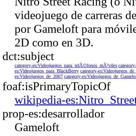
Nitro Street Racing (o Ni
videojuego de carreras d
por Gameloft para móvile
2D como en 3D.​​​
dct:subject
category-es:Videojuegos_para_telÃ©fonos_mÃ³viles
category
es:Videojuegos_para_BlackBerry
category-es:Videojuegos_de_
es:Videojuegos_de_2007
category-es:Videojuegos_de_Gamelo
foaf:isPrimaryTopicOf
wikipedia-es:Nitro_Stre
prop-es:desarrollador
Gameloft