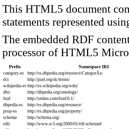
This HTML5 document con
statements represented us
The embedded RDF content 
processor of HTML5 Micro
Prefix
Namespace IRI
category-es
http://es.dbpedia.org/resource/CategorÃ­a:
dct
http://purl.org/dc/terms/
wikipedia-es
http://es.wikipedia.org/wiki/
dbo
http://dbpedia.org/ontology/
foaf
http://xmlns.com/foaf/0.1/
dbpedia-es
http://es.dbpedia.org/resource/
prop-es
http://es.dbpedia.org/property/
schema
http://schema.org/
rdfs
http://www.w3.org/2000/01/rdf-schema#