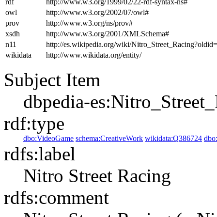
rdf
http://www.w3.org/1999/02/22-rdf-syntax-ns#
owl
http://www.w3.org/2002/07/owl#
prov
http://www.w3.org/ns/prov#
xsdh
http://www.w3.org/2001/XMLSchema#
n11
http://es.wikipedia.org/wiki/Nitro_Street_Racing?old
wikidata
http://www.wikidata.org/entity/
Subject Item
dbpedia-es:Nitro_Street
rdf:type
dbo:VideoGame
schema:CreativeWork
wikidata:Q386724
dbo
rdfs:label
Nitro Street Racing
rdfs:comment