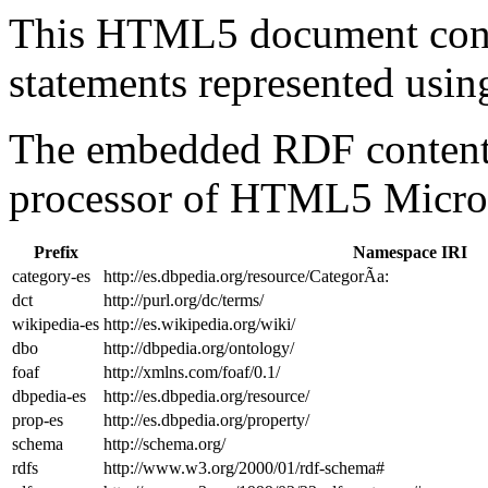
This HTML5 document con
statements represented us
The embedded RDF content 
processor of HTML5 Micro
Prefix
Namespace IRI
category-es
http://es.dbpedia.org/resource/CategorÃ­a:
dct
http://purl.org/dc/terms/
wikipedia-es
http://es.wikipedia.org/wiki/
dbo
http://dbpedia.org/ontology/
foaf
http://xmlns.com/foaf/0.1/
dbpedia-es
http://es.dbpedia.org/resource/
prop-es
http://es.dbpedia.org/property/
schema
http://schema.org/
rdfs
http://www.w3.org/2000/01/rdf-schema#