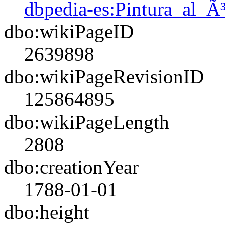
dbpedia-es:Pintura_al_Ã
dbo:wikiPageID
2639898
dbo:wikiPageRevisionID
125864895
dbo:wikiPageLength
2808
dbo:creationYear
1788-01-01
dbo:height