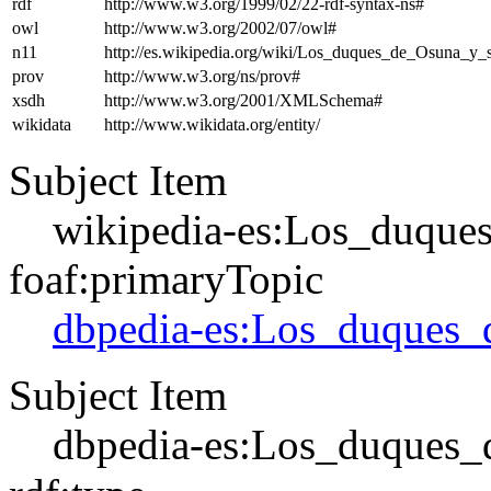
rdf
http://www.w3.org/1999/02/22-rdf-syntax-ns#
owl
http://www.w3.org/2002/07/owl#
n11
http://es.wikipedia.org/wiki/Los_duques_de_Osuna_y
prov
http://www.w3.org/ns/prov#
xsdh
http://www.w3.org/2001/XMLSchema#
wikidata
http://www.wikidata.org/entity/
Subject Item
wikipedia-es:Los_duque
foaf:primaryTopic
dbpedia-es:Los_duques_
Subject Item
dbpedia-es:Los_duques_