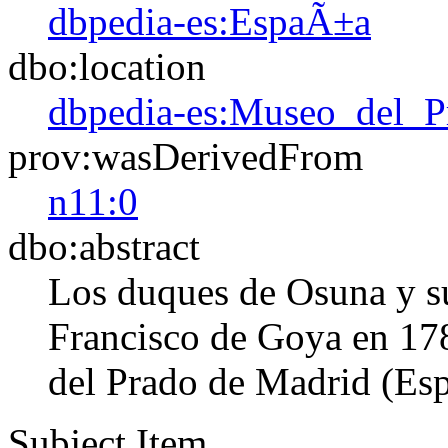
dbpedia-es:EspaÃ±a
dbo:location
dbpedia-es:Museo_del_P
prov:wasDerivedFrom
n11:0
dbo:abstract
Los duques de Osuna y su
Francisco de Goya en 17
del Prado de Madrid (Esp
Subject Item