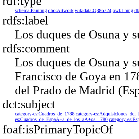
rdf:type
schema:Painting
dbo:Artwork
wikidata:Q386724
owl:Thing
d
rdfs:label
Los duques de Osuna y su
rdfs:comment
Los duques de Osuna y su
Francisco de Goya en 17
del Prado de Madrid (Esp
dct:subject
category-es:Cuadros_de_1788
category-es:Adquisiciones_de
es:Cuadros_de_EspaÃ±a_de_los_aÃ±os_1780
category-es:E
foaf:isPrimaryTopicOf