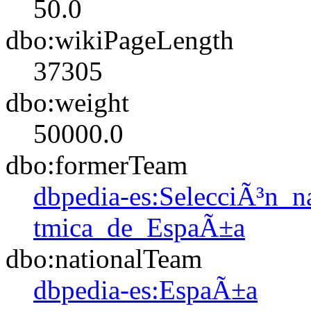
50.0
dbo:wikiPageLength
37305
dbo:weight
50000.0
dbo:formerTeam
dbpedia-es:SelecciÃ³n_n
tmica_de_EspaÃ±a
dbo:nationalTeam
dbpedia-es:EspaÃ±a