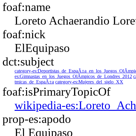
foaf:name
Loreto Achaerandio
Lore
foaf:nick
ElEquipaso
dct:subject
category-es:Deportistas_de_EspaÃ±a_en_los_Juegos_OlÃ­mp
es:Gimnastas_en_los_Juegos_OlÃ­mpicos_de_Londres_2012
c
tmicas_de_EspaÃ±a
category-es:Mujeres_del_siglo_XX
foaf:isPrimaryTopicOf
wikipedia-es:Loreto_Ach
prop-es:apodo
El Equipaso