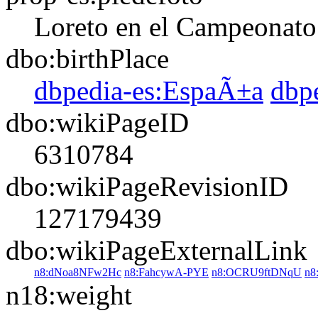
Loreto en el Campeonato
dbo:birthPlace
dbpedia-es:EspaÃ±a
dbp
dbo:wikiPageID
6310784
dbo:wikiPageRevisionID
127179439
dbo:wikiPageExternalLink
n8:dNoa8NFw2Hc
n8:FahcywA-PYE
n8:OCRU9ftDNqU
n8
n18:weight