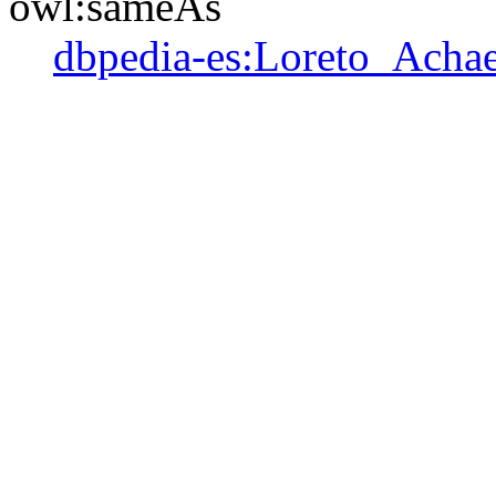
owl:sameAs
dbpedia-es:Loreto_Acha