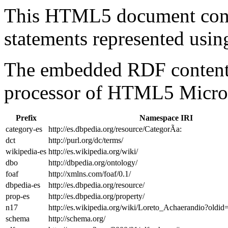
This HTML5 document con
statements represented us
The embedded RDF content 
processor of HTML5 Micro
Prefix
Namespace IRI
category-es
http://es.dbpedia.org/resource/CategorÃ­a:
dct
http://purl.org/dc/terms/
wikipedia-es
http://es.wikipedia.org/wiki/
dbo
http://dbpedia.org/ontology/
foaf
http://xmlns.com/foaf/0.1/
dbpedia-es
http://es.dbpedia.org/resource/
prop-es
http://es.dbpedia.org/property/
n17
http://es.wikipedia.org/wiki/Loreto_Achaerandio?old
schema
http://schema.org/