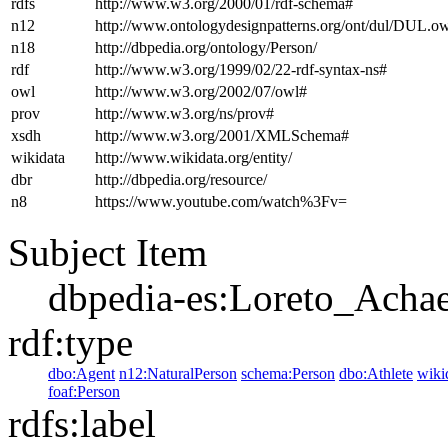
rdfs
http://www.w3.org/2000/01/rdf-schema#
n12
http://www.ontologydesignpatterns.org/ont/dul/DUL.o
n18
http://dbpedia.org/ontology/Person/
rdf
http://www.w3.org/1999/02/22-rdf-syntax-ns#
owl
http://www.w3.org/2002/07/owl#
prov
http://www.w3.org/ns/prov#
xsdh
http://www.w3.org/2001/XMLSchema#
wikidata
http://www.wikidata.org/entity/
dbr
http://dbpedia.org/resource/
n8
https://www.youtube.com/watch%3Fv=
Subject Item
dbpedia-es:Loreto_Acha
rdf:type
dbo:Agent
n12:NaturalPerson
schema:Person
dbo:Athlete
wiki
foaf:Person
rdfs:label