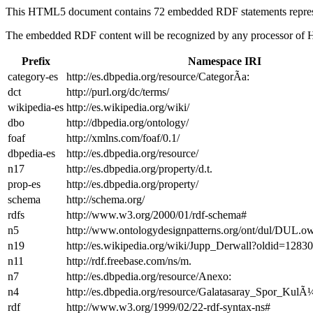
This HTML5 document contains 72 embedded RDF statements repre
The embedded RDF content will be recognized by any processor of
Prefix
Namespace IRI
category-es
http://es.dbpedia.org/resource/CategorÃ­a:
dct
http://purl.org/dc/terms/
wikipedia-es
http://es.wikipedia.org/wiki/
dbo
http://dbpedia.org/ontology/
foaf
http://xmlns.com/foaf/0.1/
dbpedia-es
http://es.dbpedia.org/resource/
n17
http://es.dbpedia.org/property/d.t.
prop-es
http://es.dbpedia.org/property/
schema
http://schema.org/
rdfs
http://www.w3.org/2000/01/rdf-schema#
n5
http://www.ontologydesignpatterns.org/ont/dul/DUL.o
n19
http://es.wikipedia.org/wiki/Jupp_Derwall?oldid=128
n11
http://rdf.freebase.com/ns/m.
n7
http://es.dbpedia.org/resource/Anexo:
n4
http://es.dbpedia.org/resource/Galatasaray_Spor_Kul
rdf
http://www.w3.org/1999/02/22-rdf-syntax-ns#