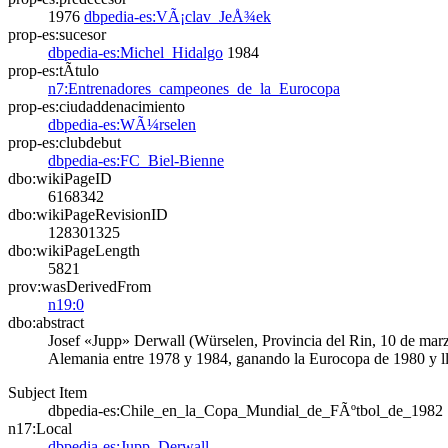
1976
dbpedia-es:VÃ¡clav_JeÅ¾ek
prop-es:sucesor
dbpedia-es:Michel_Hidalgo
1984
prop-es:tÃ­tulo
n7:Entrenadores_campeones_de_la_Eurocopa
prop-es:ciudaddenacimiento
dbpedia-es:WÃ¼rselen
prop-es:clubdebut
dbpedia-es:FC_Biel-Bienne
dbo:wikiPageID
6168342
dbo:wikiPageRevisionID
128301325
dbo:wikiPageLength
5821
prov:wasDerivedFrom
n19:0
dbo:abstract
Josef «Jupp» Derwall (Würselen, Provincia del Rin, 10 de marzo
Alemania entre 1978 y 1984, ganando la Eurocopa de 1980 y ll
Subject Item
dbpedia-es:Chile_en_la_Copa_Mundial_de_FÃºtbol_de_1982
n17:Local
dbpedia-es:Jupp_Derwall