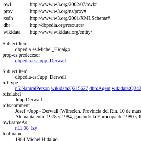
owl
http://www.w3.org/2002/07/owl#
prov
http://www.w3.org/ns/prov#
xsdh
http://www.w3.org/2001/XMLSchema#
dbr
http://dbpedia.org/resource/
wikidata
http://www.wikidata.org/entity/
Subject Item
dbpedia-es:Michel_Hidalgo
prop-es:predecesor
dbpedia-es:Jupp_Derwall
Subject Item
dbpedia-es:Jupp_Derwall
rdf:type
n5:NaturalPerson
wikidata:Q215627
dbo:Agent
wikidata:Q24
rdfs:label
Jupp Derwall
rdfs:comment
Josef «Jupp» Derwall (Würselen, Provincia del Rin, 10 de marzo
Alemania entre 1978 y 1984, ganando la Eurocopa de 1980 y ll
owl:sameAs
n11:08_lzy
foaf:name
1984
Michel Hidalgo