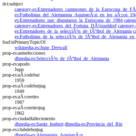
dct:subject
category-es:Entrenadores_campeones_de_la_Eurocopa_de_FÃ
es:Futbolistas_del_Alemannia_AquisgrÃ¡n_en_los_aÃ±os_19
es:Entrenadores_que_disputaron_la_Eurocopa_de_1984
categ
category-es:Entrenadores_del_Fortuna_DÃ¼sseldorf
category
es:Entrenadores_de_la_selecciÃ³n_de_fÃºtbol_de_Alemania
c
es:Futbolistas_de_la_selecciÃ³n_de_fÃºtbol_de_Alemania_e
foaf:isPrimaryTopicOf
wikipedia-es:Jupp_Derwall
prop-es:antselecciones
dbpedia-es:SelecciÃ³n_de_fÃºtbol_de_Alemania
prop-es:apodo
Jupp
prop-es:aÃ±odebut
1959
prop-es:aÃ±odebutjug
1949
prop-es:aÃ±oretiro
1987
prop-es:aÃ±oretirojug
1962
prop-es:ciudadfallecimiento
dbpedia-es:Sankt_Ingbert
dbpedia-es:Provincia_del_Rin
prop-es:clubdebutjug
dbpedia-es:Alemannia_AquisgrÃ¡n