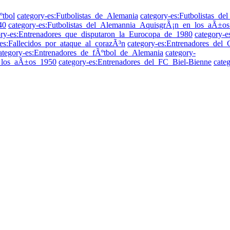
ºtbol
category-es:Futbolistas_de_Alemania
category-es:Futbolistas_d
40
category-es:Futbolistas_del_Alemannia_AquisgrÃ¡n_en_los_aÃ±o
ory-es:Entrenadores_que_disputaron_la_Eurocopa_de_1980
category-
-es:Fallecidos_por_ataque_al_corazÃ³n
category-es:Entrenadores_del_
ategory-es:Entrenadores_de_fÃºtbol_de_Alemania
category-
n_los_aÃ±os_1950
category-es:Entrenadores_del_FC_Biel-Bienne
cate