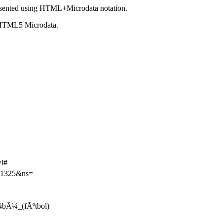
sented using HTML+Microdata notation.
 HTML5 Microdata.
wl#
301325&ns=
Ã¼bÃ¼_(fÃºtbol)