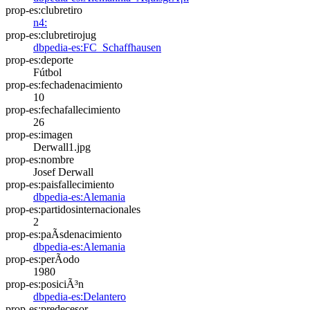
prop-es:clubretiro
n4:
prop-es:clubretirojug
dbpedia-es:FC_Schaffhausen
prop-es:deporte
Fútbol
prop-es:fechadenacimiento
10
prop-es:fechafallecimiento
26
prop-es:imagen
Derwall1.jpg
prop-es:nombre
Josef Derwall
prop-es:paisfallecimiento
dbpedia-es:Alemania
prop-es:partidosinternacionales
2
prop-es:paÃ­sdenacimiento
dbpedia-es:Alemania
prop-es:perÃ­odo
1980
prop-es:posiciÃ³n
dbpedia-es:Delantero
prop-es:predecesor