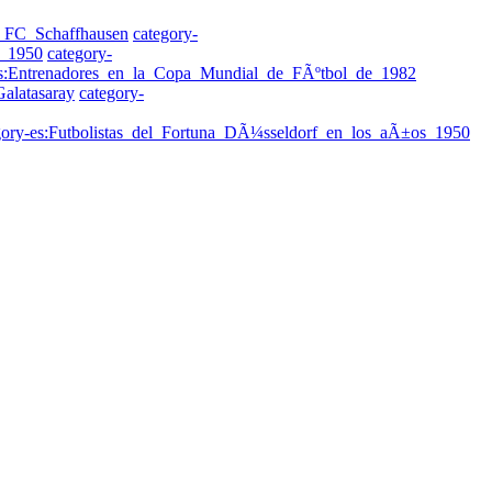
el_FC_Schaffhausen
category-
s_1950
category-
es:Entrenadores_en_la_Copa_Mundial_de_FÃºtbol_de_1982
Galatasaray
category-
gory-es:Futbolistas_del_Fortuna_DÃ¼sseldorf_en_los_aÃ±os_1950