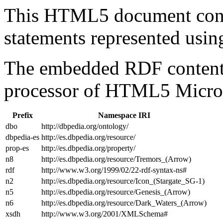
This HTML5 document con
statements represented us
The embedded RDF content 
processor of HTML5 Micro
Prefix
Namespace IRI
dbo
http://dbpedia.org/ontology/
dbpedia-es
http://es.dbpedia.org/resource/
prop-es
http://es.dbpedia.org/property/
n8
http://es.dbpedia.org/resource/Tremors_(Arrow)
rdf
http://www.w3.org/1999/02/22-rdf-syntax-ns#
n2
http://es.dbpedia.org/resource/Icon_(Stargate_SG-1)
n5
http://es.dbpedia.org/resource/Genesis_(Arrow)
n6
http://es.dbpedia.org/resource/Dark_Waters_(Arrow)
xsdh
http://www.w3.org/2001/XMLSchema#