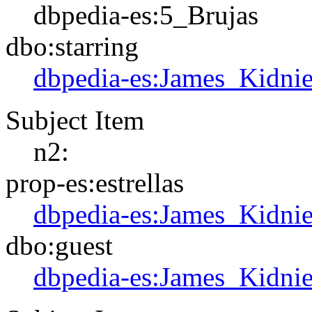
dbpedia-es:5_Brujas
dbo:starring
dbpedia-es:James_Kidni
Subject Item
n2:
prop-es:estrellas
dbpedia-es:James_Kidni
dbo:guest
dbpedia-es:James_Kidni