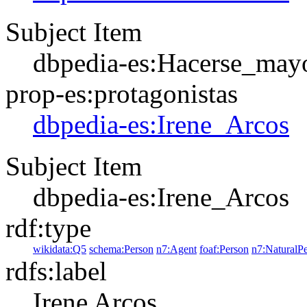
Subject Item
dbpedia-es:Hacerse_may
prop-es:protagonistas
dbpedia-es:Irene_Arcos
Subject Item
dbpedia-es:Irene_Arcos
rdf:type
wikidata:Q5
schema:Person
n7:Agent
foaf:Person
n7:NaturalP
rdfs:label
Irene Arcos