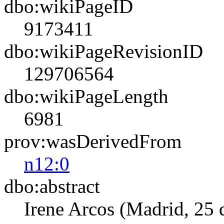
dbo:wikiPageID
9173411
dbo:wikiPageRevisionID
129706564
dbo:wikiPageLength
6981
prov:wasDerivedFrom
n12:0
dbo:abstract
Irene Arcos (Madrid, 25 d