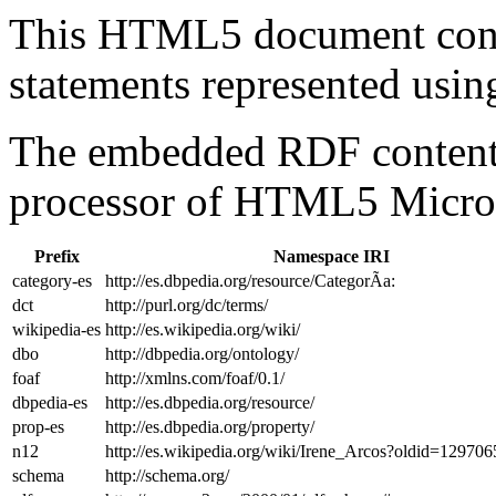
This HTML5 document con
statements represented us
The embedded RDF content 
processor of HTML5 Micro
Prefix
Namespace IRI
category-es
http://es.dbpedia.org/resource/CategorÃ­a:
dct
http://purl.org/dc/terms/
wikipedia-es
http://es.wikipedia.org/wiki/
dbo
http://dbpedia.org/ontology/
foaf
http://xmlns.com/foaf/0.1/
dbpedia-es
http://es.dbpedia.org/resource/
prop-es
http://es.dbpedia.org/property/
n12
http://es.wikipedia.org/wiki/Irene_Arcos?oldid=1297
schema
http://schema.org/