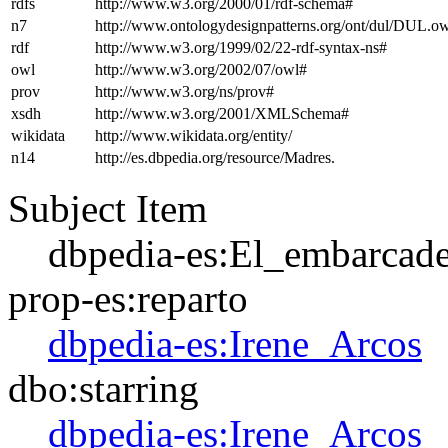
rdfs
http://www.w3.org/2000/01/rdf-schema#
n7
http://www.ontologydesignpatterns.org/ont/dul/DUL.o
rdf
http://www.w3.org/1999/02/22-rdf-syntax-ns#
owl
http://www.w3.org/2002/07/owl#
prov
http://www.w3.org/ns/prov#
xsdh
http://www.w3.org/2001/XMLSchema#
wikidata
http://www.wikidata.org/entity/
n14
http://es.dbpedia.org/resource/Madres.
Subject Item
dbpedia-es:El_embarcad
prop-es:reparto
dbpedia-es:Irene_Arcos
dbo:starring
dbpedia-es:Irene_Arcos