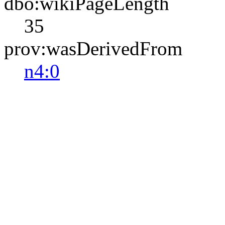
dbo:wikiPageLength
35
prov:wasDerivedFrom
n4:0