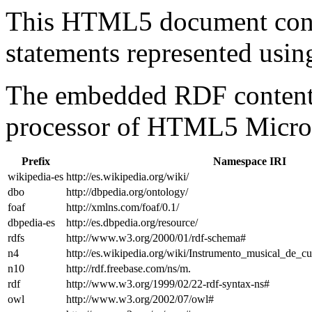
This HTML5 document con
statements represented us
The embedded RDF content 
processor of HTML5 Micro
Prefix
Namespace IRI
wikipedia-es
http://es.wikipedia.org/wiki/
dbo
http://dbpedia.org/ontology/
foaf
http://xmlns.com/foaf/0.1/
dbpedia-es
http://es.dbpedia.org/resource/
rdfs
http://www.w3.org/2000/01/rdf-schema#
n4
http://es.wikipedia.org/wiki/Instrumento_musical_de
n10
http://rdf.freebase.com/ns/m.
rdf
http://www.w3.org/1999/02/22-rdf-syntax-ns#
owl
http://www.w3.org/2002/07/owl#