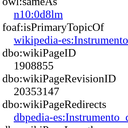
owl:sameAs
n10:0d8lm
foaf:isPrimaryTopicOf
wikipedia-es:Instrument
dbo:wikiPageID
1908855
dbo:wikiPageRevisionID
20353147
dbo:wikiPageRedirects
dbpedia-es:Instrumento_