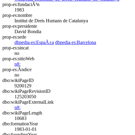
prop-es:fundaciÃ³n
1983
prop-es:nombre
Institut de Drets Humans de Catalunya
prop-es:presidente
David Bondia
prop-es:sede
dbpedia-es:EspaÃ±a
dbpedia-es:Barcelona
prop-es:sincat
no
prop-es:sitioWeb
n8:
prop-es:Ã­ndice
no
dbo:wikiPageID
9200129
dbo:wikiPageRevisionID
125203050
dbo:wikiPageExternalLink
n8:
dbo:wikiPageLength
10683
dbo:formationYear
1983-01-01
dbo:foundingYear