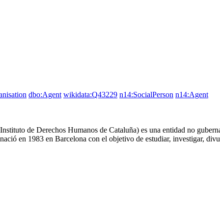
nisation
dbo:Agent
wikidata:Q43229
n14:SocialPerson
n14:Agent
Instituto de Derechos Humanos de Cataluña) es una entidad no guberna
ació en 1983 en Barcelona con el objetivo de estudiar, investigar, di