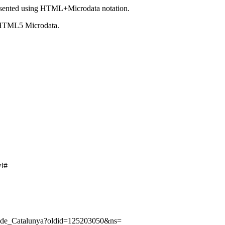
sented using HTML+Microdata notation.
 HTML5 Microdata.
wl#
ns_de_Catalunya?oldid=125203050&ns=