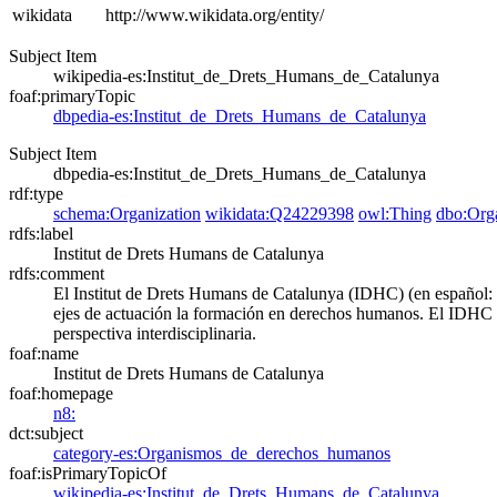
wikidata
http://www.wikidata.org/entity/
Subject Item
wikipedia-es:Institut_de_Drets_Humans_de_Catalunya
foaf:primaryTopic
dbpedia-es:Institut_de_Drets_Humans_de_Catalunya
Subject Item
dbpedia-es:Institut_de_Drets_Humans_de_Catalunya
rdf:type
schema:Organization
wikidata:Q24229398
owl:Thing
dbo:Orga
rdfs:label
Institut de Drets Humans de Catalunya
rdfs:comment
El Institut de Drets Humans de Catalunya (IDHC) (en español: 
ejes de actuación la formación en derechos humanos. El IDHC n
perspectiva interdisciplinaria.​​
foaf:name
Institut de Drets Humans de Catalunya
foaf:homepage
n8:
dct:subject
category-es:Organismos_de_derechos_humanos
foaf:isPrimaryTopicOf
wikipedia-es:Institut_de_Drets_Humans_de_Catalunya