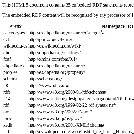
This HTML5 document contains 35 embedded RDF statements repre
The embedded RDF content will be recognized by any processor of
Prefix
Namespace IRI
category-es
http://es.dbpedia.org/resource/CategorÃ­a:
dct
http://purl.org/dc/terms/
wikipedia-es
http://es.wikipedia.org/wiki/
dbo
http://dbpedia.org/ontology/
foaf
http://xmlns.com/foaf/0.1/
dbpedia-es
http://es.dbpedia.org/resource/
prop-es
http://es.dbpedia.org/property/
schema
http://schema.org/
n8
https://www.idhc.org/
rdfs
http://www.w3.org/2000/01/rdf-schema#
n14
http://www.ontologydesignpatterns.org/ont/dul/DUL.o
rdf
http://www.w3.org/1999/02/22-rdf-syntax-ns#
owl
http://www.w3.org/2002/07/owl#
prov
http://www.w3.org/ns/prov#
xsdh
http://www.w3.org/2001/XMLSchema#
n16
http://es.wikipedia.org/wiki/Institut_de_Drets_Huma