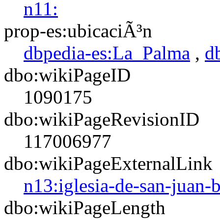
n11:
prop-es:ubicaciÃ³n
dbpedia-es:La_Palma
,
d
dbo:wikiPageID
1090175
dbo:wikiPageRevisionID
117006977
dbo:wikiPageExternalLink
n13:iglesia-de-san-juan-b
dbo:wikiPageLength