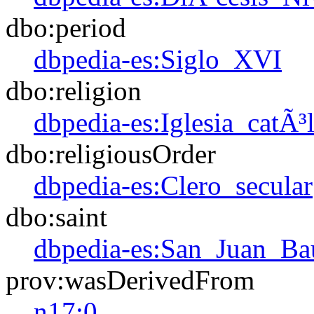
dbo:period
dbpedia-es:Siglo_XVI
dbo:religion
dbpedia-es:Iglesia_catÃ³l
dbo:religiousOrder
dbpedia-es:Clero_secular
dbo:saint
dbpedia-es:San_Juan_Bau
prov:wasDerivedFrom
n17:0