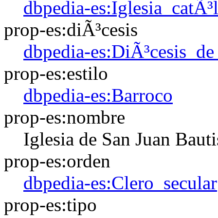
dbpedia-es:Iglesia_catÃ³l
prop-es:diÃ³cesis
dbpedia-es:DiÃ³cesis_d
prop-es:estilo
dbpedia-es:Barroco
prop-es:nombre
Iglesia de San Juan Bauti
prop-es:orden
dbpedia-es:Clero_secular
prop-es:tipo