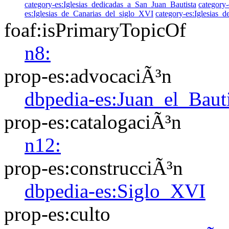
category-es:Iglesias_dedicadas_a_San_Juan_Bautista
category
es:Iglesias_de_Canarias_del_siglo_XVI
category-es:Iglesias_
foaf:isPrimaryTopicOf
n8:
prop-es:advocaciÃ³n
dbpedia-es:Juan_el_Bauti
prop-es:catalogaciÃ³n
n12:
prop-es:construcciÃ³n
dbpedia-es:Siglo_XVI
prop-es:culto