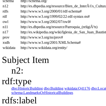
schema
http://schema.org/
n12
http://es.dbpedia.org/resource/Bien_de_InterÃ©s_Cultu
rdfs
http://www.w3.org/2000/01/rdf-schema#
rdf
http://www.w3.org/1999/02/22-rdf-syntax-ns#
owl
http://www.w3.org/2002/07/owl#
n11
http://es.dbpedia.org/resource/Parroquia_(religiÃ³n)
n17
http://es.wikipedia.org/wiki/Iglesia_de_San_Juan_Baut
prov
http://www.w3.org/ns/prov#
xsdh
http://www.w3.org/2001/XMLSchema#
wikidata
http://www.wikidata.org/entity/
Subject Item
n2:
rdf:type
dbo:HistoricBuilding
dbo:Building
wikidata:Q41176
dbo:Locat
schema:LandmarksOrHistoricalBuildings
rdfs:label