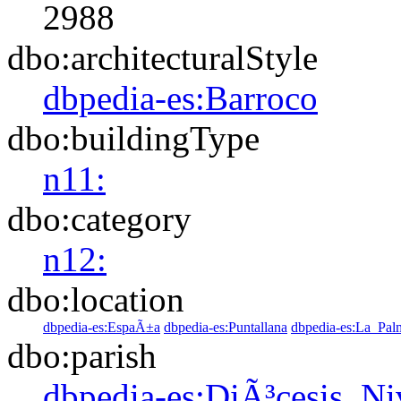
2988
dbo:architecturalStyle
dbpedia-es:Barroco
dbo:buildingType
n11:
dbo:category
n12:
dbo:location
dbpedia-es:EspaÃ±a
dbpedia-es:Puntallana
dbpedia-es:La_Pal
dbo:parish
dbpedia-es:DiÃ³cesis_Ni