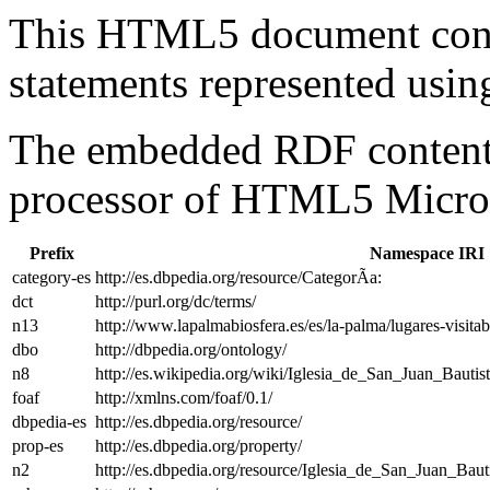
This HTML5 document con
statements represented us
The embedded RDF content 
processor of HTML5 Micro
Prefix
Namespace IRI
category-es
http://es.dbpedia.org/resource/CategorÃ­a:
dct
http://purl.org/dc/terms/
n13
http://www.lapalmabiosfera.es/es/la-palma/lugares-visitab
dbo
http://dbpedia.org/ontology/
n8
http://es.wikipedia.org/wiki/Iglesia_de_San_Juan_Bautis
foaf
http://xmlns.com/foaf/0.1/
dbpedia-es
http://es.dbpedia.org/resource/
prop-es
http://es.dbpedia.org/property/
n2
http://es.dbpedia.org/resource/Iglesia_de_San_Juan_Baut