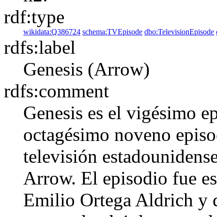
rdf:type
wikidata:Q386724
schema:TVEpisode
dbo:TelevisionEpisode
rdfs:label
Genesis (Arrow)
rdfs:comment
Genesis​ es el vigésimo e
octagésimo noveno episodi
televisión estadounidense
Arrow. El episodio fue e
Emilio Ortega Aldrich y 