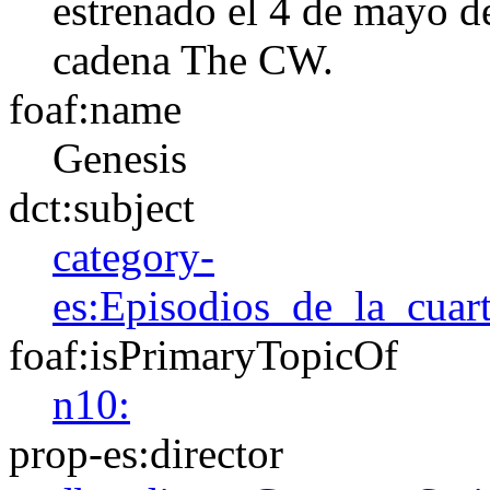
estrenado el 4 de mayo d
cadena The CW.​
foaf:name
Genesis
dct:subject
category-
es:Episodios_de_la_cua
foaf:isPrimaryTopicOf
n10:
prop-es:director