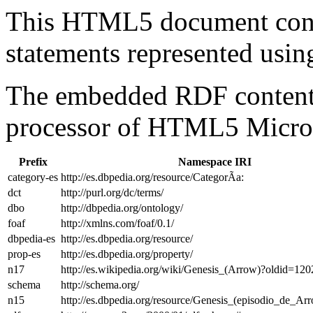
This HTML5 document con
statements represented us
The embedded RDF content 
processor of HTML5 Micro
Prefix
Namespace IRI
category-es
http://es.dbpedia.org/resource/CategorÃ­a:
dct
http://purl.org/dc/terms/
dbo
http://dbpedia.org/ontology/
foaf
http://xmlns.com/foaf/0.1/
dbpedia-es
http://es.dbpedia.org/resource/
prop-es
http://es.dbpedia.org/property/
n17
http://es.wikipedia.org/wiki/Genesis_(Arrow)?oldid=1
schema
http://schema.org/
n15
http://es.dbpedia.org/resource/Genesis_(episodio_de_Ar