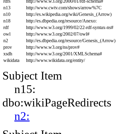
rdfs
http://www.w3.org/2000/01/rdf-schema#
n13
http://www.cwtv.com/shows/arrow%7C
n10
http://es.wikipedia.org/wiki/Genesis_(Arrow)
n18
http://es.dbpedia.org/resource/Anexo:
rdf
http://www.w3.org/1999/02/22-rdf-syntax-ns#
owl
http://www.w3.org/2002/07/owl#
n2
http://es.dbpedia.org/resource/Genesis_(Arrow)
prov
http://www.w3.org/ns/prov#
xsdh
http://www.w3.org/2001/XMLSchema#
wikidata
http://www.wikidata.org/entity/
Subject Item
n15:
dbo:wikiPageRedirects
n2: