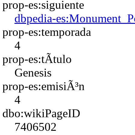
prop-es:siguiente
dbpedia-es:Monument_P
prop-es:temporada
4
prop-es:tÃ­tulo
Genesis
prop-es:emisiÃ³n
4
dbo:wikiPageID
7406502