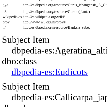
http://es.dbpedia.org/resource/Citrus_ichangensis_Ã_Cit
n24
n8
http://es.dbpedia.org/resource/Curio_(planta)
wikipedia-es
http://es.wikipedia.org/wiki/
prov
http://www.w3.org/ns/prov#
n4
http://es.dbpedia.org/resource/Banksia_subg.
Subject Item
dbpedia-es:Ageratina_alt
dbo:class
dbpedia-es:Eudicots
Subject Item
dbpedia-es:Callicarpa_ja