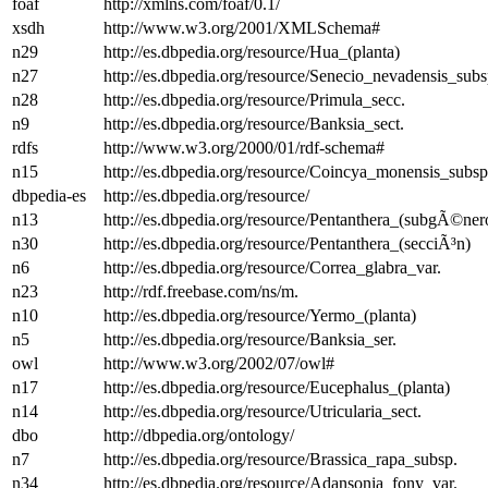
foaf
http://xmlns.com/foaf/0.1/
xsdh
http://www.w3.org/2001/XMLSchema#
n29
http://es.dbpedia.org/resource/Hua_(planta)
n27
http://es.dbpedia.org/resource/Senecio_nevadensis_subs
n28
http://es.dbpedia.org/resource/Primula_secc.
n9
http://es.dbpedia.org/resource/Banksia_sect.
rdfs
http://www.w3.org/2000/01/rdf-schema#
n15
http://es.dbpedia.org/resource/Coincya_monensis_subsp
dbpedia-es
http://es.dbpedia.org/resource/
n13
http://es.dbpedia.org/resource/Pentanthera_(subgÃ©ner
n30
http://es.dbpedia.org/resource/Pentanthera_(secciÃ³n)
n6
http://es.dbpedia.org/resource/Correa_glabra_var.
n23
http://rdf.freebase.com/ns/m.
n10
http://es.dbpedia.org/resource/Yermo_(planta)
n5
http://es.dbpedia.org/resource/Banksia_ser.
owl
http://www.w3.org/2002/07/owl#
n17
http://es.dbpedia.org/resource/Eucephalus_(planta)
n14
http://es.dbpedia.org/resource/Utricularia_sect.
dbo
http://dbpedia.org/ontology/
n7
http://es.dbpedia.org/resource/Brassica_rapa_subsp.
n34
http://es.dbpedia.org/resource/Adansonia_fony_var.