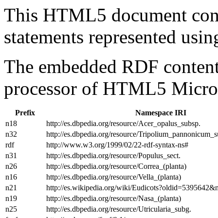
This HTML5 document con
statements represented us
The embedded RDF content 
processor of HTML5 Micro
Prefix
Namespace IRI
n18
http://es.dbpedia.org/resource/Acer_opalus_subsp.
n32
http://es.dbpedia.org/resource/Tripolium_pannonicum_s
rdf
http://www.w3.org/1999/02/22-rdf-syntax-ns#
n31
http://es.dbpedia.org/resource/Populus_sect.
n26
http://es.dbpedia.org/resource/Correa_(planta)
n16
http://es.dbpedia.org/resource/Vella_(planta)
n21
http://es.wikipedia.org/wiki/Eudicots?oldid=5395642&
n19
http://es.dbpedia.org/resource/Nasa_(planta)
n25
http://es.dbpedia.org/resource/Utricularia_subg.