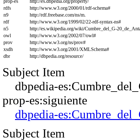
prop-es
http://es.dbpedia.org/property/
rdfs
http://www.w3.org/2000/01/rdf-schema#
n9
http://rdf.freebase.com/ns/m.
rdf
http://www.w3.org/1999/02/22-rdf-syntax-ns#
n5
http://es.wikipedia.org/wiki/Cumbre_del_G-20_de_A
owl
http://www.w3.org/2002/07/owl#
prov
http://www.w3.org/ns/prov#
xsdh
http://www.w3.org/2001/XMLSchema#
dbr
http://dbpedia.org/resource/
Subject Item
dbpedia-es:Cumbre_del
prop-es:siguiente
dbpedia-es:Cumbre_del
Subject Item