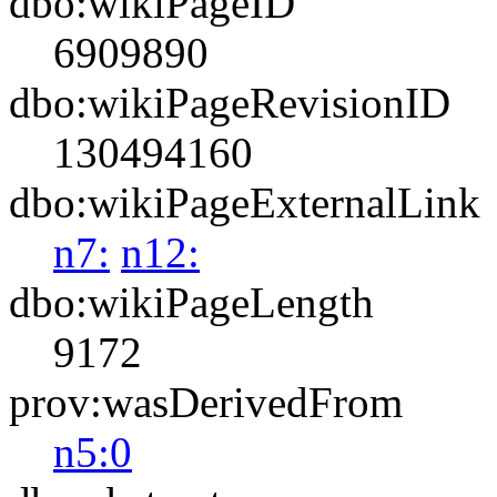
dbo:wikiPageID
6909890
dbo:wikiPageRevisionID
130494160
dbo:wikiPageExternalLink
n7:
n12:
dbo:wikiPageLength
9172
prov:wasDerivedFrom
n5:0