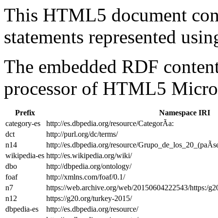
This HTML5 document con
statements represented us
The embedded RDF content 
processor of HTML5 Micro
Prefix
Namespace IRI
category-es
http://es.dbpedia.org/resource/CategorÃ­a:
dct
http://purl.org/dc/terms/
n14
http://es.dbpedia.org/resource/Grupo_de_los_20_(paÃ­s
wikipedia-es
http://es.wikipedia.org/wiki/
dbo
http://dbpedia.org/ontology/
foaf
http://xmlns.com/foaf/0.1/
n7
https://web.archive.org/web/20150604222543/https:/g2
n12
https://g20.org/turkey-2015/
dbpedia-es
http://es.dbpedia.org/resource/