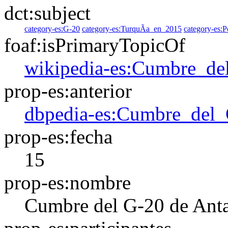
dct:subject
category-es:G-20
category-es:TurquÃ­a_en_2015
category-es:P
foaf:isPrimaryTopicOf
wikipedia-es:Cumbre_de
prop-es:anterior
dbpedia-es:Cumbre_del
prop-es:fecha
15
prop-es:nombre
Cumbre del G-20 de Ant