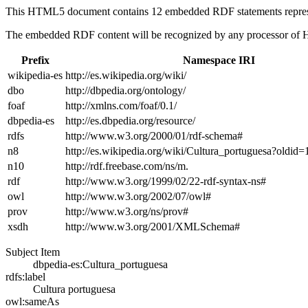
This HTML5 document contains 12 embedded RDF statements repre
The embedded RDF content will be recognized by any processor of
Prefix
Namespace IRI
wikipedia-es
http://es.wikipedia.org/wiki/
dbo
http://dbpedia.org/ontology/
foaf
http://xmlns.com/foaf/0.1/
dbpedia-es
http://es.dbpedia.org/resource/
rdfs
http://www.w3.org/2000/01/rdf-schema#
n8
http://es.wikipedia.org/wiki/Cultura_portuguesa?oldi
n10
http://rdf.freebase.com/ns/m.
rdf
http://www.w3.org/1999/02/22-rdf-syntax-ns#
owl
http://www.w3.org/2002/07/owl#
prov
http://www.w3.org/ns/prov#
xsdh
http://www.w3.org/2001/XMLSchema#
Subject Item
dbpedia-es:Cultura_portuguesa
rdfs:label
Cultura portuguesa
owl:sameAs