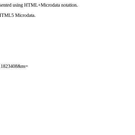
sented using HTML+Microdata notation.
 HTML5 Microdata.
d=11823408&ns=