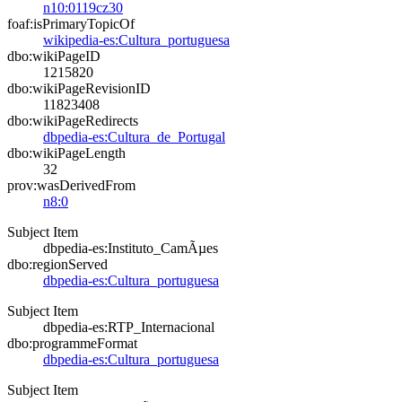
n10:0119cz30
foaf:isPrimaryTopicOf
wikipedia-es:Cultura_portuguesa
dbo:wikiPageID
1215820
dbo:wikiPageRevisionID
11823408
dbo:wikiPageRedirects
dbpedia-es:Cultura_de_Portugal
dbo:wikiPageLength
32
prov:wasDerivedFrom
n8:0
Subject Item
dbpedia-es:Instituto_CamÃµes
dbo:regionServed
dbpedia-es:Cultura_portuguesa
Subject Item
dbpedia-es:RTP_Internacional
dbo:programmeFormat
dbpedia-es:Cultura_portuguesa
Subject Item