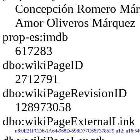
Concepción Romero Már
Amor Oliveros Márquez
prop-es:imdb
617283
dbo:wikiPageID
2712791
dbo:wikiPageRevisionID
128973058
dbo:wikiPageExternalLink
n6:0E21FCD6-1A64-968D-598D77C66F3785F9
n12:
n16:54