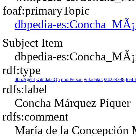
foaf:primaryTopic
dbpedia-es:Concha_MÃ¡
Subject Item
dbpedia-es:Concha_MÃ¡
rdf:type
dbo:Agent
wikidata:Q5
dbo:Person
wikidata:Q24229398
foaf:
rdfs:label
Concha Márquez Piquer
rdfs:comment
María de la Concepción 