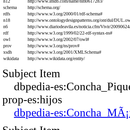
n12
http://www.imdb.com/name/nm0617283/
schema
http://schema.org/
rdfs
http://www.w3.org/2000/01/rdf-schema#
n18
http://www.ontologydesignpatterns.org/ont/dul/DUL.o
n6
http://www.diariodeavila.es/noticia.cfm/Vivir/20090624
rdf
http://www.w3.org/1999/02/22-rdf-syntax-ns#
owl
http://www.w3.org/2002/07/owl#
prov
http://www.w3.org/ns/prov#
xsdh
http://www.w3.org/2001/XMLSchema#
wikidata
http://www.wikidata.org/entity/
Subject Item
dbpedia-es:Concha_Piqu
prop-es:hijos
dbpedia-es:Concha_MÃ¡