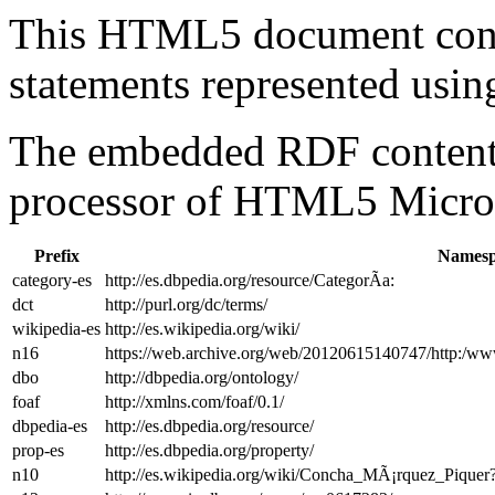
This HTML5 document con
statements represented us
The embedded RDF content 
processor of HTML5 Micro
Prefix
Namesp
category-es
http://es.dbpedia.org/resource/CategorÃ­a:
dct
http://purl.org/dc/terms/
wikipedia-es
http://es.wikipedia.org/wiki/
n16
https://web.archive.org/web/20120615140747/http:/ww
dbo
http://dbpedia.org/ontology/
foaf
http://xmlns.com/foaf/0.1/
dbpedia-es
http://es.dbpedia.org/resource/
prop-es
http://es.dbpedia.org/property/
n10
http://es.wikipedia.org/wiki/Concha_MÃ¡rquez_Piqu