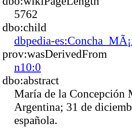
dbo:wikiPageLength
5762
dbo:child
dbpedia-es:Concha_MÃ¡
prov:wasDerivedFrom
n10:0
dbo:abstract
María de la Concepción 
Argentina; 31 de diciemb
española.