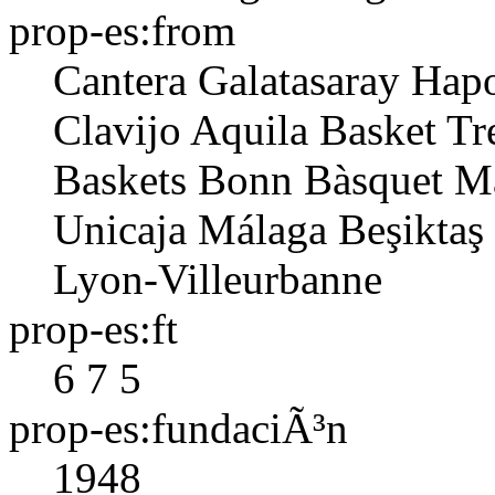
prop-es:from
Cantera
Galatasaray
Hapo
Clavijo
Aquila Basket Tr
Baskets Bonn
Bàsquet M
Unicaja Málaga
Beşiktaş
Lyon-Villeurbanne
prop-es:ft
6
7
5
prop-es:fundaciÃ³n
1948