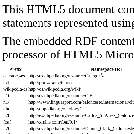
This HTML5 document con
statements represented us
The embedded RDF content 
processor of HTML5 Micro
Prefix
Namespace IRI
category-es
http://es.dbpedia.org/resource/CategorÃ­a:
dct
http://purl.org/dc/terms/
wikipedia-es
http://es.wikipedia.org/wiki/
n10
http://es.dbpedia.org/resource/C.B.
n14
http://www.linguasport.com/baloncesto/internacional/c
dbo
http://dbpedia.org/ontology/
n28
http://es.dbpedia.org/resource/Carlos_SuÃ¡rez_(balonces
foaf
http://xmlns.com/foaf/0.1/
n26
http://es.dbpedia.org/resource/Daniel_Clark_(baloncesti