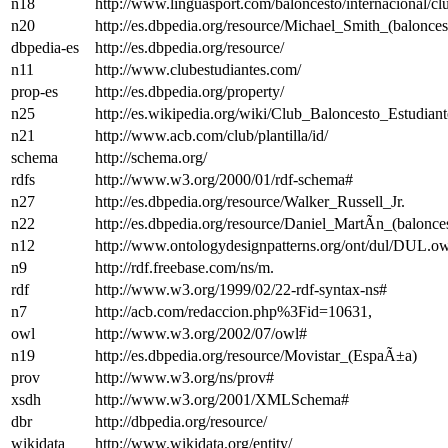
n18
http://www.linguasport.com/baloncesto/internacional/c
n20
http://es.dbpedia.org/resource/Michael_Smith_(balonces
dbpedia-es
http://es.dbpedia.org/resource/
n11
http://www.clubestudiantes.com/
prop-es
http://es.dbpedia.org/property/
n25
http://es.wikipedia.org/wiki/Club_Baloncesto_Estudi
n21
http://www.acb.com/club/plantilla/id/
schema
http://schema.org/
rdfs
http://www.w3.org/2000/01/rdf-schema#
n27
http://es.dbpedia.org/resource/Walker_Russell_Jr.
n22
http://es.dbpedia.org/resource/Daniel_MartÃ­n_(balonces
n12
http://www.ontologydesignpatterns.org/ont/dul/DUL.o
n9
http://rdf.freebase.com/ns/m.
rdf
http://www.w3.org/1999/02/22-rdf-syntax-ns#
n7
http://acb.com/redaccion.php%3Fid=10631,
owl
http://www.w3.org/2002/07/owl#
n19
http://es.dbpedia.org/resource/Movistar_(EspaÃ±a)
prov
http://www.w3.org/ns/prov#
xsdh
http://www.w3.org/2001/XMLSchema#
dbr
http://dbpedia.org/resource/
wikidata
http://www.wikidata.org/entity/