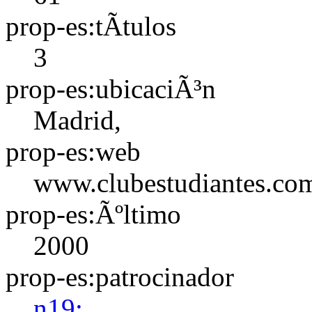
prop-es:tÃ­tulos
3
prop-es:ubicaciÃ³n
Madrid,
prop-es:web
www.clubestudiantes.co
prop-es:Ãºltimo
2000
prop-es:patrocinador
n19: