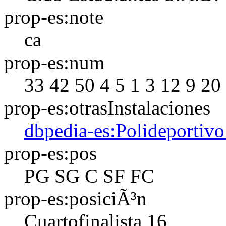
prop-es:note
ca
prop-es:num
33
42
50
4
5
1
3
12
9
20
prop-es:otrasInstalaciones
dbpedia-es:Polideporti
prop-es:pos
PG
SG
C
SF
FC
prop-es:posiciÃ³n
Cuartofinalista
16