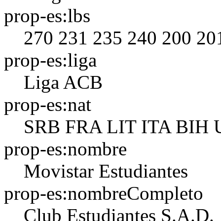
prop-es:lbs
270
231
235
240
200
20
prop-es:liga
Liga ACB
prop-es:nat
SRB
FRA
LIT
ITA
BIH
prop-es:nombre
Movistar Estudiantes
prop-es:nombreCompleto
Club Estudiantes S.A.D.