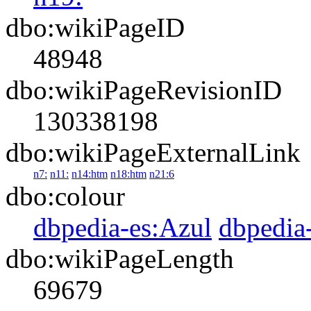
dbo:wikiPageID
48948
dbo:wikiPageRevisionID
130338198
dbo:wikiPageExternalLink
n7:
n11:
n14:htm
n18:htm
n21:6
dbo:colour
dbpedia-es:Azul
dbpedia
dbo:wikiPageLength
69679