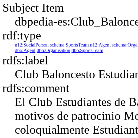
Subject Item
dbpedia-es:Club_Balonce
rdf:type
n12:SocialPerson
schema:SportsTeam
n12:Agent
schema:Organ
dbo:Agent
dbo:Organisation
dbo:SportsTeam
rdfs:label
Club Baloncesto Estudia
rdfs:comment
El Club Estudiantes de 
motivos de patrocinio Mo
coloquialmente Estudiant