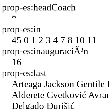
prop-es:headCoach
*
prop-es:in
45
0
1
2
3
4
7
8
10
11
prop-es:inauguraciÃ³n
16
prop-es:last
Arteaga
Jackson
Gentile
Alderete
Cvetković
Avra
Delgado
Đurišić