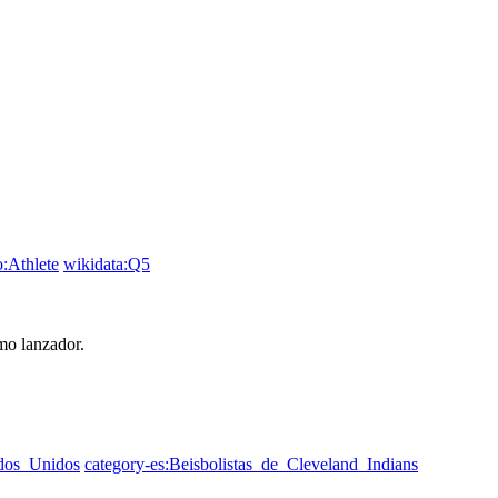
:Athlete
wikidata:Q5
mo lanzador.
ados_Unidos
category-es:Beisbolistas_de_Cleveland_Indians