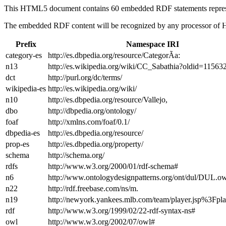
This HTML5 document contains 60 embedded RDF statements repre
The embedded RDF content will be recognized by any processor of
Prefix
Namespace IRI
category-es
http://es.dbpedia.org/resource/CategorÃ­a:
n13
http://es.wikipedia.org/wiki/CC_Sabathia?oldid=1156
dct
http://purl.org/dc/terms/
wikipedia-es
http://es.wikipedia.org/wiki/
n10
http://es.dbpedia.org/resource/Vallejo,
dbo
http://dbpedia.org/ontology/
foaf
http://xmlns.com/foaf/0.1/
dbpedia-es
http://es.dbpedia.org/resource/
prop-es
http://es.dbpedia.org/property/
schema
http://schema.org/
rdfs
http://www.w3.org/2000/01/rdf-schema#
n6
http://www.ontologydesignpatterns.org/ont/dul/DUL.o
n22
http://rdf.freebase.com/ns/m.
n19
http://newyork.yankees.mlb.com/team/player.jsp%3Fpl
rdf
http://www.w3.org/1999/02/22-rdf-syntax-ns#
owl
http://www.w3.org/2002/07/owl#