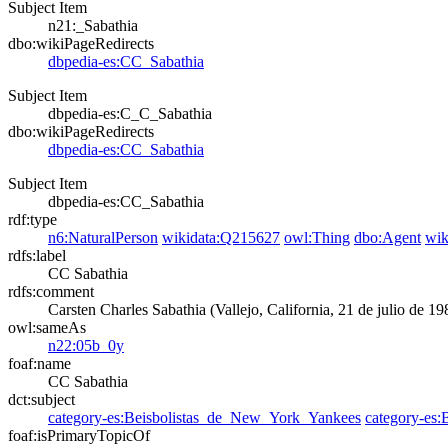
Subject Item
n21:_Sabathia
dbo:wikiPageRedirects
dbpedia-es:CC_Sabathia
Subject Item
dbpedia-es:C_C_Sabathia
dbo:wikiPageRedirects
dbpedia-es:CC_Sabathia
Subject Item
dbpedia-es:CC_Sabathia
rdf:type
n6:NaturalPerson
wikidata:Q215627
owl:Thing
dbo:Agent
wik
rdfs:label
CC Sabathia
rdfs:comment
Carsten Charles Sabathia (Vallejo, California, 21 de julio de 
owl:sameAs
n22:05b_0y
foaf:name
CC Sabathia
dct:subject
category-es:Beisbolistas_de_New_York_Yankees
category-es
foaf:isPrimaryTopicOf