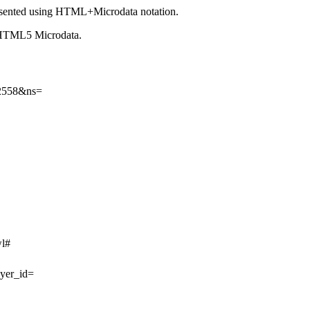
sented using HTML+Microdata notation.
 HTML5 Microdata.
32558&ns=
wl#
ayer_id=