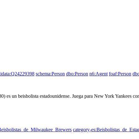
idata:Q24229398
schema:Person
dbo:Person
n6:Agent
foaf:Person
dbo
1980) es un beisbolista estadounidense. Juega para New York Yankees co
:Beisbolistas_de_Milwaukee_Brewers
category-es:Beisbolistas_de_Est