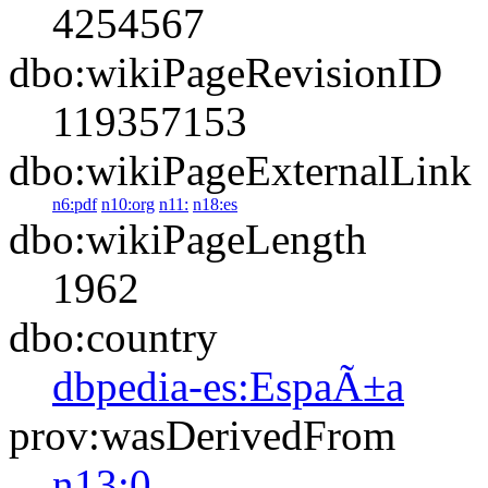
4254567
dbo:wikiPageRevisionID
119357153
dbo:wikiPageExternalLink
n6:pdf
n10:org
n11:
n18:es
dbo:wikiPageLength
1962
dbo:country
dbpedia-es:EspaÃ±a
prov:wasDerivedFrom
n13:0