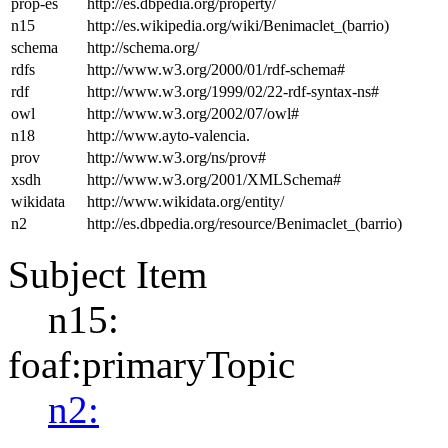
prop-es
http://es.dbpedia.org/property/
n15
http://es.wikipedia.org/wiki/Benimaclet_(barrio)
schema
http://schema.org/
rdfs
http://www.w3.org/2000/01/rdf-schema#
rdf
http://www.w3.org/1999/02/22-rdf-syntax-ns#
owl
http://www.w3.org/2002/07/owl#
n18
http://www.ayto-valencia.
prov
http://www.w3.org/ns/prov#
xsdh
http://www.w3.org/2001/XMLSchema#
wikidata
http://www.wikidata.org/entity/
n2
http://es.dbpedia.org/resource/Benimaclet_(barrio)
Subject Item
n15:
foaf:primaryTopic
n2: