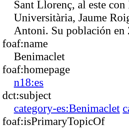
Sant Llorenç, al este con
Universitària, Jaume Roig
Antoni. Su población en 2
foaf:name
Benimaclet
foaf:homepage
n18:es
dct:subject
category-es:Benimaclet
c
foaf:isPrimaryTopicOf