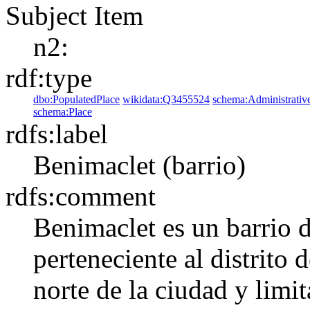
Subject Item
n2:
rdf:type
dbo:PopulatedPlace
wikidata:Q3455524
schema:Administrativ
schema:Place
rdfs:label
Benimaclet (barrio)
rdfs:comment
Benimaclet es un barrio d
perteneciente al distrito 
norte de la ciudad y limi