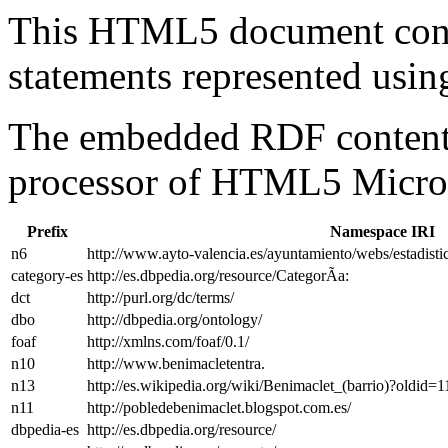
This HTML5 document con
statements represented us
The embedded RDF content 
processor of HTML5 Micro
Prefix
Namespace IRI
n6
http://www.ayto-valencia.es/ayuntamiento/webs/estadist
category-es
http://es.dbpedia.org/resource/CategorÃ­a:
dct
http://purl.org/dc/terms/
dbo
http://dbpedia.org/ontology/
foaf
http://xmlns.com/foaf/0.1/
n10
http://www.benimacletentra.
n13
http://es.wikipedia.org/wiki/Benimaclet_(barrio)?oldi
n11
http://pobledebenimaclet.blogspot.com.es/
dbpedia-es
http://es.dbpedia.org/resource/