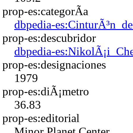
prop-es:categorÃ­a
dbpedia-es:CinturÃ³n_de
prop-es:descubridor
dbpedia-es:NikolÃ¡i_Ch
prop-es:designaciones
1979
prop-es:diÃ¡metro
36.83
prop-es:editorial
Minor Planet Center