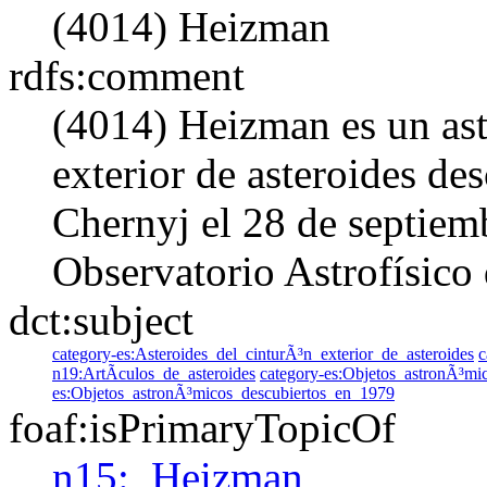
(4014) Heizman
rdfs:comment
(4014) Heizman es un ast
exterior de asteroides de
Chernyj el 28 de septiem
Observatorio Astrofísico
dct:subject
category-es:Asteroides_del_cinturÃ³n_exterior_de_asteroides
c
n19:ArtÃ­culos_de_asteroides
category-es:Objetos_astronÃ³mi
es:Objetos_astronÃ³micos_descubiertos_en_1979
foaf:isPrimaryTopicOf
n15:_Heizman