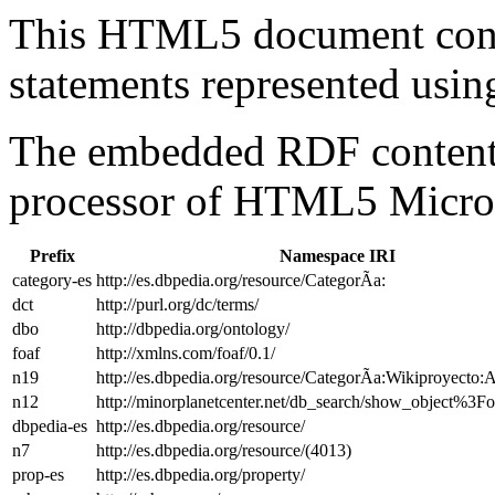
This HTML5 document con
statements represented us
The embedded RDF content 
processor of HTML5 Micro
Prefix
Namespace IRI
category-es
http://es.dbpedia.org/resource/CategorÃ­a:
dct
http://purl.org/dc/terms/
dbo
http://dbpedia.org/ontology/
foaf
http://xmlns.com/foaf/0.1/
n19
http://es.dbpedia.org/resource/CategorÃ­a:Wikiproyecto:A
n12
http://minorplanetcenter.net/db_search/show_object%3Fo
dbpedia-es
http://es.dbpedia.org/resource/
n7
http://es.dbpedia.org/resource/(4013)
prop-es
http://es.dbpedia.org/property/