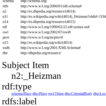
schema
http://schema.org/
rdfs
http://www.w3.org/2000/01/rdf-schema#
n2
http://es.dbpedia.org/resource/(4014)
n11
http://es.wikipedia.org/wiki/(4014)_Heizman?oldid=11
n14
http://es.dbpedia.org/resource/(4015)
rdf
http://www.w3.org/1999/02/22-rdf-syntax-ns#
owl
http://www.w3.org/2002/07/owl#
prov
http://www.w3.org/ns/prov#
n15
http://es.wikipedia.org/wiki/(4014)
xsdh
http://www.w3.org/2001/XMLSchema#
dbr
http://dbpedia.org/resource/
Subject Item
n2:_Heizman
rdf:type
schema:Place
dbo:Place
owl:Thing
dbo:CelestialBody
dbo:Loc
rdfs:label