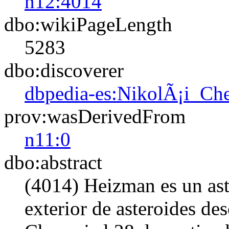
n12:4014
dbo:wikiPageLength
5283
dbo:discoverer
dbpedia-es:NikolÃ¡i_Ch
prov:wasDerivedFrom
n11:0
dbo:abstract
(4014) Heizman es un ast
exterior de asteroides de