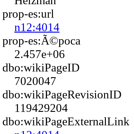
Heizman
prop-es:url
n12:4014
prop-es:Ã©poca
2.457e+06
dbo:wikiPageID
7020047
dbo:wikiPageRevisionID
119429204
dbo:wikiPageExternalLink