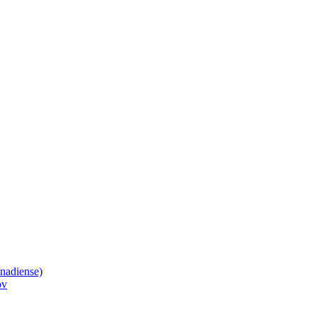
nadiense)
ov