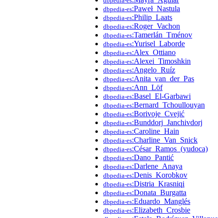
dbpedia-es
:Paweł_Nastula
dbpedia-es
:Philip_Laats
dbpedia-es
:Roger_Vachon
dbpedia-es
:Tamerlán_Tménov
dbpedia-es
:Yurisel_Laborde
dbpedia-es
:Alex_Ottiano
dbpedia-es
:Alexei_Timoshkin
dbpedia-es
:Angelo_Ruíz
dbpedia-es
:Anita_van_der_Pas
dbpedia-es
:Ann_Löf
dbpedia-es
:Basel_El-Garbawi
dbpedia-es
:Bernard_Tchoullouyan
dbpedia-es
:Borivoje_Cvejić
dbpedia-es
:Bunddorj_Janchivdorj
dbpedia-es
:Caroline_Hain
dbpedia-es
:Charline_Van_Snick
dbpedia-es
:César_Ramos_(yudoca)
dbpedia-es
:Dano_Pantić
dbpedia-es
:Darlene_Anaya
dbpedia-es
:Denis_Korobkov
dbpedia-es
:Distria_Krasniqi
dbpedia-es
:Donata_Burgatta
dbpedia-es
:Eduardo_Manglés
dbpedia-es
:Elizabeth_Crosbie
dbpedia-es