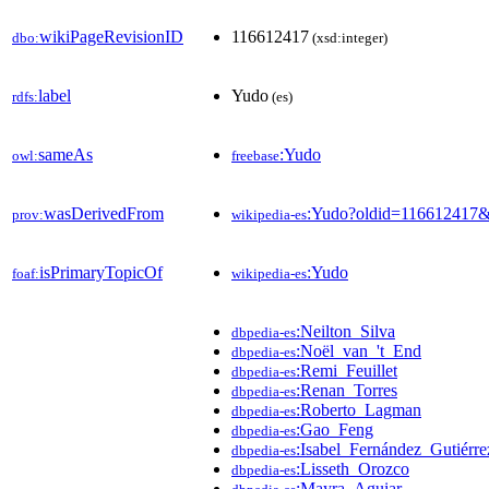
wikiPageRevisionID
116612417
dbo:
(xsd:integer)
label
Yudo
rdfs:
(es)
sameAs
:Yudo
owl:
freebase
wasDerivedFrom
:Yudo?oldid=116612417
prov:
wikipedia-es
isPrimaryTopicOf
:Yudo
foaf:
wikipedia-es
:Neilton_Silva
dbpedia-es
:Noël_van_'t_End
dbpedia-es
:Remi_Feuillet
dbpedia-es
:Renan_Torres
dbpedia-es
:Roberto_Lagman
dbpedia-es
:Gao_Feng
dbpedia-es
:Isabel_Fernández_Gutiérre
dbpedia-es
:Lisseth_Orozco
dbpedia-es
:Mayra_Aguiar