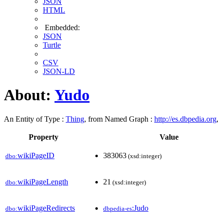
JSON
HTML
Embedded:
JSON
Turtle
CSV
JSON-LD
About:
Yudo
An Entity of Type :
Thing
, from Named Graph :
http://es.dbpedia.org
Property
Value
wikiPageID
383063
dbo:
(xsd:integer)
wikiPageLength
21
dbo:
(xsd:integer)
wikiPageRedirects
:Judo
dbo:
dbpedia-es