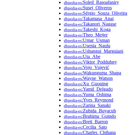
:Soleil_Rasoafaniry
dbpedia-es
:Susej_Oliveros
dbpedia-es
:Sérgio_Souza_Oliveira
dbpedia-es
:Takamasa_Anai
dbpedia-es
:Takanori_Nagase
dbpedia-es
:Takeshi_Koga
dbpedia-es
:Theo_Meijer
dbpedia-es
:Umar_Usman
dbpedia-es
:Usenia_Naulu
dbpedia-es
:Ushangui_Marguiani
dbpedia-es
:Uta_Abe
dbpedia-es
:Viktor_Poddubny
dbpedia-es
:Vojo_Vujević
dbpedia-es
:Wakunguma_Shapa
dbpedia-es
:Wayne_Watson
dbpedia-es
:Xu_Guoqing
dbpedia-es
:Yamil_Delgado
dbpedia-es
:Yuma_Oshima
dbpedia-es
:Yves_Reymond
dbpedia-es
:Zarina_Sanaki
dbpedia-es
:Zubida_Buyacub
dbpedia-es
:Brahima_Guindo
dbpedia-es
:Brett_Barron
dbpedia-es
:Cecilia_Sato
dbpedia-es
:Charles_Chibana
dbpedia-es