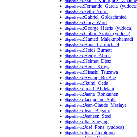
:Estela_Rodríguez_Villanu
dbpedia-es
:Fernando_García_(yudoca
dbpedia-es
:Fethi_Nurin
dbpedia-es
:Gabriel_Goldschmied
dbpedia-es
:Gary_Ward
dbpedia-es
:George_Harris_(yudoca)
dbpedia-es
:Gábor_Szabó_(yudoca)
dbpedia-es
:Hamed_Malekmohamadi
dbpedia-es
:Hana_Carmichael
dbpedia-es
:Heidi_Burnett
dbpedia-es
:Heidy_Abreu
dbpedia-es
:Helmut_Dietz
dbpedia-es
:Henk_Kruys
dbpedia-es
:Hisashi_Tsuzawa
dbpedia-es
:Hwang_Bo-Bae
dbpedia-es
:Ikumi_Oeda
dbpedia-es
:Imad_Abdelaui
dbpedia-es
:Jaana_Ronkainen
dbpedia-es
:Jacqueline_Solís
dbpedia-es
:Jean-Claude_Meslaye
dbpedia-es
:Jean_Begaux
dbpedia-es
:Jeaneen_Steel
dbpedia-es
:Jia_Xueying
dbpedia-es
:José_Pons_(yudoca)
dbpedia-es
:Juan_Geraldino
dbpedia-es