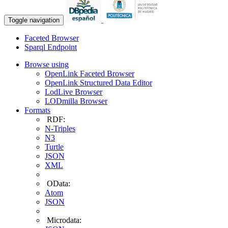
Toggle navigation
Faceted Browser
Sparql Endpoint
Browse using
OpenLink Faceted Browser
OpenLink Structured Data Editor
LodLive Browser
LODmilla Browser
Formats
RDF:
N-Triples
N3
Turtle
JSON
XML
OData:
Atom
JSON
Microdata: