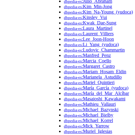
:Julio_Abraham
dbpedia-es
:Kim_Min-Jong
dbpedia-es
:Kim_Na-Young_(yudoca)
dbpedia-es
:Kinsley_Vui
dbpedia-es
:Kwak_Dae-Sung
dbpedia-es
:Laura_Martinel
dbpedia-es
:Laurent_Villiers
dbpedia-es
:Lee_Joon-Hoon
dbpedia-es
:Li_Yang_(yudoca)
dbpedia-es
:Ludovic_Chammartin
dbpedia-es
:Manfred_Penz
dbpedia-es
:Marcia_Coello
dbpedia-es
:Margaret_Castro
dbpedia-es
:Mariam_Hosam_Eldin
dbpedia-es
:Marianela_Astudillo
dbpedia-es
:Mariel_Quintieri
dbpedia-es
:María_García_(yudoca)
dbpedia-es
:María_del_Mar_Alcíbar
dbpedia-es
:Masaioshi_Kawakami
dbpedia-es
:Mathieu_Vallauri
dbpedia-es
:Michael_Bazynski
dbpedia-es
:Michael_Bielby
dbpedia-es
:Michael_Korrel
dbpedia-es
:Mick_Yarrow
dbpedia-es
:Muriel_Iglesias
dbpedia-es