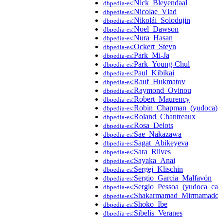
:Nick_Bleyendaal
dbpedia-es
:Nicolae_Vlad
dbpedia-es
:Nikolái_Solodujin
dbpedia-es
:Noel_Dawson
dbpedia-es
:Nura_Hasan
dbpedia-es
:Ockert_Steyn
dbpedia-es
:Park_Mi-Ja
dbpedia-es
:Park_Young-Chul
dbpedia-es
:Paul_Kibikai
dbpedia-es
:Rauf_Hukmatov
dbpedia-es
:Raymond_Ovinou
dbpedia-es
:Robert_Maurency
dbpedia-es
:Robin_Chapman_(yudoca)
dbpedia-es
:Roland_Chantreaux
dbpedia-es
:Rosa_Delots
dbpedia-es
:Sae_Nakazawa
dbpedia-es
:Sagat_Abikeyeva
dbpedia-es
:Sara_Rilves
dbpedia-es
:Sayaka_Anai
dbpedia-es
:Sergej_Klischin
dbpedia-es
:Sergio_García_Malfavón
dbpedia-es
:Sergio_Pessoa_(yudoca_ca
dbpedia-es
:Shakarmamad_Mirmamad
dbpedia-es
:Shoko_Ibe
dbpedia-es
:Sibelis_Veranes
dbpedia-es