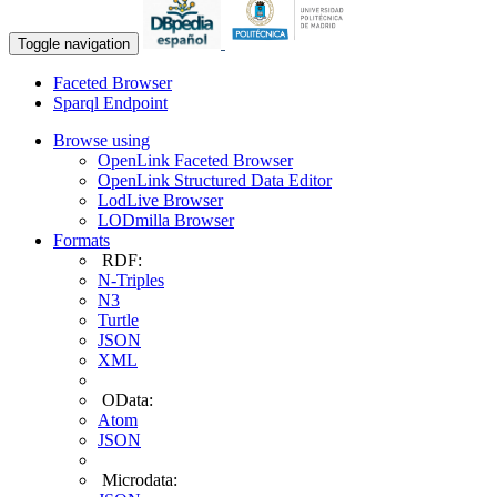
Toggle navigation
Faceted Browser
Sparql Endpoint
Browse using
OpenLink Faceted Browser
OpenLink Structured Data Editor
LodLive Browser
LODmilla Browser
Formats
RDF:
N-Triples
N3
Turtle
JSON
XML
OData:
Atom
JSON
Microdata: