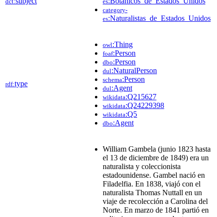
subject
:Botánicos_de_Estados_Unidos
dct:
es
category-
:Naturalistas_de_Estados_Unidos
es
:Thing
owl
:Person
foaf
:Person
dbo
:NaturalPerson
dul
:Person
schema
type
rdf:
:Agent
dul
:Q215627
wikidata
:Q24229398
wikidata
:Q5
wikidata
:Agent
dbo
William Gambela (junio 1823 hasta
el 13 de diciembre de 1849) era un
naturalista y coleccionista
estadounidense. Gambel nació en
Filadelfia. En 1838, viajó con el
naturalista Thomas Nuttall en un
viaje de recolección a Carolina del
Norte. En marzo de 1841 partió en