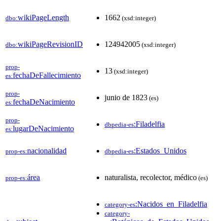
wikiPageLength
1662
dbo:
(xsd:integer)
wikiPageRevisionID
124942005
dbo:
(xsd:integer)
prop-
13
(xsd:integer)
fechaDeFallecimiento
es:
prop-
junio de 1823
(es)
fechaDeNacimiento
es:
prop-
:Filadelfia
dbpedia-es
lugarDeNacimiento
es:
nacionalidad
:Estados_Unidos
prop-es:
dbpedia-es
área
naturalista, recolector, médico
prop-es:
(es)
:Nacidos_en_Filadelfia
category-es
category-