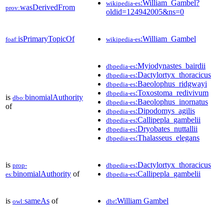
:William_Gambel?
wikipedia-es
wasDerivedFrom
prov:
oldid=124942005&ns=0
isPrimaryTopicOf
:William_Gambel
foaf:
wikipedia-es
:Myiodynastes_bairdii
dbpedia-es
:Dactylortyx_thoracicus
dbpedia-es
:Baeolophus_ridgwayi
dbpedia-es
:Toxostoma_redivivum
dbpedia-es
is
binomialAuthority
dbo:
:Baeolophus_inornatus
dbpedia-es
of
:Dipodomys_agilis
dbpedia-es
:Callipepla_gambelii
dbpedia-es
:Dryobates_nuttallii
dbpedia-es
:Thalasseus_elegans
dbpedia-es
is
:Dactylortyx_thoracicus
prop-
dbpedia-es
binomialAuthority
of
:Callipepla_gambelii
es:
dbpedia-es
is
sameAs
of
:William Gambel
owl:
dbr