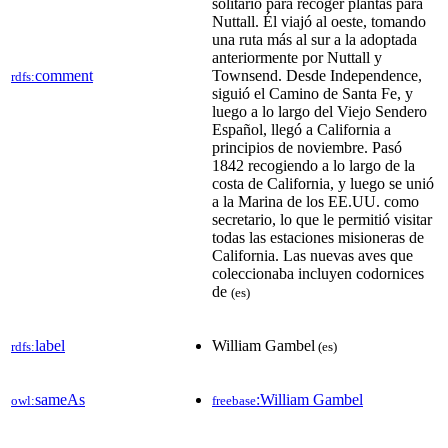
solitario para recoger plantas para
Nuttall. Él viajó al oeste, tomando
una ruta más al sur a la adoptada
anteriormente por Nuttall y
comment
Townsend. Desde Independence,
rdfs:
siguió el Camino de Santa Fe, y
luego a lo largo del Viejo Sendero
Español, llegó a California a
principios de noviembre. Pasó
1842 recogiendo a lo largo de la
costa de California, y luego se unió
a la Marina de los EE.UU. como
secretario, lo que le permitió visitar
todas las estaciones misioneras de
California. Las nuevas aves que
coleccionaba incluyen codornices
de
(es)
label
William Gambel
rdfs:
(es)
sameAs
:William Gambel
owl:
freebase