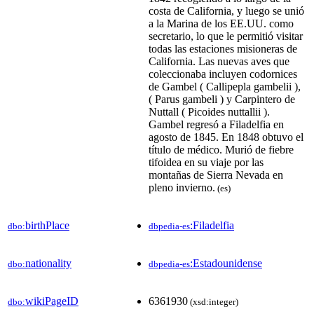
costa de California, y luego se unió
a la Marina de los EE.UU. como
secretario, lo que le permitió visitar
todas las estaciones misioneras de
California. Las nuevas aves que
coleccionaba incluyen codornices
de Gambel ( Callipepla gambelii ),
( Parus gambeli ) y Carpintero de
Nuttall ( Picoides nuttallii ).
Gambel regresó a Filadelfia en
agosto de 1845. En 1848 obtuvo el
título de médico. Murió de fiebre
tifoidea en su viaje por las
montañas de Sierra Nevada en
pleno invierno.
(es)
birthPlace
:Filadelfia
dbo:
dbpedia-es
nationality
:Estadounidense
dbo:
dbpedia-es
wikiPageID
6361930
dbo:
(xsd:integer)