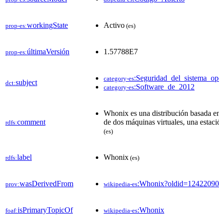
workingState
Activo
prop-es:
(es)
últimaVersión
1.57788E7
prop-es:
:Seguridad_del_sistema_op
category-es
subject
dct:
:Software_de_2012
category-es
Whonix es una distribución basada en
comment
de dos máquinas virtuales, una estaci
rdfs:
(es)
label
Whonix
rdfs:
(es)
wasDerivedFrom
:Whonix?oldid=1242209
prov:
wikipedia-es
isPrimaryTopicOf
:Whonix
foaf:
wikipedia-es