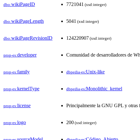
wikiPageID
7721041
dbo:
(xsd:integer)
wikiPageLength
5041
dbo:
(xsd:integer)
wikiPageRevisionID
124220907
dbo:
(xsd:integer)
developer
Comunidad de desarrolladores de W
prop-es:
family
:Unix-like
prop-es:
dbpedia-es
kernelType
:Monolithic_kernel
prop-es:
dbpedia-es
license
Principalmente la GNU GPL y otras f
prop-es:
logo
200
prop-es:
(xsd:integer)
sourceModel
:Código_Abierto
prop-es:
dbpedia-es