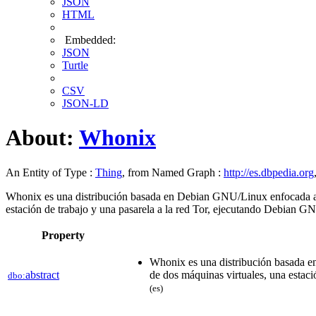
JSON
HTML
Embedded:
JSON
Turtle
CSV
JSON-LD
About:
Whonix
An Entity of Type :
Thing
, from Named Graph :
http://es.dbpedia.org
Whonix es una distribución basada en Debian GNU/Linux enfocada a la
estación de trabajo y una pasarela a la red Tor, ejecutando Debian GNU
Property
Whonix es una distribución basada en
abstract
de dos máquinas virtuales, una estaci
dbo:
(es)