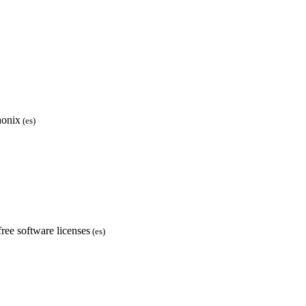
honix
(es)
ree software licenses
(es)