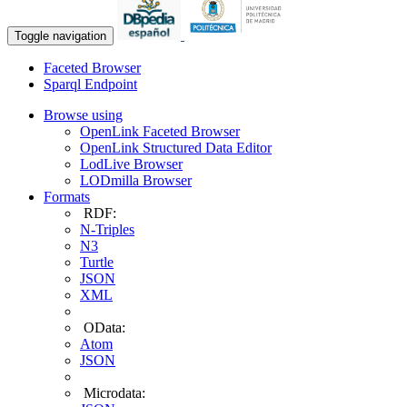
Toggle navigation
Faceted Browser
Sparql Endpoint
Browse using
OpenLink Faceted Browser
OpenLink Structured Data Editor
LodLive Browser
LODmilla Browser
Formats
RDF:
N-Triples
N3
Turtle
JSON
XML
OData:
Atom
JSON
Microdata: