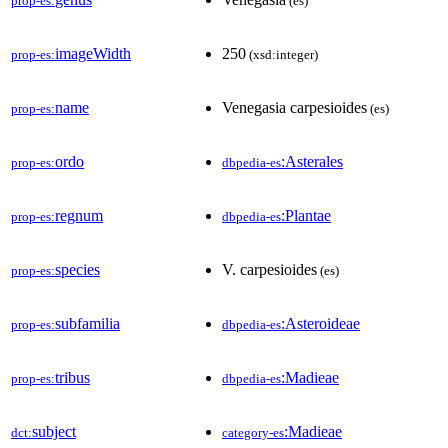
prop-es:
(es)
imageWidth
250
prop-es:
(xsd:integer)
name
Venegasia carpesioides
prop-es:
(es)
ordo
:Asterales
prop-es:
dbpedia-es
regnum
:Plantae
prop-es:
dbpedia-es
species
V. carpesioides
prop-es:
(es)
subfamilia
:Asteroideae
prop-es:
dbpedia-es
tribus
:Madieae
prop-es:
dbpedia-es
subject
:Madieae
dct:
category-es