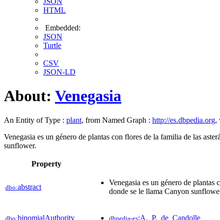
JSON
HTML
Embedded:
JSON
Turtle
CSV
JSON-LD
About:
Venegasia
An Entity of Type :
plant
, from Named Graph :
http://es.dbpedia.org
,
Venegasia es un género de plantas con flores de la familia de las aste
sunflower.
Property
Venegasia es un género de plantas co
abstract
dbo:
donde se le llama Canyon sunflowe
binomialAuthority
:A._P._de_Candolle
dbo:
dbpedia-es