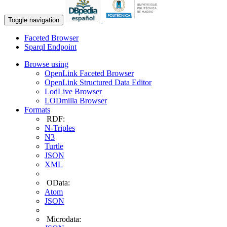
Toggle navigation
Faceted Browser
Sparql Endpoint
Browse using
OpenLink Faceted Browser
OpenLink Structured Data Editor
LodLive Browser
LODmilla Browser
Formats
RDF:
N-Triples
N3
Turtle
JSON
XML
OData:
Atom
JSON
Microdata: