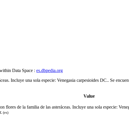
 within Data Space :
es.dbpedia.org
ráceas. Incluye una sola especie: Venegasia carpesioides DC..​​ Se encue
Value
n flores de la familia de las asteráceas. Incluye una sola especie: Vene
r.
(es)