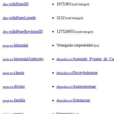
wikiPageID
1075383
dbo:
(xsd:integer)
wikiPageLength
3132
dbo:
(xsd:integer)
wikiPageRevisionID
127526955
dbo:
(xsd:integer)
binomial
Venegasia carpesioides
prop-es:
(es)
binomialAuthority
:Augustin_Pyrame_de_Ca
prop-es:
dbpedia-es
classis
:Dicotyledoneae
prop-es:
dbpedia-es
divisio
:Angiospermae
prop-es:
dbpedia-es
familia
:Asteraceae
prop-es:
dbpedia-es
genus
Venegasia