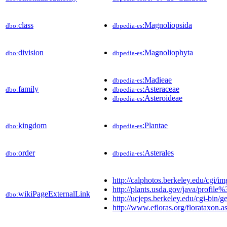
class
:Magnoliopsida
dbo:
dbpedia-es
division
:Magnoliophyta
dbo:
dbpedia-es
:Madieae
dbpedia-es
family
:Asteraceae
dbo:
dbpedia-es
:Asteroideae
dbpedia-es
kingdom
:Plantae
dbo:
dbpedia-es
order
:Asterales
dbo:
dbpedia-es
http://calphotos.berkeley.edu/cg
http://plants.usda.gov/java/prof
wikiPageExternalLink
dbo:
http://ucjeps.berkeley.edu/cgi-bi
http://www.efloras.org/florataxo