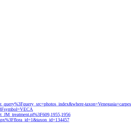
i/img_query%3Fquery_src=photos_index&where-taxon=Venegasia+carpes
ile%3Fsymbol=VECA
n/get_JM_treatment.pl%3F609,1955,1956
n.aspx%3Fflora_id=1&taxon_id=134457