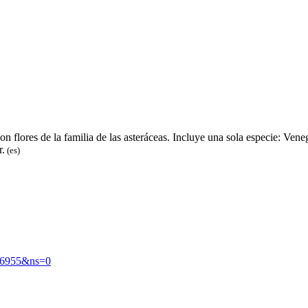
n flores de la familia de las asteráceas. Incluye una sola especie: Vene
r.
(es)
26955&ns=0