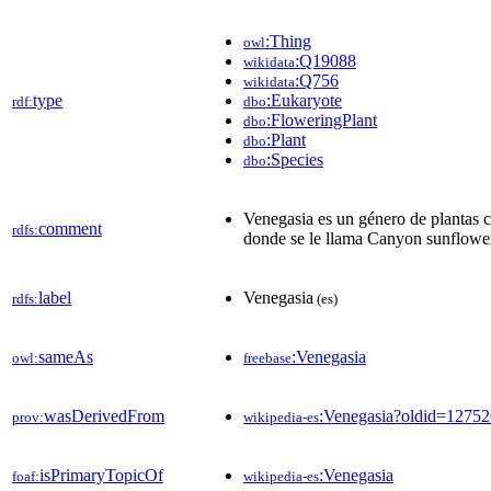
:Thing
owl
:Q19088
wikidata
:Q756
wikidata
type
:Eukaryote
rdf:
dbo
:FloweringPlant
dbo
:Plant
dbo
:Species
dbo
Venegasia es un género de plantas co
comment
rdfs:
donde se le llama Canyon sunflowe
label
Venegasia
rdfs:
(es)
sameAs
:Venegasia
owl:
freebase
wasDerivedFrom
:Venegasia?oldid=1275
prov:
wikipedia-es
isPrimaryTopicOf
:Venegasia
foaf:
wikipedia-es