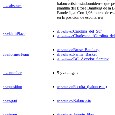
baloncestista estadounidense que pe
abstract
dbo:
plantilla del Brose Bamberg de la B
Bundesliga. Con 1,96 metros de esta
en la posición de escolta.
(es)
:Carolina_del_Sur
dbpedia-es
birthPlace
dbo:
:Charleston_(Carolina_de
dbpedia-es
:Brose_Bamberg
dbpedia-es
formerTeam
:Parma_Basket
dbo:
dbpedia-es
:BC_Avtodor_Saratov
dbpedia-es
number
5
dbo:
(xsd:integer)
position
:Escolta_(baloncesto)
dbo:
dbpedia-es
sport
:Baloncesto
dbo:
dbpedia-es
team
:Agente_libre
dbo:
dbpedia-es