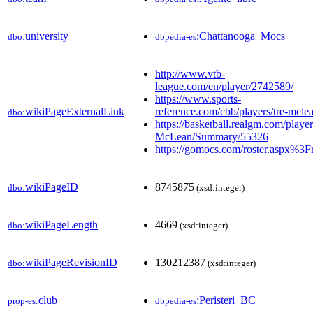
university
:Chattanooga_Mocs
dbo:
dbpedia-es
http://www.vtb-
league.com/en/player/2742589/
https://www.sports-
wikiPageExternalLink
reference.com/cbb/players/tre-mcle
dbo:
https://basketball.realgm.com/player
McLean/Summary/55326
https://gomocs.com/roster.aspx%3
wikiPageID
8745875
dbo:
(xsd:integer)
wikiPageLength
4669
dbo:
(xsd:integer)
wikiPageRevisionID
130212387
dbo:
(xsd:integer)
club
:Peristeri_BC
prop-es:
dbpedia-es