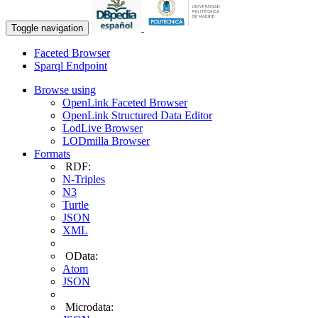
Toggle navigation
Faceted Browser
Sparql Endpoint
Browse using
OpenLink Faceted Browser
OpenLink Structured Data Editor
LodLive Browser
LODmilla Browser
Formats
RDF:
N-Triples
N3
Turtle
JSON
XML
OData:
Atom
JSON
Microdata: