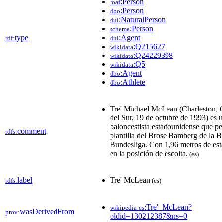
:Person
foaf
:Person
dbo
:NaturalPerson
dul
:Person
schema
type
:Agent
rdf:
dul
:Q215627
wikidata
:Q24229398
wikidata
:Q5
wikidata
:Agent
dbo
:Athlete
dbo
Tre' Michael McLean (Charleston, 
del Sur, 19 de octubre de 1993) es 
baloncestista estadounidense que pe
comment
rdfs:
plantilla del Brose Bamberg de la B
Bundesliga. Con 1,96 metros de esta
en la posición de escolta.
(es)
label
Tre' McLean
rdfs:
(es)
:Tre'_McLean?
wikipedia-es
wasDerivedFrom
prov:
oldid=130212387&ns=0