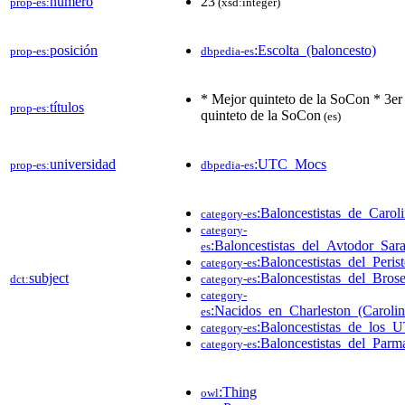
número
23
prop-es:
(xsd:integer)
posición
:Escolta_(baloncesto)
prop-es:
dbpedia-es
* Mejor quinteto de la SoCon * 3er
títulos
prop-es:
quinteto de la SoCon
(es)
universidad
:UTC_Mocs
prop-es:
dbpedia-es
:Baloncestistas_de_Carol
category-es
category-
:Baloncestistas_del_Avtodor_Sar
es
:Baloncestistas_del_Perist
category-es
subject
:Baloncestistas_del_Bros
dct:
category-es
category-
:Nacidos_en_Charleston_(Carolin
es
:Baloncestistas_de_los
category-es
:Baloncestistas_del_Par
category-es
:Thing
owl