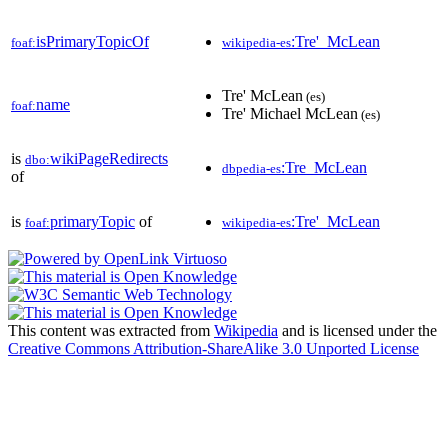
isPrimaryTopicOf
:Tre'_McLean
foaf:
wikipedia-es
Tre' McLean
(es)
name
foaf:
Tre' Michael McLean
(es)
is
wikiPageRedirects
dbo:
:Tre_McLean
dbpedia-es
of
is
primaryTopic
of
:Tre'_McLean
foaf:
wikipedia-es
This content was extracted from
Wikipedia
and is licensed under the
Creative Commons Attribution-ShareAlike 3.0 Unported License