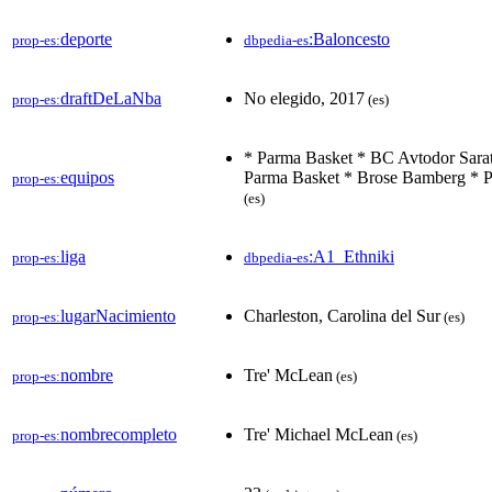
deporte
:Baloncesto
prop-es:
dbpedia-es
draftDeLaNba
No elegido, 2017
prop-es:
(es)
* Parma Basket * BC Avtodor Sara
equipos
Parma Basket * Brose Bamberg * P
prop-es:
(es)
liga
:A1_Ethniki
prop-es:
dbpedia-es
lugarNacimiento
Charleston, Carolina del Sur
prop-es:
(es)
nombre
Tre' McLean
prop-es:
(es)
nombrecompleto
Tre' Michael McLean
prop-es:
(es)