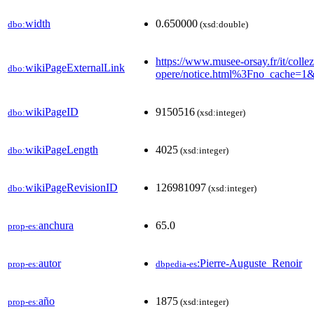
width
0.650000
dbo:
(xsd:double)
https://www.musee-orsay.fr/it/collez
wikiPageExternalLink
dbo:
opere/notice.html%3Fno_cache=
wikiPageID
9150516
dbo:
(xsd:integer)
wikiPageLength
4025
dbo:
(xsd:integer)
wikiPageRevisionID
126981097
dbo:
(xsd:integer)
anchura
65.0
prop-es:
autor
:Pierre-Auguste_Renoir
prop-es:
dbpedia-es
año
1875
prop-es:
(xsd:integer)