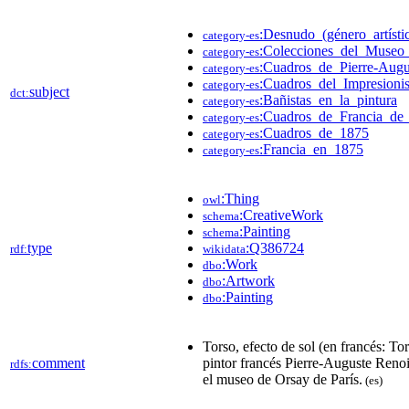
:Desnudo_(género_artísti
category-es
:Colecciones_del_Museo
category-es
:Cuadros_de_Pierre-Augu
category-es
:Cuadros_del_Impresioni
category-es
subject
dct:
:Bañistas_en_la_pintura
category-es
:Cuadros_de_Francia_de
category-es
:Cuadros_de_1875
category-es
:Francia_en_1875
category-es
:Thing
owl
:CreativeWork
schema
:Painting
schema
type
:Q386724
rdf:
wikidata
:Work
dbo
:Artwork
dbo
:Painting
dbo
Torso, efecto de sol (en francés: Tor
comment
pintor francés Pierre-Auguste Renoi
rdfs:
el museo de Orsay de París.
(es)