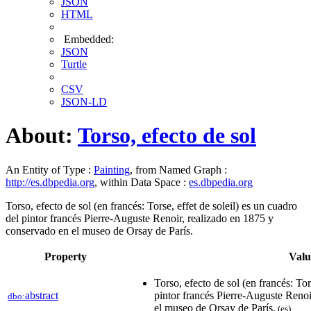
JSON
HTML
Embedded:
JSON
Turtle
CSV
JSON-LD
About:
Torso, efecto de sol
An Entity of Type :
Painting
, from Named Graph :
http://es.dbpedia.org
, within Data Space :
es.dbpedia.org
Torso, efecto de sol (en francés: Torse, effet de soleil) es un cuadro
del pintor francés Pierre-Auguste Renoir, realizado en 1875 y
conservado en el museo de Orsay de París.
Property
Valu
Torso, efecto de sol (en francés: Tor
abstract
pintor francés Pierre-Auguste Renoi
dbo:
el museo de Orsay de París.
(es)