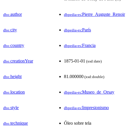
author
:Pierre_Auguste_Renoir
dbo:
dbpedia-es
city
:París
dbo:
dbpedia-es
country
:Francia
dbo:
dbpedia-es
creationYear
1875-01-01
dbo:
(xsd:date)
height
81.000000
dbo:
(xsd:double)
location
:Museo_de_Orsay
dbo:
dbpedia-es
style
:Impresionismo
dbo:
dbpedia-es
technique
Óleo sobre tela
dbo: