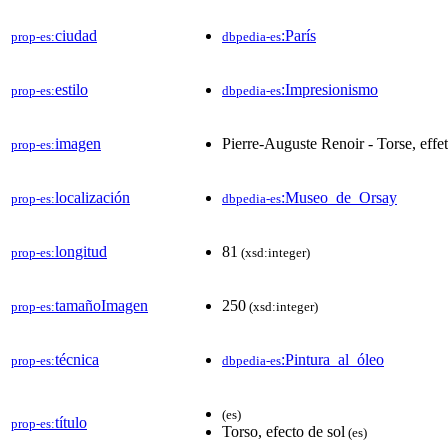
ciudad
:París
prop-es:
dbpedia-es
estilo
:Impresionismo
prop-es:
dbpedia-es
imagen
Pierre-Auguste Renoir - Torse, effet
prop-es:
localización
:Museo_de_Orsay
prop-es:
dbpedia-es
longitud
81
prop-es:
(xsd:integer)
tamañoImagen
250
prop-es:
(xsd:integer)
técnica
:Pintura_al_óleo
prop-es:
dbpedia-es
(es)
título
prop-es:
Torso, efecto de sol
(es)