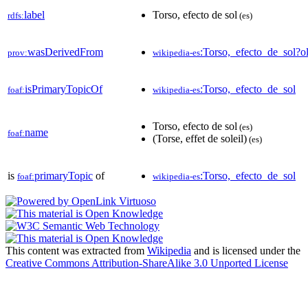
label
Torso, efecto de sol
rdfs:
(es)
wasDerivedFrom
:Torso,_efecto_de_sol
prov:
wikipedia-es
isPrimaryTopicOf
:Torso,_efecto_de_sol
foaf:
wikipedia-es
Torso, efecto de sol
(es)
name
foaf:
(Torse, effet de soleil)
(es)
is
primaryTopic
of
:Torso,_efecto_de_sol
foaf:
wikipedia-es
This content was extracted from
Wikipedia
and is licensed under the
Creative Commons Attribution-ShareAlike 3.0 Unported License