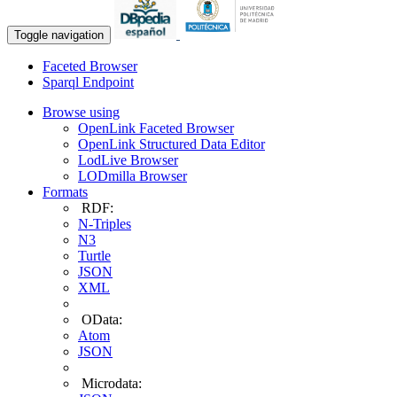
Toggle navigation
Faceted Browser
Sparql Endpoint
Browse using
OpenLink Faceted Browser
OpenLink Structured Data Editor
LodLive Browser
LODmilla Browser
Formats
RDF:
N-Triples
N3
Turtle
JSON
XML
OData:
Atom
JSON
Microdata: