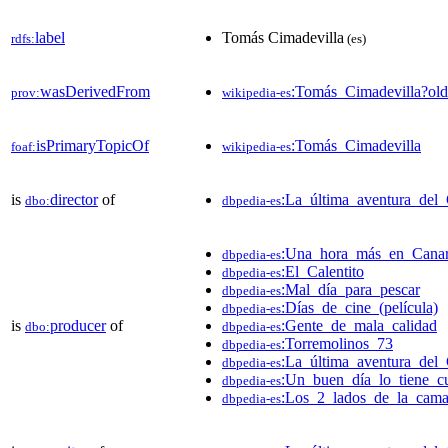
label
Tomás Cimadevilla
rdfs:
(es)
wasDerivedFrom
:Tomás_Cimadevilla?o
prov:
wikipedia-es
isPrimaryTopicOf
:Tomás_Cimadevilla
foaf:
wikipedia-es
is
director
of
:La_última_aventura_del
dbo:
dbpedia-es
:Una_hora_más_en_Canar
dbpedia-es
:El_Calentito
dbpedia-es
:Mal_día_para_pescar
dbpedia-es
:Días_de_cine_(película)
dbpedia-es
is
producer
of
:Gente_de_mala_calidad
dbo:
dbpedia-es
:Torremolinos_73
dbpedia-es
:La_última_aventura_del
dbpedia-es
:Un_buen_día_lo_tiene_cu
dbpedia-es
:Los_2_lados_de_la_cam
dbpedia-es