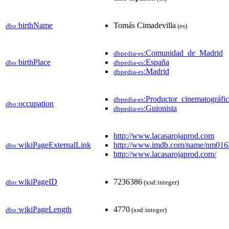
birthName
Tomás Cimadevilla
dbo:
(es)
:Comunidad_de_Madrid
dbpedia-es
birthPlace
:España
dbo:
dbpedia-es
:Madrid
dbpedia-es
:Productor_cinematográfi
dbpedia-es
occupation
dbo:
:Guionista
dbpedia-es
http://www.lacasarojaprod.com
wikiPageExternalLink
http://www.imdb.com/name/nm016
dbo:
http://www.lacasarojaprod.com/
wikiPageID
7236386
dbo:
(xsd:integer)
wikiPageLength
4770
dbo:
(xsd:integer)