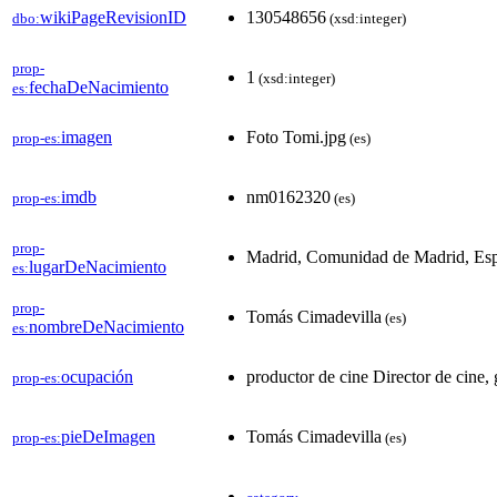
wikiPageRevisionID
130548656
dbo:
(xsd:integer)
prop-
1
(xsd:integer)
fechaDeNacimiento
es:
imagen
Foto Tomi.jpg
prop-es:
(es)
imdb
nm0162320
prop-es:
(es)
prop-
Madrid, Comunidad de Madrid, Es
lugarDeNacimiento
es:
prop-
Tomás Cimadevilla
(es)
nombreDeNacimiento
es:
ocupación
productor de cine Director de cine, 
prop-es:
pieDeImagen
Tomás Cimadevilla
prop-es:
(es)