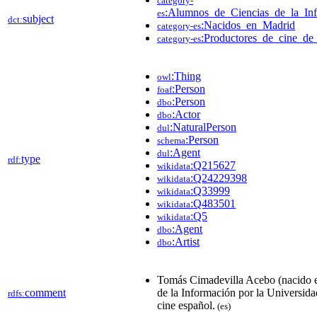
category-
:Alumnos_de_Ciencias_de_la_In
es
subject
dct:
:Nacidos_en_Madrid
category-es
:Productores_de_cine_de
category-es
:Thing
owl
:Person
foaf
:Person
dbo
:Actor
dbo
:NaturalPerson
dul
:Person
schema
:Agent
dul
type
rdf:
:Q215627
wikidata
:Q24229398
wikidata
:Q33999
wikidata
:Q483501
wikidata
:Q5
wikidata
:Agent
dbo
:Artist
dbo
Tomás Cimadevilla Acebo (nacido e
comment
de la Información por la Universid
rdfs:
cine español.
(es)