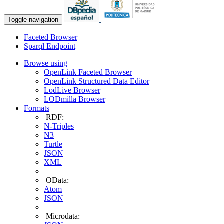
Toggle navigation
Faceted Browser
Sparql Endpoint
Browse using
OpenLink Faceted Browser
OpenLink Structured Data Editor
LodLive Browser
LODmilla Browser
Formats
RDF:
N-Triples
N3
Turtle
JSON
XML
OData:
Atom
JSON
Microdata: