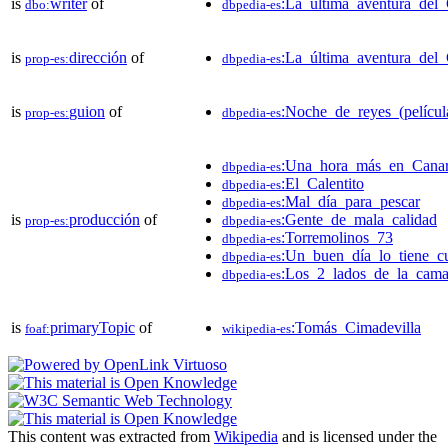
is
writer
of
:La_última_aventura_del
dbo:
dbpedia-es
is
dirección
of
:La_última_aventura_del
prop-es:
dbpedia-es
is
guion
of
:Noche_de_reyes_(películ
prop-es:
dbpedia-es
:Una_hora_más_en_Canar
dbpedia-es
:El_Calentito
dbpedia-es
:Mal_día_para_pescar
dbpedia-es
is
producción
of
:Gente_de_mala_calidad
prop-es:
dbpedia-es
:Torremolinos_73
dbpedia-es
:Un_buen_día_lo_tiene_cu
dbpedia-es
:Los_2_lados_de_la_cam
dbpedia-es
is
primaryTopic
of
:Tomás_Cimadevilla
foaf:
wikipedia-es
This content was extracted from
Wikipedia
and is licensed under the