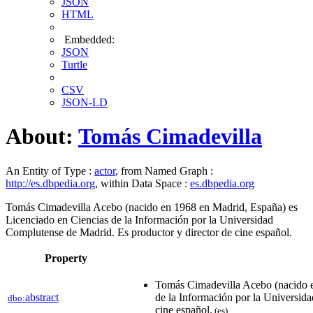
JSON
HTML
Embedded:
JSON
Turtle
CSV
JSON-LD
About:
Tomás Cimadevilla
An Entity of Type :
actor
, from Named Graph :
http://es.dbpedia.org
, within Data Space :
es.dbpedia.org
Tomás Cimadevilla Acebo (nacido en 1968 en Madrid, España) es
Licenciado en Ciencias de la Información por la Universidad
Complutense de Madrid. Es productor y director de cine español.
Property
Tomás Cimadevilla Acebo (nacido e
abstract
de la Información por la Universid
dbo:
cine español.
(es)